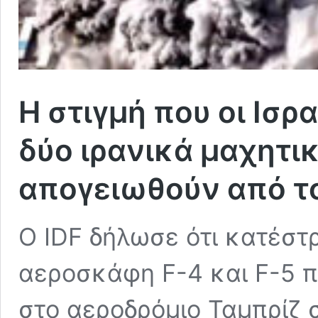
Η στιγμή που οι Ισ
δύο ιρανικά μαχητικ
απογειωθούν από τ
O IDF δήλωσε ότι κατέστ
αεροσκάφη F-4 και F-5 π
στο αεροδρόμιο Ταμπρίζ σ