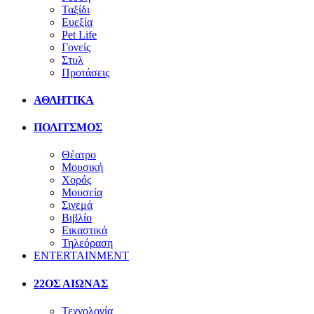
Ταξίδι
Ευεξία
Pet Life
Γονείς
Στυλ
Προτάσεις
ΑΘΛΗΤΙΚΑ
ΠΟΛΙΤΣΜΟΣ
Θέατρο
Μουσική
Χορός
Μουσεία
Σινεμά
Βιβλίο
Εικαστικά
Τηλεόραση
ENTERTAINMENT
22ΟΣ ΑΙΩΝΑΣ
Τεχνολογία