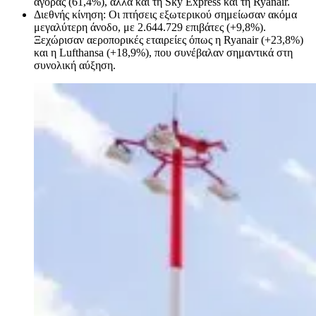
αγοράς (61,4%), αλλά και τη Sky Express και τη Ryanair.
Διεθνής κίνηση: Οι πτήσεις εξωτερικού σημείωσαν ακόμα
μεγαλύτερη άνοδο, με 2.644.729 επιβάτες (+9,8%).
Ξεχώρισαν αεροπορικές εταιρείες όπως η Ryanair (+23,8%)
και η Lufthansa (+18,9%), που συνέβαλαν σημαντικά στη
συνολική αύξηση.