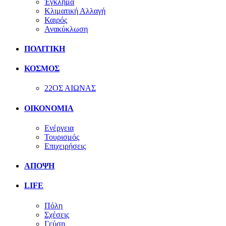
Έγκλημα
Κλιματική Αλλαγή
Καιρός
Ανακύκλωση
ΠΟΛΙΤΙΚΗ
ΚΟΣΜΟΣ
22ΟΣ ΑΙΩΝΑΣ
ΟΙΚΟΝΟΜΙΑ
Ενέργεια
Τουρισμός
Επιχειρήσεις
ΑΠΟΨΗ
LIFE
Πόλη
Σχέσεις
Γεύση