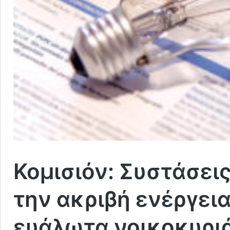
Κομισιόν: Συστάσει
την ακριβή ενέργει
ευάλωτα νοικοκυριά