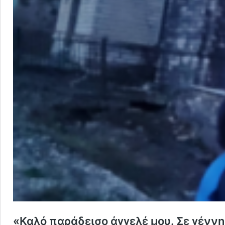
«Καλό παράδεισο άγγελέ μου. Σε γέννη