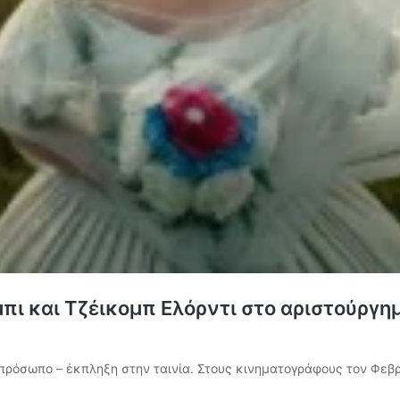
πι και Τζέικομπ Ελόρντι στο αριστούργ
πρόσωπο – έκπληξη στην ταινία. Στους κινηματογράφους τον Φεβρ