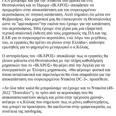
ΓΕΑ μιλήσαμε και για την Ντακότα που βρίσκεται στη
Θεσσαλονίκη και το Ίδρυμα «ΙΚΑΡΟΣ» αποφάσισε να
προχωρήσει στην αποκατάσταση και του συγκεκριμένου
αεροσκάφους σε πτητική κατάσταση. Αυτό σημαίνει ότι μέσα τον
Φεβρουάριο, δύο μηχανικοί μας θα επισκεφτούν τη Θεσσαλονίκη
ώστε να ”φρεσκάρουν”την εικόνα που έχουμε για την κατάσταση
του αεροσκάφους. Ήδη έχουμε στα χέρια μας μια εξαιρετική
τεχνική αναλυτική έκθεση από τους μηχανικούς της ΠΑ και της
ΕΑΒ για το συγκεκριμένο αεροπλάνο, ενώ λόγω του μεγέθους
του, οι εργασίες θα πρέπει να γίνουν στην Ελλάδα», απάντησε
ερωτηθείς για το φημισμένο μεταγωγικό ο κ.Κόλιας.
Ο αντιπρόεδρος του «ΙΚΑΡΟΣ» αποκάλυψε πως οι εργασίες θα
γίνουν μάλιστα στη Θεσσαλονίκη με την πλήρη καθοδήγηση
μηχανικών που το «ΙΚΑΡΟΣ» θα φέρει από την Αγγλία για να
συνεργαστούν με Έλληνες μηχανικούς. «Θα φέρουμε φυσικά και
όποια ανταλλακτικά και παρελκόμενα θα είναι απαραίτητα για την
αποκατάσταση του συγκεκριμένου Ντακότα DC-3», προσέθεσε.
«Αν όλα πάνε καλά θα μπορούσαμε να έχουμε και το Ντακότα (49-
2622 ”Ποσειδών”), το τρίτο από τα αεροσκάφη που θα
ανακατασκευαστούν ακόμη και μέσα στην τρέχουσα χρονιά»,
ανέφερε ο κ.Κόλιας που σημείωσε πως οι μόνες καθυστερήσεις,
που μπορεί να προκύψουν, θα οφείλονται στην γραφειοκρατία, ως
συνέπεια της πανδημίας.