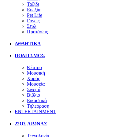
Ταξίδι
Ευεξία
Pet Life
Γονείς
Στυλ
Προτάσεις
ΑΘΛΗΤΙΚΑ
ΠΟΛΙΤΣΜΟΣ
Θέατρο
Μουσική
Χορός
Μουσεία
Σινεμά
Βιβλίο
Εικαστικά
Τηλεόραση
ENTERTAINMENT
22ΟΣ ΑΙΩΝΑΣ
Τεχνολογία