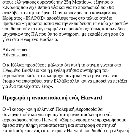
στους ελληνικούς ουρανούς την 25η Μαρτίου», εξήγησε ο
κ.Κόλιας που είχε θετικά νέα και για το προσωπικό που θα
αναλάβει το πτητικό έργο. Ο αντιπρόεδρος του κοινωφελούς
Ιδρύματος «ΙΚΑΡΟΣ» αποκάλυψε πως στο τελικό στάδιο
βρίσκεται «η προετοιμασία για την εκπαίδευση των δύο χειριστών
που θα πετούν το συγκεκριμένο αεροσκάφος» όπως και των δύο
μηχανικών της ΠΑ που θα το συντηρούν, με εκπαίδευση που θα
γίνει στο Ηνωμένο Βασίλειο.
Advertisement
Advertisement
Ο κ.Κόλιας προσέθεσε μάλιστα ότι αυτή τη στιγμή γίνεται στο
Ηνωμένο Βασίλειο και η μεγάλη ετήσια συντήρηση του
αεροπλάνου ώστε το παλαίμαχο μαχητικό «όχι μόνο να είναι
έτοιμο να επιστρέψει στην Ελλάδα αλλά και να μπορεί να πετάξει
για ένα τουλάχιστον έτος».
Προχωρά η ανακατασκευή ενός Harvard
Ο «Ίκαρος» και η ελληνική Πολεμική Αεροπορία θα
συνεργαστούν και για την ταχύτατη ανακατασκευή κι ενός
αεροσκάφους τύπου Harvard. «Συμφωνήσαμε να προχωρήσουμε
άμεσα στην πλήρη αποκατάσταση και επιστροφή σε πτητική
κατάσταση και ενός εκ των τριών Harvard που διαθέτει η ελληνική