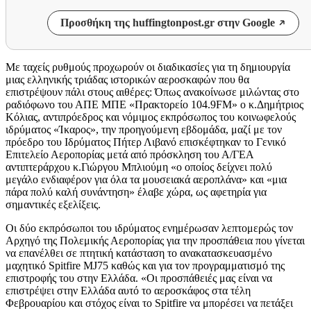
Προσθήκη της huffingtonpost.gr στην Google
Με ταχείς ρυθμούς προχωρούν οι διαδικασίες για τη δημιουργία
μιας ελληνικής τριάδας ιστορικών αεροσκαφών που θα
επιστρέψουν πάλι στους αιθέρες: Όπως ανακοίνωσε μιλώντας στο
ραδιόφωνο του ΑΠΕ ΜΠΕ «Πρακτορείο 104.9FM» ο κ.Δημήτριος
Κόλιας, αντιπρόεδρος και νόμιμος εκπρόσωπος του κοινωφελούς
ιδρύματος «Ίκαρος», την προηγούμενη εβδομάδα, μαζί με τον
πρόεδρο του Ιδρύματος Πήτερ Λιβανό επισκέφτηκαν το Γενικό
Επιτελείο Αεροπορίας μετά από πρόσκληση του Α/ΓΕΑ
αντιπτεράρχου κ.Γιώργου Μπλιούμη «ο οποίος δείχνει πολύ
μεγάλο ενδιαφέρον για όλα τα μουσειακά αεροπλάνα» και «μια
πάρα πολύ καλή συνάντηση» έλαβε χώρα, ως αφετηρία για
σημαντικές εξελίξεις.
Οι δύο εκπρόσωποι του ιδρύματος ενημέρωσαν λεπτομερώς τον
Αρχηγό της Πολεμικής Αεροπορίας για την προσπάθεια που γίνεται
να επανέλθει σε πτητική κατάσταση το ανακατασκευασμένο
μαχητικό Spitfire MJ75 καθώς και για τον προγραμματισμό της
επιστροφής του στην Ελλάδα. «Οι προσπάθειές μας είναι να
επιστρέψει στην Ελλάδα αυτό το αεροσκάφος στα τέλη
Φεβρουαρίου και στόχος είναι το Spitfire να μπορέσει να πετάξει