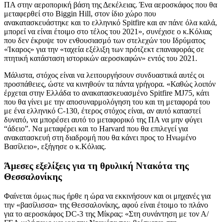
ΠΑ στην αεροπορική βάση της Δεκέλειας. Ένα αεροσκάφος που θα
μεταφερθεί στο Biggin Hill, στον ίδιο χώρο που
ανακατασκευάστηκε και το ελληνικό Spitfire και αν πάνε όλα καλά,
μπορεί να είναι έτοιμο στο τέλος του 2021», συνέχισε ο κ.Κόλιας
που δεν έκρυψε τον ενθουσιασμό των στελεχών του Ιδρύματος
«Ίκαρος» για την «ταχεία εξέλιξη των πρότζεκτ επαναφοράς σε
πτητική κατάσταση ιστορικών αεροσκαφών» εντός του 2021.
Μάλιστα, στόχος είναι να λειτουργήσουν συνδυαστικά αυτές οι
προσπάθειες, ώστε να κινηθούν τα πάντα γρήγορα. «Καθώς λοιπόν
έρχεται στην Ελλάδα το ανακατασκευασμένο Spitfire MJ75, κάτι
που θα γίνει με την αποσυναρμολόγηση του και τη μεταφορά του
με ένα ελληνικό C-130, έτερος στόχος είναι, αν αυτό καταστεί
δυνατό, να μπορέσει αυτό το μεταφορικό της ΠΑ να μην φύγει
“άδειο”. Να μεταφέρει και το Harvard που θα επιλεγεί για
ανακατασκευή στη διαδρομή που θα κάνει προς το Ηνωμένο
Βασίλειο», εξήγησε ο κ.Κόλιας.
Άμεσες εξελίξεις για τη θρυλική Ντακότα της
Θεσσαλονίκης
Φαίνεται όμως πως ήρθε η ώρα να εκκινήσουν και οι μηχανές για
την «βασίλισσα» της Θεσσαλονίκης, αφού είναι έτοιμο το πλάνο
για το αεροσκάφος DC-3 της Μίκρας: «Στη συνάντηση με τον Α/