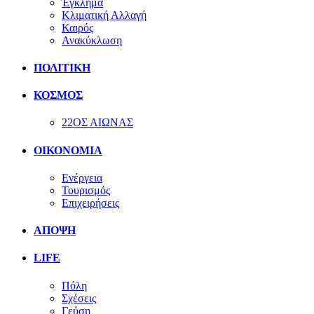
Έγκλημα
Κλιματική Αλλαγή
Καιρός
Ανακύκλωση
ΠΟΛΙΤΙΚΗ
ΚΟΣΜΟΣ
22ΟΣ ΑΙΩΝΑΣ
ΟΙΚΟΝΟΜΙΑ
Ενέργεια
Τουρισμός
Επιχειρήσεις
ΑΠΟΨΗ
LIFE
Πόλη
Σχέσεις
Γεύση