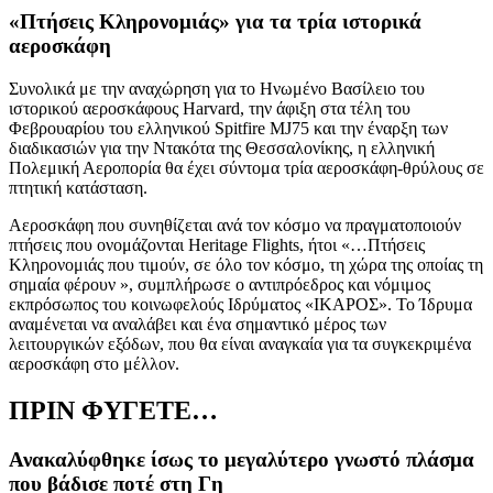
«Πτήσεις Κληρονομιάς» για τα τρία ιστορικά
αεροσκάφη
Συνολικά με την αναχώρηση για το Ηνωμένο Βασίλειο του
ιστορικού αεροσκάφους Harvard, την άφιξη στα τέλη του
Φεβρουαρίου του ελληνικού Spitfire MJ75 και την έναρξη των
διαδικασιών για την Ντακότα της Θεσσαλονίκης, η ελληνική
Πολεμική Αεροπορία θα έχει σύντομα τρία αεροσκάφη-θρύλους σε
πτητική κατάσταση.
Αεροσκάφη που συνηθίζεται ανά τον κόσμο να πραγματοποιούν
πτήσεις που ονομάζονται Heritage Flights, ήτοι «…Πτήσεις
Κληρονομιάς που τιμούν, σε όλο τον κόσμο, τη χώρα της οποίας τη
σημαία φέρουν », συμπλήρωσε ο αντιπρόεδρος και νόμιμος
εκπρόσωπος του κοινωφελούς Ιδρύματος «ΙΚΑΡΟΣ». Το Ίδρυμα
αναμένεται να αναλάβει και ένα σημαντικό μέρος των
λειτουργικών εξόδων, που θα είναι αναγκαία για τα συγκεκριμένα
αεροσκάφη στο μέλλον.
ΠΡΙΝ ΦΥΓΕΤΕ…
Ανακαλύφθηκε ίσως το μεγαλύτερο γνωστό πλάσμα
που βάδισε ποτέ στη Γη