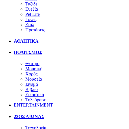
Ταξίδι
Ευεξία
Pet Life
Γονείς
Στυλ
Προτάσεις
ΑΘΛΗΤΙΚΑ
ΠΟΛΙΤΣΜΟΣ
Θέατρο
Μουσική
Χορός
Μουσεία
Σινεμά
Βιβλίο
Εικαστικά
Τηλεόραση
ENTERTAINMENT
22ΟΣ ΑΙΩΝΑΣ
Τεχνολογία