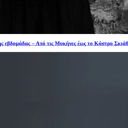
της εβδομάδας – Από τις Μυκήνες έως το Κάστρο Σκιά