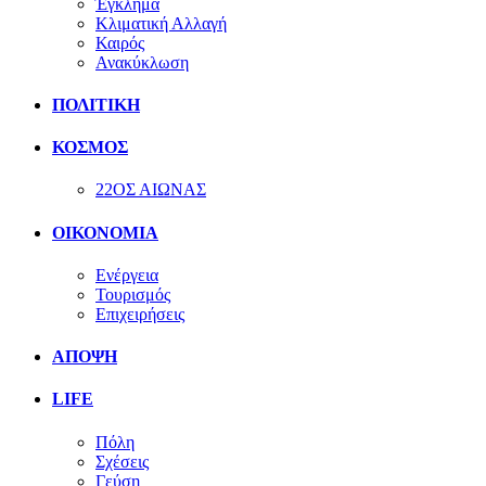
Έγκλημα
Κλιματική Αλλαγή
Καιρός
Ανακύκλωση
ΠΟΛΙΤΙΚΗ
ΚΟΣΜΟΣ
22ΟΣ ΑΙΩΝΑΣ
ΟΙΚΟΝΟΜΙΑ
Ενέργεια
Τουρισμός
Επιχειρήσεις
ΑΠΟΨΗ
LIFE
Πόλη
Σχέσεις
Γεύση