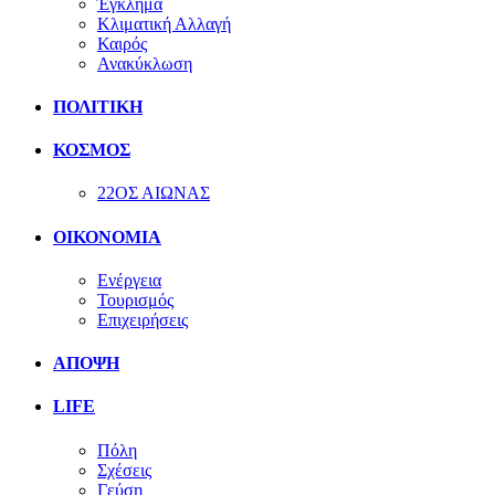
Έγκλημα
Κλιματική Αλλαγή
Καιρός
Ανακύκλωση
ΠΟΛΙΤΙΚΗ
ΚΟΣΜΟΣ
22ΟΣ ΑΙΩΝΑΣ
ΟΙΚΟΝΟΜΙΑ
Ενέργεια
Τουρισμός
Επιχειρήσεις
ΑΠΟΨΗ
LIFE
Πόλη
Σχέσεις
Γεύση