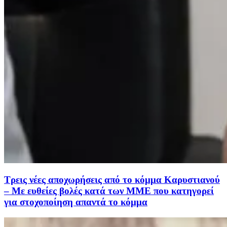
Τρεις νέες αποχωρήσεις από το κόμμα Καρυστιανού
– Με ευθείες βολές κατά των ΜΜΕ που κατηγορεί
για στοχοποίηση απαντά το κόμμα