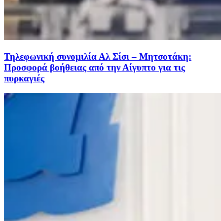
Τηλεφωνική συνομιλία Αλ Σίσι – Μητσοτάκη:
Προσφορά βοήθειας από την Αίγυπτο για τις
πυρκαγιές