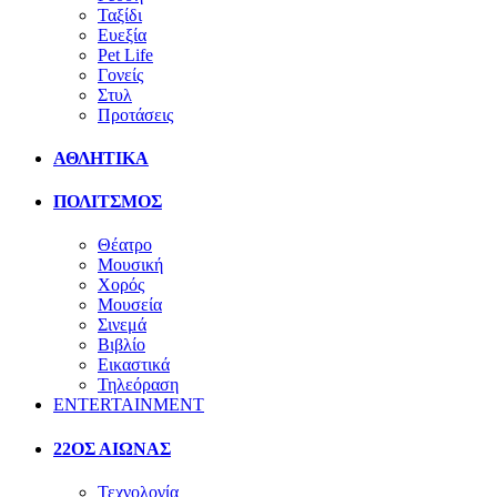
Ταξίδι
Ευεξία
Pet Life
Γονείς
Στυλ
Προτάσεις
ΑΘΛΗΤΙΚΑ
ΠΟΛΙΤΣΜΟΣ
Θέατρο
Μουσική
Χορός
Μουσεία
Σινεμά
Βιβλίο
Εικαστικά
Τηλεόραση
ENTERTAINMENT
22ΟΣ ΑΙΩΝΑΣ
Τεχνολογία