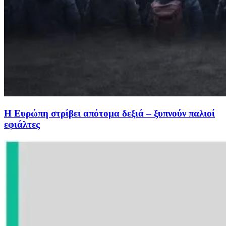
Η Ευρώπη στρίβει απότομα δεξιά – ξυπνούν παλιοί
εφιάλτες