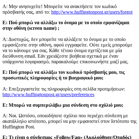
Α: Μην ανησυχείτε! Μπορείτε να ανακτήσετε τον κωδικό
πρόσβασής σας, από το:
http://www.huffingtonpost.gr/users/forgot
Ε: Πού μπορώ να αλλάξω το όνομα με το οποίο εμφανίζομαι
στην οθόνη (screen name) ;
Α: Δυστυχώς, δεν μπορείτε να αλλάξετε το όνομα με το οποίο
εμφανίζεστε στην οθόνη, αφού εγγραφείτε. Ούτε εμείς μπορούμε
να το κάνουμε για σας. Κάθε τέτοιο όνομα σχετίζεται με μία
διεύθυνση email. Εάν χρειάζεστε βοήθεια σχετικά με έναν
υπάρχοντα λογαριασμό, παρακαλούμε επικοινωνήστε μαζί μας.
Ε: Πού μπορώ να αλλάξω τον κωδικό πρόσβασής μου, τις
προσωπικές πληροφορίες ή το βιογραφικό μου;
A: Επεξεργαστείτε τις πληροφορίες στη σελίδα προτιμήσεων:
http://www.huffingtonpost.gr/users/preferences
Ε: Μπορώ να συμπεριλάβω μια σύνδεση στο σχόλιό μου;
Α: Ναι. Ωστόσο, οποιοδήποτε σχόλιο που περιέχει σύνδεση με
ακατάλληλο ιστότοπο, μπορεί να μην εμφανιστεί στον Ιστότοπο της
Huffington Post.
Ε: Τι είναι ο σύνδεσμος «Follow/Fan» (Ακολούθησε/Οπαδός)