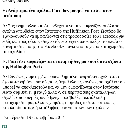
να διαγραφούν.
Ε: Ανάρτησα ένα σχόλιο. Γιατί δεν μπορώ να το δω στον
ιστότοπο;
Α: Σας ενημερώνουμε ότι ενδέχεται να μην εμφανίζονται όλα τα
σχόλια απευθείας στον Ιστότοπο της Huffington Post. Ωστόσο θα
εξακολουθούν να εμφανίζονται στις τροφοδοσίες του Facebook για
εσάς και τους φίλους σας, εκτός εάν έχετε αποεπιλέξει το πλαίσιο
«ανάρτηση επίσης στο Facebook» πάνω από το χώρο καταχώρισης
του σχολίου.
Ε: Γιατί δεν εμφανίζονται οι αναρτήσεις μου ποτέ στα σχόλια
της Huffington Post;
Α: Εάν ένας χρήστης έχει επανειλημμένα αναρτήσει σχόλια που
έχουν παραβιάσει αυτούς τους θεμελιώσεις κανόνες, τα σχόλιά του
μπορεί να αποκλειστούν και να μην εμφανίζονται στον Ιστότοπο.
Αυτό συμβαίνει, μεταξύ άλλων, σε περιπτώσεις ακατάλληλων
σχολίων που περιέχουν ύβρεις, προσβολές, ακατάλληλη
μεταχείριση προς άλλους χρήστες ή ομάδες ή σε περιπτώσεις
«τρολαρίσματος» ή κατάληψης των νημάτων των σχολίων.
Ενημέρωση: 19 Οκτωβρίου, 2014