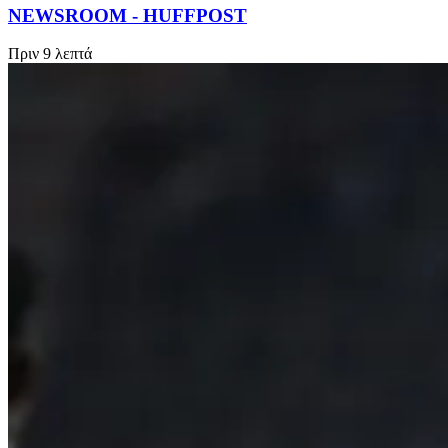
NEWSROOM - HUFFPOST
Πριν
9 λεπτά