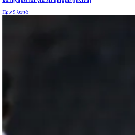
κατηγορείται για εμπρησμό (βίντεο)
Πριν
9 λεπτά