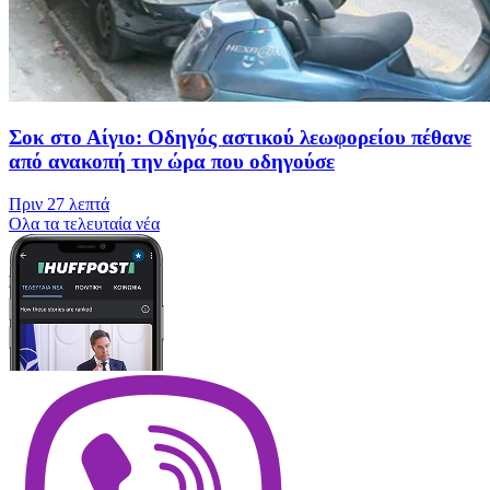
Σοκ στο Αίγιο: Οδηγός αστικού λεωφορείου πέθανε
από ανακοπή την ώρα που οδηγούσε
Πριν
27 λεπτά
Oλα τα τελευταία νέα