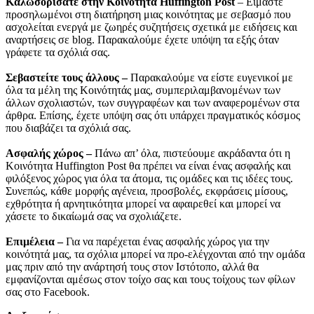
Καλωσορίσατε στην Κοινότητα Huffington Post
– Είμαστε
προσηλωμένοι στη διατήρηση μιας κοινότητας με σεβασμό που
ασχολείται ενεργά με ζωηρές συζητήσεις σχετικά με ειδήσεις και
αναρτήσεις σε blog. Παρακαλούμε έχετε υπόψη τα εξής όταν
γράφετε τα σχόλιά σας.
Σεβαστείτε τους άλλους –
Παρακαλούμε να είστε ευγενικοί με
όλα τα μέλη της Κοινότητάς μας, συμπεριλαμβανομένων των
άλλων σχολιαστών, των συγγραφέων και των αναφερομένων στα
άρθρα. Επίσης, έχετε υπόψη σας ότι υπάρχει πραγματικός κόσμος
που διαβάζει τα σχόλιά σας.
Ασφαλής χώρος –
Πάνω απ’ όλα, πιστεύουμε ακράδαντα ότι η
Κοινότητα Huffington Post θα πρέπει να είναι ένας ασφαλής και
φιλόξενος χώρος για όλα τα άτομα, τις ομάδες και τις ιδέες τους.
Συνεπώς, κάθε μορφής αγένεια, προσβολές, εκφράσεις μίσους,
εχθρότητα ή αρνητικότητα μπορεί να αφαιρεθεί και μπορεί να
χάσετε το δικαίωμά σας να σχολιάζετε.
Επιμέλεια –
Για να παρέχεται ένας ασφαλής χώρος για την
κοινότητά μας, τα σχόλια μπορεί να προ-ελέγχονται από την ομάδα
μας πριν από την ανάρτησή τους στον Ιστότοπο, αλλά θα
εμφανίζονται αμέσως στον τοίχο σας και τους τοίχους των φίλων
σας στο Facebook.