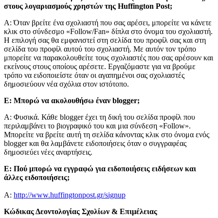
στους λογαριασμούς χρηστών της Huffington Post;
Α: Όταν βρείτε ένα σχολιαστή που σας αρέσει, μπορείτε να κάνετε
κλικ στο σύνδεσμο «Follow/Fan» δίπλα στο όνομα του σχολιαστή.
Η επιλογή σας θα εμφανιστεί στη σελίδα του προφίλ σας και στη
σελίδα του προφίλ αυτού του σχολιαστή. Με αυτόν τον τρόπο
μπορείτε να παρακολουθείτε τους σχολιαστές που σας αρέσουν και
εκείνους στους οποίους αρέσετε. Εργαζόμαστε για να βρούμε
τρόπο να ειδοποιείστε όταν οι αγαπημένοι σας σχολιαστές
δημοσιεύουν νέα σχόλια στον ιστότοπο.
Ε: Μπορώ να ακολουθήσω έναν blogger;
Α: Φυσικά. Κάθε blogger έχει τη δική του σελίδα προφίλ που
περιλαμβάνει το βιογραφικό του και μια σύνδεση «Follow».
Μπορείτε να βρείτε αυτή τη σελίδα κάνοντας κλικ στο όνομα ενός
blogger και θα λαμβάνετε ειδοποιήσεις όταν ο συγγραφέας
δημοσιεύει νέες αναρτήσεις.
Ε: Πού μπορώ να εγγραφώ για ειδοποιήσεις ειδήσεων και
άλλες ειδοποιήσεις;
Α:
http://www.huffingtonpost.gr/signup
Κώδικας Δεοντολογίας Σχολίων & Επιμέλειας