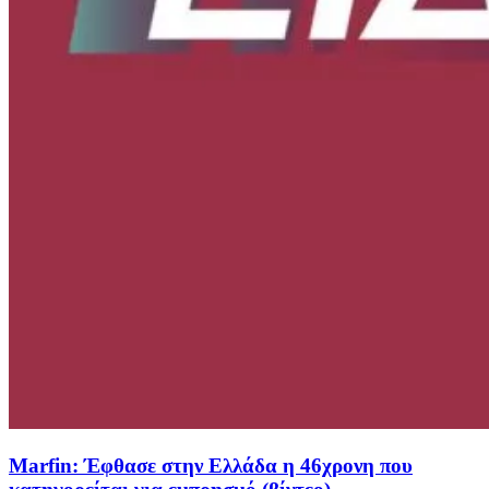
Marfin: Έφθασε στην Ελλάδα η 46χρονη που