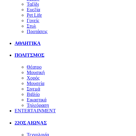
Ταξίδι
Ευεξία
Pet Life
Γονείς
Στυλ
Προτάσεις
ΑΘΛΗΤΙΚΑ
ΠΟΛΙΤΣΜΟΣ
Θέατρο
Μουσική
Χορός
Μουσεία
Σινεμά
Βιβλίο
Εικαστικά
Τηλεόραση
ENTERTAINMENT
22ΟΣ ΑΙΩΝΑΣ
Τεχνολογία