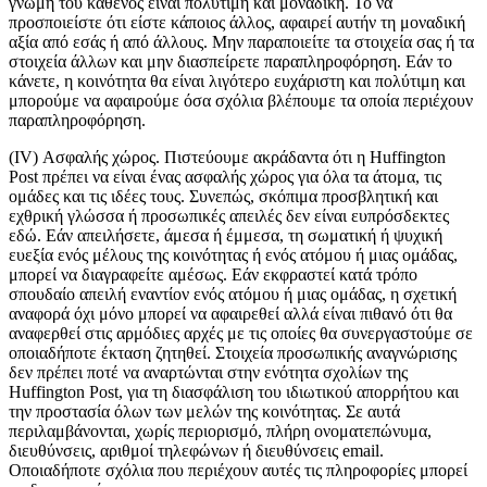
γνώμη του καθενός είναι πολύτιμη και μοναδική. Το να
προσποιείστε ότι είστε κάποιος άλλος, αφαιρεί αυτήν τη μοναδική
αξία από εσάς ή από άλλους. Μην παραποιείτε τα στοιχεία σας ή τα
στοιχεία άλλων και μην διασπείρετε παραπληροφόρηση. Εάν το
κάνετε, η κοινότητα θα είναι λιγότερο ευχάριστη και πολύτιμη και
μπορούμε να αφαιρούμε όσα σχόλια βλέπουμε τα οποία περιέχουν
παραπληροφόρηση.
(IV) Ασφαλής χώρος. Πιστεύουμε ακράδαντα ότι η Huffington
Post πρέπει να είναι ένας ασφαλής χώρος για όλα τα άτομα, τις
ομάδες και τις ιδέες τους. Συνεπώς, σκόπιμα προσβλητική και
εχθρική γλώσσα ή προσωπικές απειλές δεν είναι ευπρόσδεκτες
εδώ. Εάν απειλήσετε, άμεσα ή έμμεσα, τη σωματική ή ψυχική
ευεξία ενός μέλους της κοινότητας ή ενός ατόμου ή μιας ομάδας,
μπορεί να διαγραφείτε αμέσως. Εάν εκφραστεί κατά τρόπο
σπουδαίο απειλή εναντίον ενός ατόμου ή μιας ομάδας, η σχετική
αναφορά όχι μόνο μπορεί να αφαιρεθεί αλλά είναι πιθανό ότι θα
αναφερθεί στις αρμόδιες αρχές με τις οποίες θα συνεργαστούμε σε
οποιαδήποτε έκταση ζητηθεί. Στοιχεία προσωπικής αναγνώρισης
δεν πρέπει ποτέ να αναρτώνται στην ενότητα σχολίων της
Huffington Post, για τη διασφάλιση του ιδιωτικού απορρήτου και
την προστασία όλων των μελών της κοινότητας. Σε αυτά
περιλαμβάνονται, χωρίς περιορισμό, πλήρη ονοματεπώνυμα,
διευθύνσεις, αριθμοί τηλεφώνων ή διευθύνσεις email.
Οποιαδήποτε σχόλια που περιέχουν αυτές τις πληροφορίες μπορεί