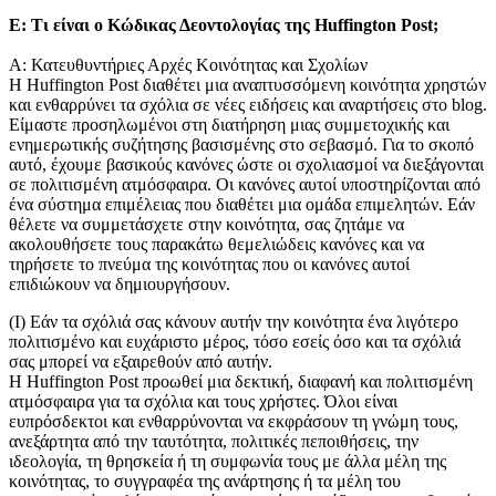
Ε: Τι είναι ο Κώδικας Δεοντολογίας της Huffington Post;
Α: Κατευθυντήριες Αρχές Κοινότητας και Σχολίων
Η Huffington Post διαθέτει μια αναπτυσσόμενη κοινότητα χρηστών
και ενθαρρύνει τα σχόλια σε νέες ειδήσεις και αναρτήσεις στο blog.
Είμαστε προσηλωμένοι στη διατήρηση μιας συμμετοχικής και
ενημερωτικής συζήτησης βασισμένης στο σεβασμό. Για το σκοπό
αυτό, έχουμε βασικούς κανόνες ώστε οι σχολιασμοί να διεξάγονται
σε πολιτισμένη ατμόσφαιρα. Οι κανόνες αυτοί υποστηρίζονται από
ένα σύστημα επιμέλειας που διαθέτει μια ομάδα επιμελητών. Εάν
θέλετε να συμμετάσχετε στην κοινότητα, σας ζητάμε να
ακολουθήσετε τους παρακάτω θεμελιώδεις κανόνες και να
τηρήσετε το πνεύμα της κοινότητας που οι κανόνες αυτοί
επιδιώκουν να δημιουργήσουν.
(Ι) Εάν τα σχόλιά σας κάνουν αυτήν την κοινότητα ένα λιγότερο
πολιτισμένο και ευχάριστο μέρος, τόσο εσείς όσο και τα σχόλιά
σας μπορεί να εξαιρεθούν από αυτήν.
Η Huffington Post προωθεί μια δεκτική, διαφανή και πολιτισμένη
ατμόσφαιρα για τα σχόλια και τους χρήστες. Όλοι είναι
ευπρόσδεκτοι και ενθαρρύνονται να εκφράσουν τη γνώμη τους,
ανεξάρτητα από την ταυτότητα, πολιτικές πεποιθήσεις, την
ιδεολογία, τη θρησκεία ή τη συμφωνία τους με άλλα μέλη της
κοινότητας, το συγγραφέα της ανάρτησης ή τα μέλη του