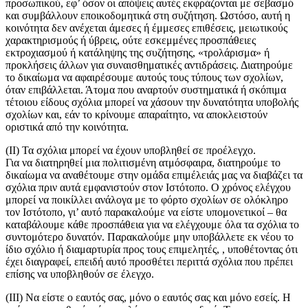
προσωπικού, εφ’ όσον οι απόψεις αυτές εκφράζονται με σεβασμό
και συμβάλλουν εποικοδομητικά στη συζήτηση. Ωστόσο, αυτή η
κοινότητα δεν ανέχεται άμεσες ή έμμεσες επιθέσεις, μειωτικούς
χαρακτηρισμούς ή ύβρεις, ούτε εσκεμμένες προσπάθειες
εκτροχιασμού ή κατάληψης της συζήτησης, «τρολάρισμα» ή
προκλήσεις άλλων για συναισθηματικές αντιδράσεις. Διατηρούμε
το δικαίωμα να αφαιρέσουμε αυτούς τους τύπους των σχολίων,
όταν επιβάλλεται. Άτομα που αναρτούν συστηματικά ή σκόπιμα
τέτοιου είδους σχόλια μπορεί να χάσουν την δυνατότητα υποβολής
σχολίων και, εάν το κρίνουμε απαραίτητο, να αποκλειστούν
οριστικά από την κοινότητα.
(II) Τα σχόλια μπορεί να έχουν υποβληθεί σε προέλεγχο.
Για να διατηρηθεί μια πολιτισμένη ατμόσφαιρα, διατηρούμε το
δικαίωμα να αναθέτουμε στην ομάδα επιμέλειάς μας να διαβάζει τα
σχόλια πριν αυτά εμφανιστούν στον Ιστότοπο. Ο χρόνος ελέγχου
μπορεί να ποικίλλει ανάλογα με το φόρτο σχολίων σε ολόκληρο
τον Ιστότοπο, γι’ αυτό παρακαλούμε να είστε υπομονετικοί – θα
καταβάλουμε κάθε προσπάθεια για να ελέγχουμε όλα τα σχόλια το
συντομότερο δυνατόν. Παρακαλούμε μην υποβάλλετε εκ νέου το
ίδιο σχόλιο ή διαμαρτυρία προς τους επιμελητές, , υποθέτοντας ότι
έχει διαγραφεί, επειδή αυτό προσθέτει περιττά σχόλια που πρέπει
επίσης να υποβληθούν σε έλεγχο.
(III) Να είστε ο εαυτός σας, μόνο ο εαυτός σας και μόνο εσείς. Η