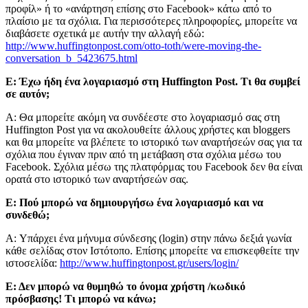
προφίλ» ή το «ανάρτηση επίσης στο Facebook» κάτω από το
πλαίσιο με τα σχόλια. Για περισσότερες πληροφορίες, μπορείτε να
διαβάσετε σχετικά με αυτήν την αλλαγή εδώ:
http://www.huffingtonpost.com/otto-toth/were-moving-the-
conversation_b_5423675.html
Ε: Έχω ήδη ένα λογαριασμό στη Huffington Post. Τι θα συμβεί
σε αυτόν;
A: Θα μπορείτε ακόμη να συνδέεστε στο λογαριασμό σας στη
Huffington Post για να ακολουθείτε άλλους χρήστες και bloggers
και θα μπορείτε να βλέπετε το ιστορικό των αναρτήσεών σας για τα
σχόλια που έγιναν πριν από τη μετάβαση στα σχόλια μέσω του
Facebook. Σχόλια μέσω της πλατφόρμας του Facebook δεν θα είναι
ορατά στο ιστορικό των αναρτήσεών σας.
Ε: Πού μπορώ να δημιουργήσω ένα λογαριασμό και να
συνδεθώ;
A: Υπάρχει ένα μήνυμα σύνδεσης (login) στην πάνω δεξιά γωνία
κάθε σελίδας στον Ιστότοπο. Επίσης μπορείτε να επισκεφθείτε την
ιστοσελίδα:
http://www.huffingtonpost.gr/users/login/
Ε: Δεν μπορώ να θυμηθώ το όνομα χρήστη /κωδικό
πρόσβασης! Τι μπορώ να κάνω;