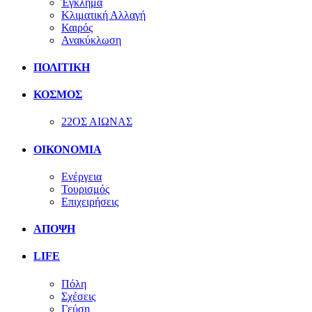
Έγκλημα
Κλιματική Αλλαγή
Καιρός
Ανακύκλωση
ΠΟΛΙΤΙΚΗ
ΚΟΣΜΟΣ
22ΟΣ ΑΙΩΝΑΣ
ΟΙΚΟΝΟΜΙΑ
Ενέργεια
Τουρισμός
Επιχειρήσεις
ΑΠΟΨΗ
LIFE
Πόλη
Σχέσεις
Γεύση