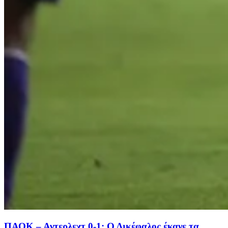
ΠΑΟΚ – Αντερλεχτ 0-1: Ο Δικέφαλος έκανε τα