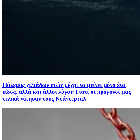
Πόλεμος χιλιάδων ετών μέχρι να μείνει μόνο ένα
είδος, αλλά και άλλοι λόγοι: Γιατί οι πρόγονοί μας
τελικά νίκησαν τους Νεάντερταλ