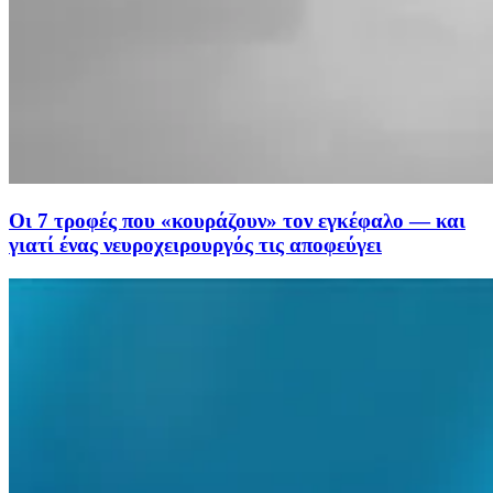
Οι 7 τροφές που «κουράζουν» τον εγκέφαλο — και
γιατί ένας νευροχειρουργός τις αποφεύγει