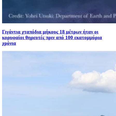
Γιγάντια χταπόδια μήκους 18 μέτρων ήταν οι
κορυφαίοι θηρευτές πριν από 100 εκατομμύρια
χρόνια