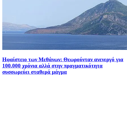
Ηφαίστειο των Μεθάνων: Θεωρούνταν ανενεργό για
100.000 χρόνια αλλά στην πραγματικότητα
συσσωρεύει σταθερά μάγμα