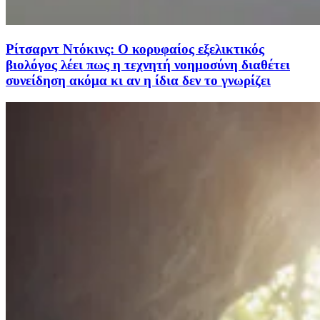
Ρίτσαρντ Ντόκινς: Ο κορυφαίος εξελικτικός
βιολόγος λέει πως η τεχνητή νοημοσύνη διαθέτει
συνείδηση ακόμα κι αν η ίδια δεν το γνωρίζει