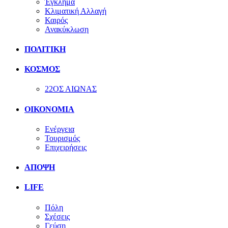
Έγκλημα
Κλιματική Αλλαγή
Καιρός
Ανακύκλωση
ΠΟΛΙΤΙΚΗ
ΚΟΣΜΟΣ
22ΟΣ ΑΙΩΝΑΣ
ΟΙΚΟΝΟΜΙΑ
Ενέργεια
Τουρισμός
Επιχειρήσεις
ΑΠΟΨΗ
LIFE
Πόλη
Σχέσεις
Γεύση