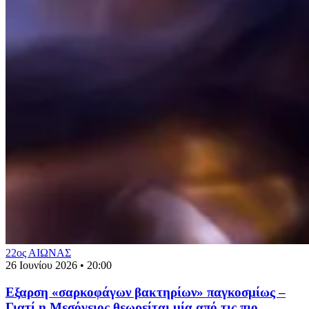
22ος ΑΙΩΝΑΣ
26 Ιουνίου 2026 • 20:00
Eξαρση «σαρκοφάγων βακτηρίων» παγκοσμίως –
Γιατί η Mεσόγειος θεωρείται μία από τις πιο