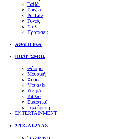
Ταξίδι
Ευεξία
Pet Life
Γονείς
Στυλ
Προτάσεις
ΑΘΛΗΤΙΚΑ
ΠΟΛΙΤΣΜΟΣ
Θέατρο
Μουσική
Χορός
Μουσεία
Σινεμά
Βιβλίο
Εικαστικά
Τηλεόραση
ENTERTAINMENT
22ΟΣ ΑΙΩΝΑΣ
Τεχνολογία