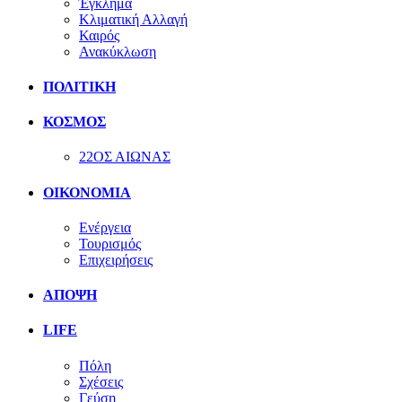
Έγκλημα
Κλιματική Αλλαγή
Καιρός
Ανακύκλωση
ΠΟΛΙΤΙΚΗ
ΚΟΣΜΟΣ
22ΟΣ ΑΙΩΝΑΣ
ΟΙΚΟΝΟΜΙΑ
Ενέργεια
Τουρισμός
Επιχειρήσεις
ΑΠΟΨΗ
LIFE
Πόλη
Σχέσεις
Γεύση