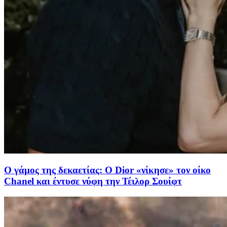
Ο γάμος της δεκαετίας: Ο Dior «νίκησε» τον οίκο
Chanel και έντυσε νύφη την Τέιλορ Σουίφτ