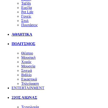
Ταξίδι
Ευεξία
Pet Life
Γονείς
Στυλ
Προτάσεις
ΑΘΛΗΤΙΚΑ
ΠΟΛΙΤΣΜΟΣ
Θέατρο
Μουσική
Χορός
Μουσεία
Σινεμά
Βιβλίο
Εικαστικά
Τηλεόραση
ENTERTAINMENT
22ΟΣ ΑΙΩΝΑΣ
Τεχνολογία