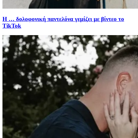
Η … δολοφονική παντελόνα γεμίζει με βίντεο το
TikTok