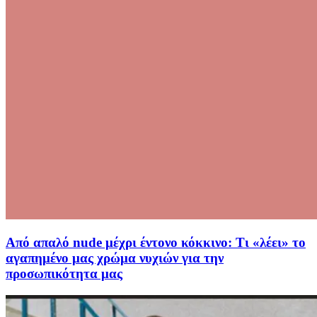
Από απαλό nude μέχρι έντονο κόκκινο: Τι «λέει» το
αγαπημένο μας χρώμα νυχιών για την
προσωπικότητα μας