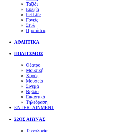
Ταξίδι
Ευεξία
Pet Life
Γονείς
Στυλ
Προτάσεις
ΑΘΛΗΤΙΚΑ
ΠΟΛΙΤΣΜΟΣ
Θέατρο
Μουσική
Χορός
Μουσεία
Σινεμά
Βιβλίο
Εικαστικά
Τηλεόραση
ENTERTAINMENT
22ΟΣ ΑΙΩΝΑΣ
Τεχνολογία