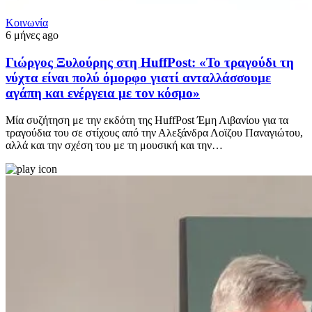
Κοινωνία
6 μήνες ago
Γιώργος Ξυλούρης στη HuffPost: «Το τραγούδι τη
νύχτα είναι πολύ όμορφο γιατί ανταλλάσσουμε
αγάπη και ενέργεια με τον κόσμο»
Μία συζήτηση με την εκδότη της HuffPost Έμη Λιβανίου για τα
τραγούδια του σε στίχους από την Αλεξάνδρα Λοϊζου Παναγιώτου,
αλλά και την σχέση του με τη μουσική και την…