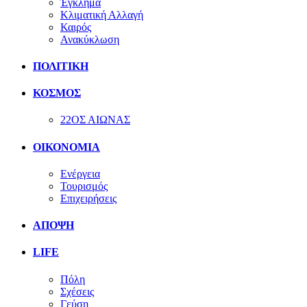
Έγκλημα
Κλιματική Αλλαγή
Καιρός
Ανακύκλωση
ΠΟΛΙΤΙΚΗ
ΚΟΣΜΟΣ
22ΟΣ ΑΙΩΝΑΣ
ΟΙΚΟΝΟΜΙΑ
Ενέργεια
Τουρισμός
Επιχειρήσεις
ΑΠΟΨΗ
LIFE
Πόλη
Σχέσεις
Γεύση