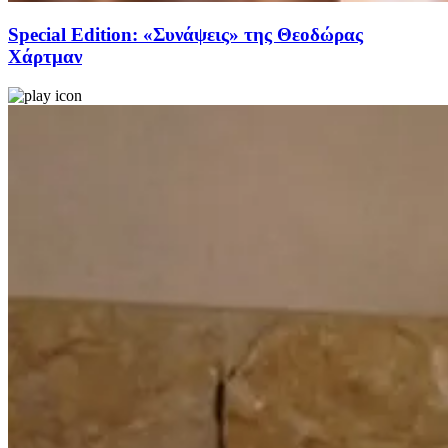
Special Edition: «Συνάψεις» της Θεοδώρας
Χάρτμαν