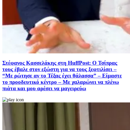
Στέφανος Κασσελάκης στη HuffPost: Ο Τσίπρας
τους έβαλε στον εξώστη για να τους ξεφτιλίσει –
“Με ρώτησε αν το Τέξας έχει θάλασσα” – Είμαστε
το προοδευτικό κέντρο – Με χαλαρώνει να πλένω
πιάτα και μου αρέσει να μαγειρεύω