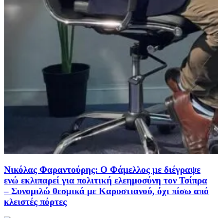
Νικόλας Φαραντούρης: Ο Φάμελλος με διέγραψε
ενώ εκλιπαρεί για πολιτική ελεημοσύνη τον Τσίπρα
– Συνομιλώ θεσμικά με Καρυστιανού, όχι πίσω από
κλειστές πόρτες