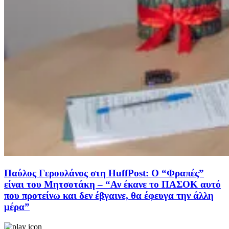
Παύλος Γερουλάνος στη HuffPost: Ο “Φραπές”
είναι του Μητσοτάκη – “Αν έκανε το ΠΑΣΟΚ αυτό
που προτείνω και δεν έβγαινε, θα έφευγα την άλλη
μέρα”