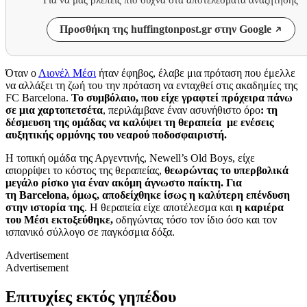
Προσθήκη της huffingtonpost.gr στην Google
Όταν ο
Λιονέλ Μέσι
ήταν έφηβος, έλαβε μια πρόταση που έμελλε
να αλλάξει τη ζωή του την πρόταση να ενταχθεί στις ακαδημίες της
FC Barcelona.
Το συμβόλαιο, που είχε γραφτεί πρόχειρα πάνω
σε μια χαρτοπετσέτα
, περιλάμβανε έναν ασυνήθιστο όρο
: τη
δέσμευση της ομάδας να καλύψει τη θεραπεία με ενέσεις
αυξητικής ορμόνης του νεαρού ποδοσφαιριστή.
Η τοπική ομάδα της Αργεντινής, Newell’s Old Boys, είχε
απορρίψει το κόστος της θεραπείας,
θεωρώντας το υπερβολικά
μεγάλο ρίσκο για έναν ακόμη άγνωστο παίκτη.
Για
τη Barcelona, όμως, αποδείχθηκε ίσως η καλύτερη επένδυση
στην ιστορία της
. Η θεραπεία είχε αποτέλεσμα και
η καριέρα
του Μέσι εκτοξεύθηκε,
οδηγώντας τόσο τον ίδιο όσο και τον
ισπανικό σύλλογο σε παγκόσμια δόξα.
Advertisement
Advertisement
Επιτυχίες εκτός γηπέδου