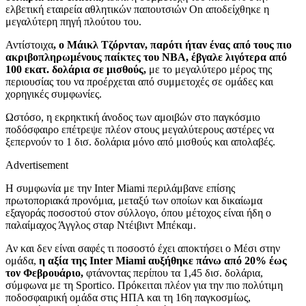
ελβετική εταιρεία αθλητικών παπουτσιών On αποδείχθηκε η
μεγαλύτερη πηγή πλούτου του.
Αντίστοιχα
, ο Μάικλ Τζόρνταν, παρότι ήταν ένας από τους πιο
ακριβοπληρωμένους παίκτες του NBA, έβγαλε λιγότερα από
100 εκατ. δολάρια σε μισθούς,
με το μεγαλύτερο μέρος της
περιουσίας του να προέρχεται από συμμετοχές σε ομάδες και
χορηγικές συμφωνίες.
Ωστόσο, η εκρηκτική άνοδος των αμοιβών στο παγκόσμιο
ποδόσφαιρο επέτρεψε πλέον στους μεγαλύτερους αστέρες να
ξεπερνούν το 1 δισ. δολάρια μόνο από μισθούς και απολαβές.
Advertisement
Η συμφωνία με την Inter Miami περιλάμβανε επίσης
πρωτοποριακά προνόμια, μεταξύ των οποίων και δικαίωμα
εξαγοράς ποσοστού στον σύλλογο, όπου μέτοχος είναι ήδη ο
παλαίμαχος Άγγλος σταρ Ντέιβιντ Μπέκαμ.
Αν και δεν είναι σαφές τι ποσοστό έχει αποκτήσει ο Μέσι στην
ομάδα,
η αξία της Inter Miami αυξήθηκε πάνω από 20% έως
τον Φεβρουάριο,
φτάνοντας περίπου τα 1,45 δισ. δολάρια,
σύμφωνα με τη Sportico. Πρόκειται πλέον για την πιο πολύτιμη
ποδοσφαιρική ομάδα στις ΗΠΑ και τη 16η παγκοσμίως,