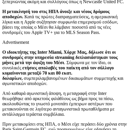
ξεπερνώντας ακόμη και συλλόγους όπως η Newcastle United FC.
Η μετακίνησή του στις ΗΠΑ άνοιξε και νέους δρόμους
αποδοχών.
Κατά τις πρώτες διαπραγματεύσεις, η αμερικανική
λίγκα και η Apple συζήτησαν συμφωνία επιμερισμού εσόδων,
βάσει της οποίας ο Μέσι θα λάμβανε ποσοστό από τις νέες
συνδρομές του Apple TV+ για το MLS Season Pass.
Advertisement
Ο ιδιοκτήτης της Inter Miami, Χόρχε Μας, δήλωσε ότι οι
συνδρομές στην υπηρεσία streaming διπλασιάστηκαν τους
μήνες μετά την άφιξη του Μέσι
. Σύμφωνα με τον ίδιο, οι
συνολικές
ετήσιες απολαβές του παίκτη από τον σύλλογο
κυμαίνονται μεταξύ 70 και 80 εκατ.
δολαρίων,
συμπεριλαμβανομένων δικαιωμάτων συμμετοχής και
αγωνιστικών αποδοχών.
Από καθαρά αγωνιστική άποψη, η μεταγραφή στην Inter
θεωρήθηκε από αρκετούς φιλάθλους ως βήμα προς τα πίσω,
ακολουθώντας το γνωστό μονοπάτι έμπειρων αστέρων που
μετακινούνται σε λιγότερο ανταγωνιστικά πρωταθλήματα με
αντάλλαγμα τεράστια συμβόλαια.
Πριν μετακομίσει στις ΗΠΑ, ο Μέσι είχε περάσει δύο χρόνια στην
Paris Saint-Germain FC, ενώ προηγουμένως είχε οδηγήσει τη