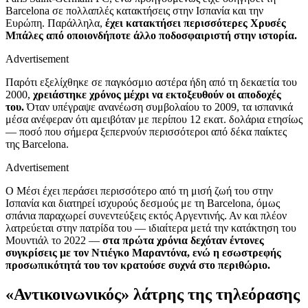
Barcelona σε πολλαπλές κατακτήσεις στην Ισπανία και την
Ευρώπη. Παράλληλα,
έχει κατακτήσει περισσότερες Χρυσές
Μπάλες από οποιονδήποτε άλλο ποδοσφαιριστή στην ιστορία.
Advertisement
Παρότι εξελίχθηκε σε παγκόσμιο αστέρα ήδη από τη δεκαετία του
2000,
χρειάστηκε χρόνος μέχρι να εκτοξευθούν οι αποδοχές
του.
Όταν υπέγραψε ανανέωση συμβολαίου το 2009, τα ισπανικά
μέσα ανέφεραν ότι αμειβόταν με περίπου 12 εκατ. δολάρια ετησίως
— ποσό που σήμερα ξεπερνούν περισσότεροι από δέκα παίκτες
της Barcelona.
Advertisement
Ο Μέσι έχει περάσει περισσότερο από τη μισή ζωή του στην
Ισπανία και διατηρεί ισχυρούς δεσμούς με τη Barcelona, όμως
σπάνια παραχωρεί συνεντεύξεις εκτός Αργεντινής. Αν και πλέον
λατρεύεται στην πατρίδα του — ιδιαίτερα μετά την κατάκτηση του
Μουντιάλ το 2022 —
στα πρώτα χρόνια δεχόταν έντονες
συγκρίσεις με τον Ντιέγκο Μαραντόνα, ενώ η εσωστρεφής
προσωπικότητά του τον κρατούσε συχνά στο περιθώριο.
«Αντικοινωνικός» λάτρης της τηλεόρασης