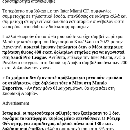
δραστηριότητα απογειώθηκε.
Το τεράστιο συμβόλαιο με την Inter Miami CF, συμφωνίες
συμμετοχής σε τηλεοπτικά έσοδα, επενδύσεις σε ακίνητα αλλά και
συμμετοχή σε αργεντίνικη αλυσίδα εστιατορίων συνέβαλαν ώστε
να περάσει στο club των δισεκατομμυριούχων.
Πολλοί θεωρούν ότι αυτό θα μπορούσε να είχε συμβεί νωρίτερα.
Μετά την κατάκτηση του Παγκοσμίου Κυπέλλου το 2022 με την
Αργεντινή,
αρκετοί έμειναν έκπληκτοι όταν ο Μέσι απέρριψε
πρόταση ύψους 400 εκατ. δολαρίων ετησίως για να αγωνιστεί
στη Saudi Pro League.
Αντίθετα, επέλεξε την Inter Miami, ενώ ο
Ρονάλντο υπέγραψε στη Σαουδική Αραβία συμβόλαιο άνω των 200
εκατ. δολαρίων τον χρόνο.
«Τα χρήματα δεν ήταν ποτέ πρόβλημα για μένα ούτε εμπόδιο
σε οτιδήποτε», είχε δηλώσει τότε ο Μέσι στη Mundo
Deportivo
. «Αν ήταν μόνο θέμα χρημάτων, θα είχα πάει στη
Σαουδική Αραβία».
Advertisement
Ιστορικά, οι περισσότεροι αθλητές που ξεπέρασαν το 1 δισ.
δολάρια το κατάφεραν κυρίως μέσω επενδύσεων.
Ο
Ρότζερ
Φέντερερ, για παράδειγμα, κέρδισε πάνω από 130 εκατ.
δολάρια από έπαθλα,
αλλά η συμμετοχή του κατά 3% στην