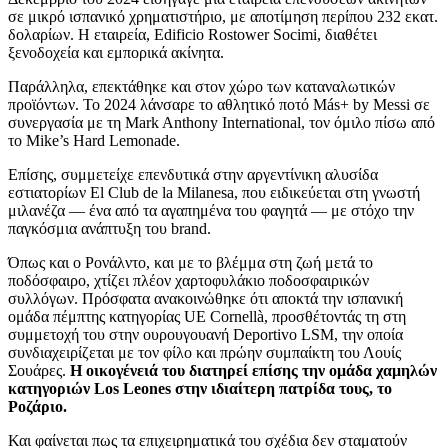
σε μικρό ισπανικό χρηματιστήριο, με αποτίμηση περίπου 232 εκατ.
δολαρίων. Η εταιρεία, Edificio Rostower Socimi, διαθέτει
ξενοδοχεία και εμπορικά ακίνητα.
Παράλληλα, επεκτάθηκε και στον χώρο των καταναλωτικών
προϊόντων. Το 2024 λάνσαρε το αθλητικό ποτό Más+ by Messi σε
συνεργασία με τη Mark Anthony International, τον όμιλο πίσω από
το Mike’s Hard Lemonade.
Επίσης, συμμετείχε επενδυτικά στην αργεντίνικη αλυσίδα
εστιατορίων El Club de la Milanesa, που ειδικεύεται στη γνωστή
μιλανέζα — ένα από τα αγαπημένα του φαγητά — με στόχο την
παγκόσμια ανάπτυξη του brand.
Όπως και ο Ρονάλντο, και με το βλέμμα στη ζωή μετά το
ποδόσφαιρο, χτίζει πλέον χαρτοφυλάκιο ποδοσφαιρικών
συλλόγων. Πρόσφατα ανακοινώθηκε ότι αποκτά την ισπανική
ομάδα πέμπτης κατηγορίας UE Cornellà, προσθέτοντάς τη στη
συμμετοχή του στην ουρουγουανή Deportivo LSM, την οποία
συνδιαχειρίζεται με τον φίλο και πρώην συμπαίκτη του Λουίς
Σουάρες.
Η οικογένειά του διατηρεί επίσης την ομάδα χαμηλών
κατηγοριών Los Leones στην ιδιαίτερη πατρίδα τους, το
Ροζάριο.
Και φαίνεται πως τα επιχειρηματικά του σχέδια δεν σταματούν