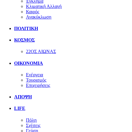
Έγκλημα
Κλιματική Αλλαγή
Καιρός
Ανακύκλωση
ΠΟΛΙΤΙΚΗ
ΚΟΣΜΟΣ
22ΟΣ ΑΙΩΝΑΣ
ΟΙΚΟΝΟΜΙΑ
Ενέργεια
Τουρισμός
Επιχειρήσεις
ΑΠΟΨΗ
LIFE
Πόλη
Σχέσεις
Γεύση