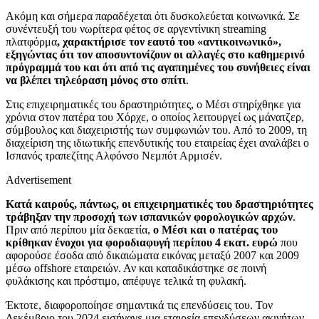
Ακόμη και σήμερα παραδέχεται ότι δυσκολεύεται κοινωνικά. Σε
συνέντευξή του νωρίτερα φέτος σε αργεντίνικη streaming
πλατφόρμα
, χαρακτήρισε τον εαυτό του «αντικοινωνικό»,
εξηγώντας ότι τον αποσυντονίζουν οι αλλαγές στο καθημερινό
πρόγραμμά του και ότι από τις αγαπημένες του συνήθειες είναι
να βλέπει τηλεόραση μόνος στο σπίτι
.
Στις επιχειρηματικές του δραστηριότητες, ο Μέσι στηρίχθηκε για
χρόνια στον πατέρα του Χόρχε, ο οποίος λειτουργεί ως μάνατζερ,
σύμβουλος και διαχειριστής των συμφωνιών του. Από το 2009, τη
διαχείριση της ιδιωτικής επενδυτικής του εταιρείας έχει αναλάβει ο
Ισπανός τραπεζίτης Αλφόνσο Νεμπότ Αρμισέν.
Advertisement
Κατά καιρούς, πάντως, οι επιχειρηματικές του δραστηριότητες
τράβηξαν την προσοχή των ισπανικών φορολογικών αρχών
.
Πριν από περίπου μία δεκαετία,
ο Μέσι και ο πατέρας του
κρίθηκαν ένοχοι για φοροδιαφυγή περίπου 4 εκατ. ευρώ
που
αφορούσε έσοδα από δικαιώματα εικόνας μεταξύ 2007 και 2009
μέσω offshore εταιρειών. Αν και καταδικάστηκε σε ποινή
φυλάκισης και πρόστιμο, απέφυγε τελικά τη φυλακή.
Έκτοτε, διαφοροποίησε σημαντικά τις επενδύσεις του. Τον
Δεκέμβριο του 2024 εισήγαγε μια εταιρεία επενδύσεων ακινήτων