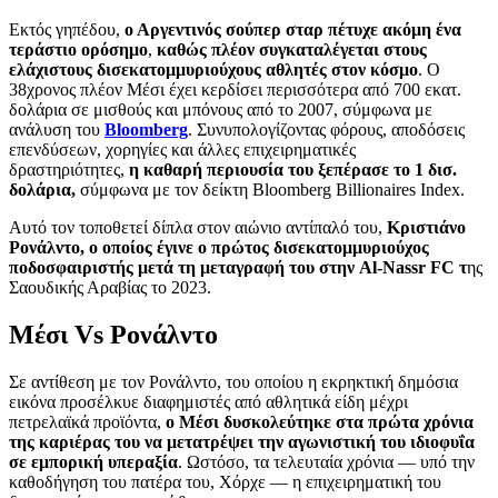
Εκτός γηπέδου,
ο Αργεντινός σούπερ σταρ πέτυχε ακόμη ένα
τεράστιο ορόσημο
,
καθώς πλέον συγκαταλέγεται στους
ελάχιστους δισεκατομμυριούχους αθλητές στον κόσμο
. Ο
38χρονος πλέον Μέσι έχει κερδίσει περισσότερα από 700 εκατ.
δολάρια σε μισθούς και μπόνους από το 2007, σύμφωνα με
ανάλυση του
Bloomberg
. Συνυπολογίζοντας φόρους, αποδόσεις
επενδύσεων, χορηγίες και άλλες επιχειρηματικές
δραστηριότητες,
η καθαρή περιουσία του ξεπέρασε το 1 δισ.
δολάρια,
σύμφωνα με τον δείκτη Bloomberg Billionaires Index.
Αυτό τον τοποθετεί δίπλα στον αιώνιο αντίπαλό του,
Κριστιάνο
Ρονάλντο, ο οποίος έγινε ο πρώτος δισεκατομμυριούχος
ποδοσφαιριστής μετά τη μεταγραφή του στην Al-Nassr FC τ
ης
Σαουδικής Αραβίας το 2023.
Μέσι Vs Ρονάλντο
Σε αντίθεση με τον Ρονάλντο, του οποίου η εκρηκτική δημόσια
εικόνα προσέλκυε διαφημιστές από αθλητικά είδη μέχρι
πετρελαϊκά προϊόντα,
ο Μέσι δυσκολεύτηκε στα πρώτα χρόνια
της καριέρας του να μετατρέψει την αγωνιστική του ιδιοφυΐα
σε εμπορική υπεραξία
. Ωστόσο, τα τελευταία χρόνια — υπό την
καθοδήγηση του πατέρα του, Χόρχε — η επιχειρηματική του