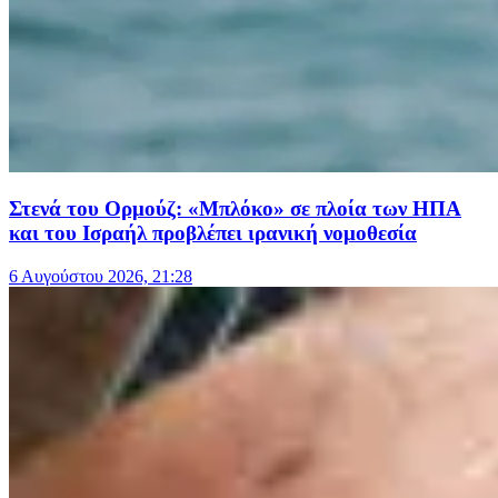
Στενά του Ορμούζ: «Μπλόκο» σε πλοία των ΗΠΑ
και του Ισραήλ προβλέπει ιρανική νομοθεσία
6 Αυγούστου 2026, 21:28