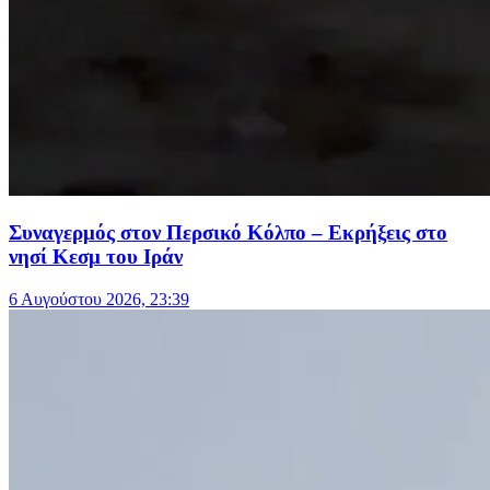
Συναγερμός στον Περσικό Κόλπο – Εκρήξεις στο
νησί Κεσμ του Ιράν
6 Αυγούστου 2026, 23:39