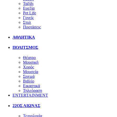
Ταξίδι
Ευεξία
Pet Life
Γονείς
Στυλ
Προτάσεις
ΑΘΛΗΤΙΚΑ
ΠΟΛΙΤΣΜΟΣ
Θέατρο
Μουσική
Χορός
Μουσεία
Σινεμά
Βιβλίο
Εικαστικά
Τηλεόραση
ENTERTAINMENT
22ΟΣ ΑΙΩΝΑΣ
Τεχνολογία