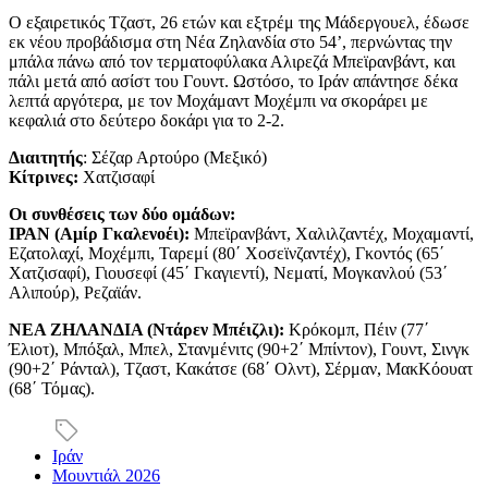
Ο εξαιρετικός Τζαστ, 26 ετών και εξτρέμ της Μάδεργουελ, έδωσε
εκ νέου προβάδισμα στη Νέα Ζηλανδία στο 54’, περνώντας την
μπάλα πάνω από τον τερματοφύλακα Αλιρεζά Μπεϊρανβάντ, και
πάλι μετά από ασίστ του Γουντ. Ωστόσο, το Ιράν απάντησε δέκα
λεπτά αργότερα, με τον Μοχάμαντ Μοχέμπι να σκοράρει με
κεφαλιά στο δεύτερο δοκάρι για το 2-2.
Διαιτητής
: Σέζαρ Αρτούρο (Μεξικό)
Κίτρινες:
Χατζισαφί
Οι συνθέσεις των δύο ομάδων:
ΙΡΑΝ (Αμίρ Γκαλενοέι):
Μπεϊρανβάντ, Χαλιλζαντέχ, Μοχαμαντί,
Εζατολαχί, Μοχέμπι, Ταρεμί (80΄ Χοσεϊνζαντέχ), Γκοντός (65΄
Χατζισαφί), Γιουσεφί (45΄ Γκαγιεντί), Νεματί, Μογκανλού (53΄
Αλιπούρ), Ρεζαϊάν.
ΝΕΑ ΖΗΛΑΝΔΙΑ (Ντάρεν Μπέιζλι):
Κρόκομπ, Πέιν (77΄
Έλιοτ), Μπόξαλ, Μπελ, Στανμένιτς (90+2΄ Μπίντον), Γουντ, Σινγκ
(90+2΄ Ράνταλ), Τζαστ, Κακάτσε (68΄ Ολντ), Σέρμαν, ΜακΚόουατ
(68΄ Τόμας).
Ιράν
Μουντιάλ 2026