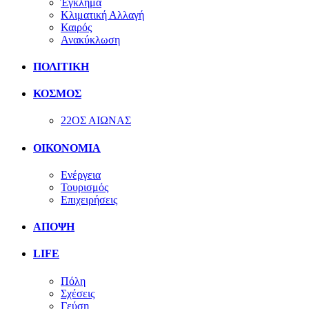
Έγκλημα
Κλιματική Αλλαγή
Καιρός
Ανακύκλωση
ΠΟΛΙΤΙΚΗ
ΚΟΣΜΟΣ
22ΟΣ ΑΙΩΝΑΣ
ΟΙΚΟΝΟΜΙΑ
Ενέργεια
Τουρισμός
Επιχειρήσεις
ΑΠΟΨΗ
LIFE
Πόλη
Σχέσεις
Γεύση