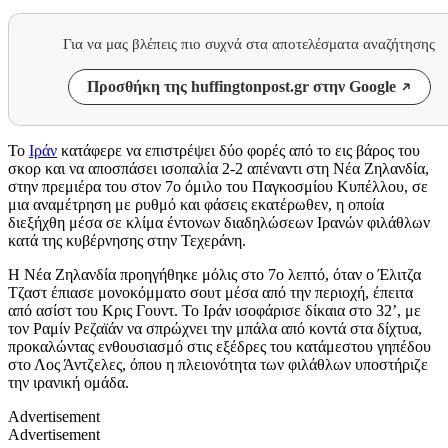
Για να μας βλέπεις πιο συχνά στα αποτελέσματα αναζήτησης
Προσθήκη της huffingtonpost.gr στην Google
Το
Ιράν
κατάφερε να επιστρέψει δύο φορές από το εις βάρος του
σκορ και να αποσπάσει ισοπαλία 2-2 απέναντι στη Νέα Ζηλανδία,
στην πρεμιέρα του στον 7ο όμιλο του Παγκοσμίου Κυπέλλου, σε
μια αναμέτρηση με ρυθμό και φάσεις εκατέρωθεν, η οποία
διεξήχθη μέσα σε κλίμα έντονων διαδηλώσεων Ιρανών φιλάθλων
κατά της κυβέρνησης στην Τεχεράνη.
Η Νέα Ζηλανδία προηγήθηκε μόλις στο 7ο λεπτό, όταν ο Έλιτζα
Τζαστ έπιασε μονοκόμματο σουτ μέσα από την περιοχή, έπειτα
από ασίστ του Κρις Γουντ. Το Ιράν ισοφάρισε δίκαια στο 32’, με
τον Ραμίν Ρεζαϊάν να σπρώχνει την μπάλα από κοντά στα δίχτυα,
προκαλώντας ενθουσιασμό στις εξέδρες του κατάμεστου γηπέδου
στο Λος Άντζελες, όπου η πλειονότητα των φιλάθλων υποστήριζε
την ιρανική ομάδα.
Advertisement
Advertisement