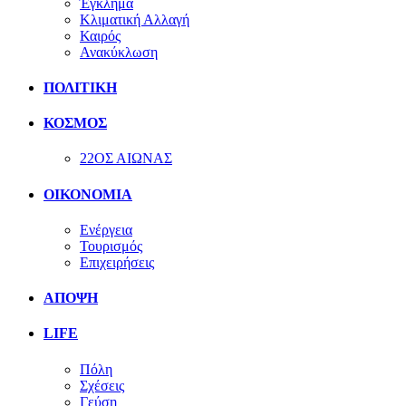
Έγκλημα
Κλιματική Αλλαγή
Καιρός
Ανακύκλωση
ΠΟΛΙΤΙΚΗ
ΚΟΣΜΟΣ
22ΟΣ ΑΙΩΝΑΣ
ΟΙΚΟΝΟΜΙΑ
Ενέργεια
Τουρισμός
Επιχειρήσεις
ΑΠΟΨΗ
LIFE
Πόλη
Σχέσεις
Γεύση