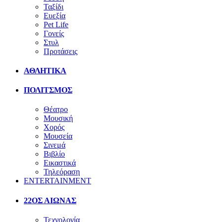
Ταξίδι
Ευεξία
Pet Life
Γονείς
Στυλ
Προτάσεις
ΑΘΛΗΤΙΚΑ
ΠΟΛΙΤΣΜΟΣ
Θέατρο
Μουσική
Χορός
Μουσεία
Σινεμά
Βιβλίο
Εικαστικά
Τηλεόραση
ENTERTAINMENT
22ΟΣ ΑΙΩΝΑΣ
Τεχνολογία