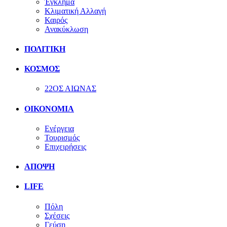
Έγκλημα
Κλιματική Αλλαγή
Καιρός
Ανακύκλωση
ΠΟΛΙΤΙΚΗ
ΚΟΣΜΟΣ
22ΟΣ ΑΙΩΝΑΣ
ΟΙΚΟΝΟΜΙΑ
Ενέργεια
Τουρισμός
Επιχειρήσεις
ΑΠΟΨΗ
LIFE
Πόλη
Σχέσεις
Γεύση