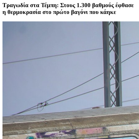
Τραγωδία στα Τέμπη: Στους 1.300 βαθμούς έφθασε
η θερμοκρασία στο πρώτο βαγόνι που κάηκε