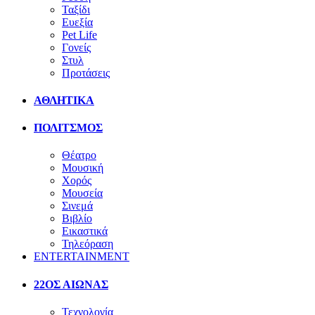
Ταξίδι
Ευεξία
Pet Life
Γονείς
Στυλ
Προτάσεις
ΑΘΛΗΤΙΚΑ
ΠΟΛΙΤΣΜΟΣ
Θέατρο
Μουσική
Χορός
Μουσεία
Σινεμά
Βιβλίο
Εικαστικά
Τηλεόραση
ENTERTAINMENT
22ΟΣ ΑΙΩΝΑΣ
Τεχνολογία