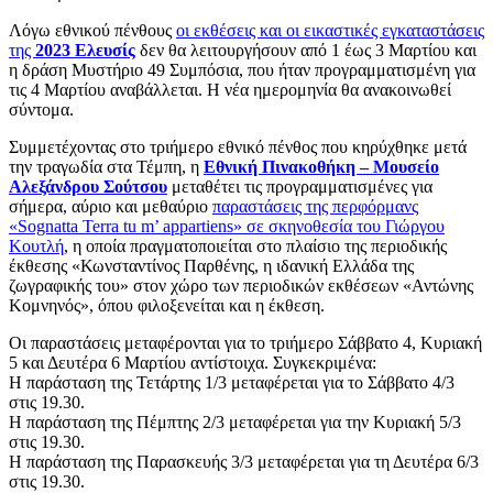
Λόγω εθνικού πένθους
οι εκθέσεις και οι εικαστικές εγκαταστάσεις
της
2023 Ελευσίς
δεν θα λειτουργήσουν από 1 έως 3 Μαρτίου και
η δράση Μυστήριο 49 Συμπόσια, που ήταν προγραμματισμένη για
τις 4 Μαρτίου αναβάλλεται. Η νέα ημερομηνία θα ανακοινωθεί
σύντομα.
Συμμετέχοντας στο τριήμερο εθνικό πένθος που κηρύχθηκε μετά
την τραγωδία στα Τέμπη, η
Εθνική Πινακοθήκη – Μουσείο
Αλεξάνδρου Σούτσου
μεταθέτει τις προγραμματισμένες για
σήμερα, αύριο και μεθαύριο
παραστάσεις της περφόρμανς
«Sognatta Terra tu m’ appartiens» σε σκηνοθεσία του Γιώργου
Κουτλή
, η οποία πραγματοποιείται στο πλαίσιο της περιοδικής
έκθεσης «Κωνσταντίνος Παρθένης, η ιδανική Ελλάδα της
ζωγραφικής του» στον χώρο των περιοδικών εκθέσεων «Αντώνης
Κομνηνός», όπου φιλοξενείται και η έκθεση.
Οι παραστάσεις μεταφέρονται για το τριήμερο Σάββατο 4, Κυριακή
5 και Δευτέρα 6 Μαρτίου αντίστοιχα. Συγκεκριμένα:
Η παράσταση της Τετάρτης 1/3 μεταφέρεται για το Σάββατο 4/3
στις 19.30.
Η παράσταση της Πέμπτης 2/3 μεταφέρεται για την Κυριακή 5/3
στις 19.30.
Η παράσταση της Παρασκευής 3/3 μεταφέρεται για τη Δευτέρα 6/3
στις 19.30.