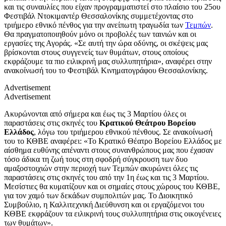
και τις συναυλίες που είχαν προγραμματιστεί στο πλαίσιο του 25ου
Φεστιβάλ Ντοκιμαντέρ Θεσσαλονίκης συμμετέχοντας στο
τριήμερο εθνικό πένθος για την ανείπωτη τραγωδία των
Τεμπών
.
Θα πραγματοποιηθούν μόνο οι προβολές των ταινιών και οι
εργασίες της Αγοράς. «Σε αυτή την ώρα οδύνης, οι σκέψεις μας
βρίσκονται στους συγγενείς των θυμάτων, στους οποίους
εκφράζουμε τα πιο ειλικρινή μας συλλυπητήρια», αναφέρει στην
ανακοίνωσή του το Φεστιβάλ Κινηματογράφου Θεσσαλονίκης.
Advertisement
Advertisement
Ακυρώνονται από σήμερα και έως τις 3 Μαρτίου όλες οι
παραστάσεις στις σκηνές του
Κρατικού Θεάτρου Βορείου
Ελλάδος
, λόγω του τριήμερου εθνικού πένθους. Σε ανακοίνωσή
του το ΚΘΒΕ αναφέρει: «Το Κρατικό Θέατρο Βορείου Ελλάδος με
αίσθημα ευθύνης απέναντι στους συνανθρώπους μας που έχασαν
τόσο άδικα τη ζωή τους στη σφοδρή σύγκρουση των δυο
αμαξοστοιχιών στην περιοχή των Τεμπών ακυρώνει όλες τις
παραστάσεις στις σκηνές του από την 1η έως και τις 3 Μαρτίου.
Μεσίστιες θα κυματίζουν και οι σημαίες στους χώρους του ΚΘΒΕ,
για τον χαμό των δεκάδων συμπολιτών μας. Το Διοικητικό
Συμβούλιο, η Καλλιτεχνική Διεύθυνση και οι εργαζόμενοι του
ΚΘΒΕ εκφράζουν τα ειλικρινή τους συλλυπητήρια στις οικογένειες
των θυμάτων».