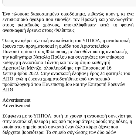
Ένα πλούσια διακοσμημένο οικοδόμημα, πιθανώς κρήνη, κι ένα
εντυπωσιακό άγαλμα που εικονίζει τον Ηρακλή και χρονολογείται
στους ρωμαϊκούς χρόνους, αποκαλύφθηκαν κατά τη φετινή
ανασκαφική έρευνα στους Φιλίππους.
Όπως αναφέρει σχετική ανακοίνωση του ΥΠΠΟΑ, η ανασκαφική
έρευνα που πραγματοποιεί η ομάδα του Αριστοτελείου
Πανεπιστημίου στους Φιλίππους, με διευθύντρια της ανασκαφής
την καθηγήτρια Ναταλία Πούλου και συνεργάτες τον επίκουρο
καθηγητή Αναστάσιο Τάντση και τον ομότιμο καθηγητή
Αριστοτέλη Μέντζο, ολοκληρώθηκε την Παρασκευή 16
Σεπτεμβρίου 2022. Στην ανασκαφή έλαβαν μέρος 24 φοιτητές του
ΑΠΘ, ενώ η έρευνα χρηματοδοτήθηκε από τον τακτικό
προϋπολογισμό του Πανεπιστημίου και την Επιτροπή Ερευνών
ΑΠΘ.
Advertisement
Advertisement
Σύμφωνα με το ΥΠΠΟΑ, αυτή τη χρονιά η ανασκαφή συνεχίστηκε
στην ανατολική πλευρά μιας από τις κυριότερες οδούς της πόλης, η
οποία στο σημείο αυτό συναντά έναν άλλο κύριο άξονα που
διέρχεται βορειότερα. Το σημείο σύγκλισης των δύο οδών