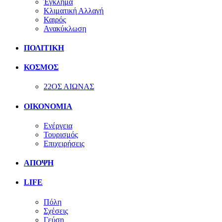
Έγκλημα
Κλιματική Αλλαγή
Καιρός
Ανακύκλωση
ΠΟΛΙΤΙΚΗ
ΚΟΣΜΟΣ
22ΟΣ ΑΙΩΝΑΣ
ΟΙΚΟΝΟΜΙΑ
Ενέργεια
Τουρισμός
Επιχειρήσεις
ΑΠΟΨΗ
LIFE
Πόλη
Σχέσεις
Γεύση