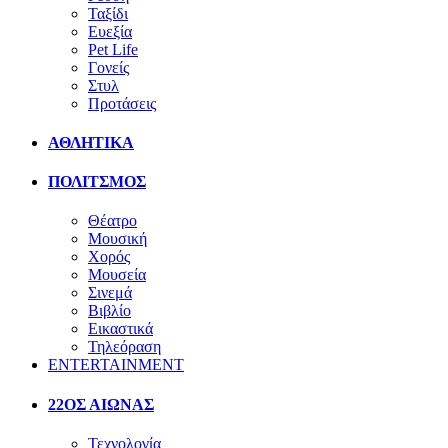
Ταξίδι
Ευεξία
Pet Life
Γονείς
Στυλ
Προτάσεις
ΑΘΛΗΤΙΚΑ
ΠΟΛΙΤΣΜΟΣ
Θέατρο
Μουσική
Χορός
Μουσεία
Σινεμά
Βιβλίο
Εικαστικά
Τηλεόραση
ENTERTAINMENT
22ΟΣ ΑΙΩΝΑΣ
Τεχνολογία