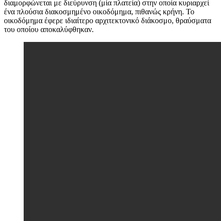
διαμορφώνεται με διεύρυνση (μία πλατεία) στην οποία κυριαρχεί
ένα πλούσια διακοσμημένο οικοδόμημα, πιθανώς κρήνη. Το
οικοδόμημα έφερε ιδιαίτερο αρχιτεκτονικό διάκοσμο, θραύσματα
του οποίου αποκαλύφθηκαν.