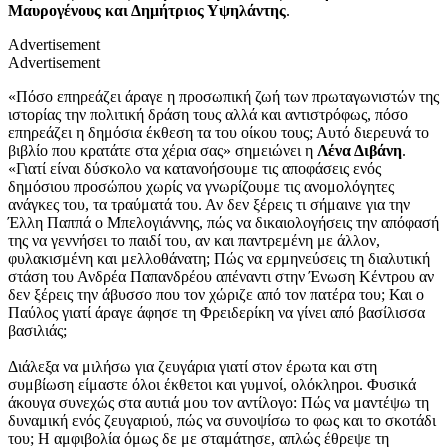
Μαυρογένους και Δημήτριος Υψηλάντης
.
Advertisement
Advertisement
«Πόσο επηρεάζει άραγε η προσωπική ζωή των πρωταγωνιστών της
ιστορίας την πολιτική δράση τους αλλά και αντιστρόφως, πόσο
επηρεάζει η δημόσια έκθεση τα του οίκου τους; Αυτό διερευνά το
βιβλίο που κρατάτε στα χέρια σας» σημειώνει η
Λένα Διβάνη
.
«Γιατί είναι δύσκολο να κατανοήσουμε τις αποφάσεις ενός
δημόσιου προσώπου χωρίς να γνωρίζουμε τις ανομολόγητες
ανάγκες του, τα τραύματά του. Αν δεν ξέρεις τι σήμαινε για την
Έλλη Παππά ο Μπελογιάννης, πώς να δικαιολογήσεις την απόφασή
της να γεννήσει το παιδί του, αν και παντρεμένη με άλλον,
φυλακισμένη και μελλοθάνατη; Πώς να ερμηνεύσεις τη διαλυτική
στάση του Ανδρέα Παπανδρέου απέναντι στην Ένωση Κέντρου αν
δεν ξέρεις την άβυσσο που τον χώριζε από τον πατέρα του; Και ο
Παύλος γιατί άραγε άφησε τη Φρειδερίκη να γίνει από βασίλισσα
βασιλιάς;
Διάλεξα να μιλήσω για ζευγάρια γιατί στον έρωτα και στη
συμβίωση είμαστε όλοι έκθετοι και γυμνοί, ολόκληροι. Φυσικά
άκουγα συνεχώς στα αυτιά μου τον αντίλογο: Πώς να μαντέψω τη
δυναμική ενός ζευγαριού, πώς να συνοψίσω το φως και το σκοτάδι
του; Η αμφιβολία όμως δε με σταμάτησε, απλώς έθρεψε τη