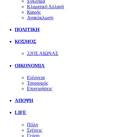
Έγκλημα
Κλιματική Αλλαγή
Καιρός
Ανακύκλωση
ΠΟΛΙΤΙΚΗ
ΚΟΣΜΟΣ
22ΟΣ ΑΙΩΝΑΣ
ΟΙΚΟΝΟΜΙΑ
Ενέργεια
Τουρισμός
Επιχειρήσεις
ΑΠΟΨΗ
LIFE
Πόλη
Σχέσεις
Γεύση