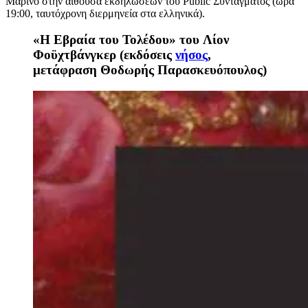
Μαρίνο στην αίθουσα εκδηλώσεων του Public Συντάγματος (ώρα
19:00, ταυτόχρονη διερμηνεία στα ελληνικά).
«Η Εβραία του Τολέδου» του Λίον
Φοϋχτβάνγκερ (εκδόσεις
νήσος
,
μετάφραση Θοδωρής Παρασκευόπουλος)