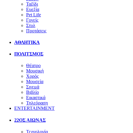
Ταξίδι
Ευεξία
Pet Life
Γονείς
Στυλ
Προτάσεις
ΑΘΛΗΤΙΚΑ
ΠΟΛΙΤΣΜΟΣ
Θέατρο
Μουσική
Χορός
Μουσεία
Σινεμά
Βιβλίο
Εικαστικά
Τηλεόραση
ENTERTAINMENT
22ΟΣ ΑΙΩΝΑΣ
Τεχνολογία