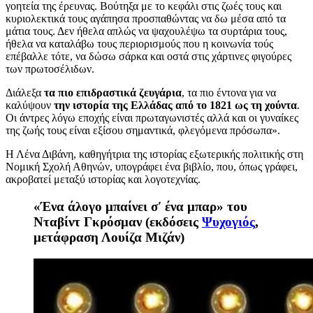
γοητεία της έρευνας. Βούτηξα με το κεφάλι στις ζωές τους και
κυριολεκτικά τους αγάπησα προσπαθώντας να δω μέσα από τα
μάτια τους. Δεν ήθελα απλώς να ψαχουλέψω τα συρτάρια τους,
ήθελα να καταλάβω τους περιορισμούς που η κοινωνία τούς
επέβαλλε τότε, να δώσω σάρκα και οστά στις χάρτινες φιγούρες
των πρωτοσέλιδων.
Διάλεξα
τα πιο επιδραστικά ζευγάρια
, τα πιο έντονα για να
καλύψουν
την ιστορία της Ελλάδας από το 1821 ως τη χούντα
.
Οι άντρες λόγω εποχής είναι πρωταγωνιστές αλλά και οι γυναίκες
της ζωής τους είναι εξίσου σημαντικά, φλεγόμενα πρόσωπα».
Η Λένα Διβάνη, καθηγήτρια της ιστορίας εξωτερικής πολιτικής στη
Νομική Σχολή Αθηνών, υπογράφει ένα βιβλίο, που, όπως γράφει,
ακροβατεί μεταξύ ιστορίας και λογοτεχνίας.
«Ένα άλογο μπαίνει σ′ ένα μπαρ» του
Νταβίντ Γκρόσμαν (εκδόσεις
Ψυχογιός
,
μετάφραση Λουίζα Μιζάν)