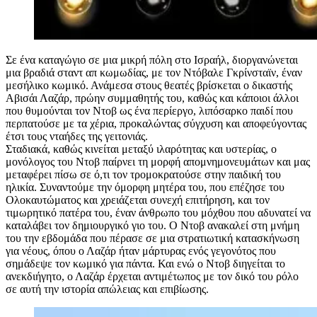
Σε ένα καταγώγιο σε μια μικρή πόλη στο Ισραήλ, διοργανώνεται
μια βραδιά σταντ απ κωμωδίας, με τον Ντόβαλε Γκρίνσταϊν, έναν
μεσήλικο κωμικό. Ανάμεσα στους θεατές βρίσκεται ο δικαστής
Αβισάι Λαζάρ, πρώην συμμαθητής του, καθώς και κάποιοι άλλοι
που θυμούνται τον Ντοβ ως ένα περίεργο, λιπόσαρκο παιδί που
περπατούσε με τα χέρια, προκαλώντας σύγχυση και αποφεύγοντας
έτσι τους νταήδες της γειτονιάς.
Σταδιακά, καθώς κινείται μεταξύ ιλαρότητας και υστερίας, ο
μονόλογος του Ντοβ παίρνει τη μορφή απομνημονευμάτων και μας
μεταφέρει πίσω σε ό,τι τον τρομοκρατούσε στην παιδική του
ηλικία. Συναντούμε την όμορφη μητέρα του, που επέζησε του
Ολοκαυτώματος και χρειάζεται συνεχή επιτήρηση, και τον
τιμωρητικό πατέρα του, έναν άνθρωπο του μόχθου που αδυνατεί να
καταλάβει τον δημιουργικό γιο του. Ο Ντοβ ανακαλεί στη μνήμη
του την εβδομάδα που πέρασε σε μια στρατιωτική κατασκήνωση
για νέους, όπου ο Λαζάρ ήταν μάρτυρας ενός γεγονότος που
σημάδεψε τον κωμικό για πάντα. Και ενώ ο Ντοβ διηγείται το
ανεκδιήγητο, ο Λαζάρ έρχεται αντιμέτωπος με τον δικό του ρόλο
σε αυτή την ιστορία απώλειας και επιβίωσης.