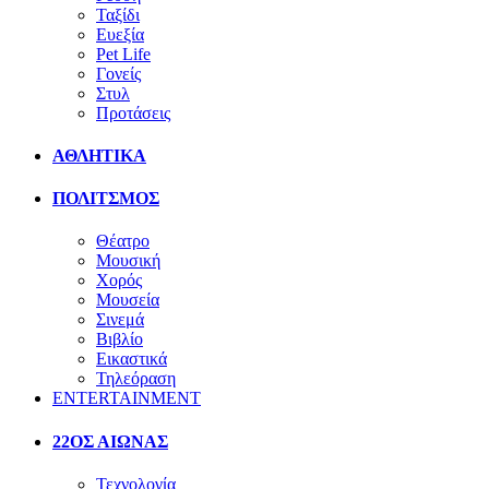
Ταξίδι
Ευεξία
Pet Life
Γονείς
Στυλ
Προτάσεις
ΑΘΛΗΤΙΚΑ
ΠΟΛΙΤΣΜΟΣ
Θέατρο
Μουσική
Χορός
Μουσεία
Σινεμά
Βιβλίο
Εικαστικά
Τηλεόραση
ENTERTAINMENT
22ΟΣ ΑΙΩΝΑΣ
Τεχνολογία