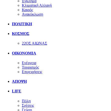
Έγκλημα
Κλιματική Αλλαγή
Καιρός
Ανακύκλωση
ΠΟΛΙΤΙΚΗ
ΚΟΣΜΟΣ
22ΟΣ ΑΙΩΝΑΣ
ΟΙΚΟΝΟΜΙΑ
Ενέργεια
Τουρισμός
Επιχειρήσεις
ΑΠΟΨΗ
LIFE
Πόλη
Σχέσεις
Γεύση