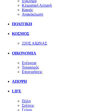
Έγκλημα
Κλιματική Αλλαγή
Καιρός
Ανακύκλωση
ΠΟΛΙΤΙΚΗ
ΚΟΣΜΟΣ
22ΟΣ ΑΙΩΝΑΣ
ΟΙΚΟΝΟΜΙΑ
Ενέργεια
Τουρισμός
Επιχειρήσεις
ΑΠΟΨΗ
LIFE
Πόλη
Σχέσεις
Γεύση