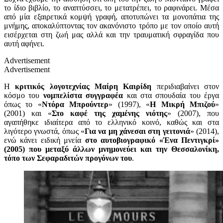
το ίδιο βιβλίο, το αναπτύσσει, το μετατρέπει, το ραφινάρει. Μέσα
από μία εξαιρετικά κομψή γραφή, αποτυπώνει τα μονοπάτια της
μνήμης, αποκαλύπτοντας τον ακανόνιστο τρόπο με τον οποίο αυτή
εισέρχεται στη ζωή μας αλλά και την τραυματική σφραγίδα που
αυτή αφήνει.
Advertisement
Advertisement
Η
κριτικός λογοτεχνίας Μαίρη Καιρίδη
περιδιαβαίνει στον
κόσμο του
νομπελίστα συγγραφέα
και στα σπουδαία του έργα
όπως το «
Ντόρα Μπρούντερ
» (1997), «
Η Μικρή Μπιζού
»
(2001) και «
Στο καφέ της χαμένης νιότης
» (2007), που
αγαπήθηκε ιδιαίτερα από το ελληνικό κοινό, καθώς και στα
λιγότερο γνωστά, όπως «
Για να μη χάνεσαι στη γειτονιά
» (2014),
ενώ κάνει ειδική μνεία
στο αυτοβιογραφικό «Ένα Πεντιγκρί»
(2005) που μεταξύ άλλων μνημονεύει και την Θεσσαλονίκη,
τόπο των Σεφαραδιτών προγόνων του
.