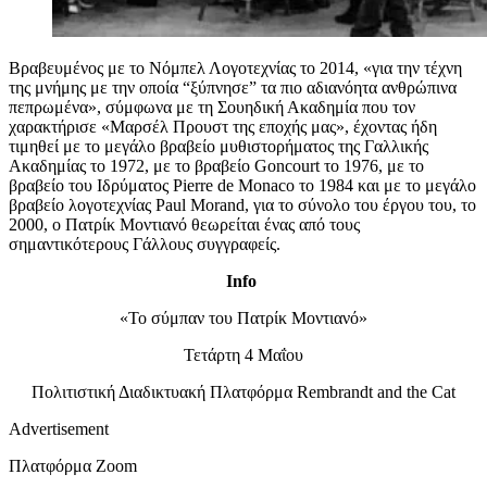
Βραβευμένος με το Νόμπελ Λογοτεχνίας το 2014,
«
για τη
ν
τέχνη
της μνήμης με την οποία “ξύπνησε” τα πιο αδιανόητα ανθρώπινα
πεπρωμένα
»,
σύμφωνα με τη Σουηδική Ακαδημία που τον
χαρακτήρισε «Μαρσέλ Προυστ της εποχής μας»,
έχοντας ήδη
τιμηθεί με
το μεγάλο βραβείο μυθιστορήματος της Γαλλικής
Ακαδημίας το 1972, με το βραβείο Goncourt το 1976, με το
βραβείο του Ιδρύματος Pierre de Monaco το 1984 και με το μεγάλο
βραβείο λογοτεχνίας Paul Morand, για το σύνολο του έργου του, το
2000, ο Πατρίκ Μοντιανό θ
εωρείται ένας από τους
σημαντικότερους Γάλλους συγγραφείς
.
Info
«Το σύμπαν του Πατρίκ Μοντιανό»
Τετάρτη 4 Μαΐου
Πολιτιστική Διαδικτυακή Πλατφόρμα
Rembrandt
and
the
Cat
Advertisement
Πλατφόρμα Zoom