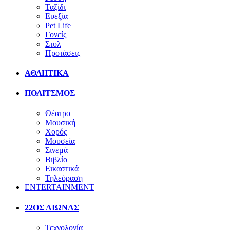
Ταξίδι
Ευεξία
Pet Life
Γονείς
Στυλ
Προτάσεις
ΑΘΛΗΤΙΚΑ
ΠΟΛΙΤΣΜΟΣ
Θέατρο
Μουσική
Χορός
Μουσεία
Σινεμά
Βιβλίο
Εικαστικά
Τηλεόραση
ENTERTAINMENT
22ΟΣ ΑΙΩΝΑΣ
Τεχνολογία