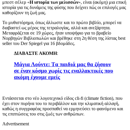
μπεστ σέλερ «
Η
ιστορία των μελισσών
», είναι (ακόμη) μια επική
ιστορία για τις δυνάμεις της φύσης που δείχνει πώς οι επιλογές μας
καθορίζουν τη ζωή μας.
Το μυθιστόρημα, όπως άλλωστε και το πρώτο βιβλίο, μπορεί να
διαβαστεί ως μέρος της τετραλογίας, αλλά και ανεξάρτητα.
Μεταφράζεται σε 19 χώρες, ήταν υποψήφιο για το βραβείο
Νορβηγών Βιβλιοπωλών και βρέθηκε στη 2η θέση της λίστας best
seller του Der Spiegel για 16 βδομάδες.
ΔΙΑΒΑΣΤΕ ΑΚΟΜΗ
:
Μάγια Λούντε: Tα παιδιά μας θα ζήσουν
σε έναν κόσμο χωρίς τις εναλλακτικές που
ακόμη έχουμε εμείς
Εντάσσεται στο νέο λογοτεχνικό είδος cli-fi (climate fiction), που
έχει στον πυρήνα του το περιβάλλον και την κλιματική αλλαγή,
καθώς η συγγραφέας προσπαθεί να ερμηνεύσει το φαινόμενο και
τις επιπτώσεις του στις ζωές των ανθρώπων.
Advertisement