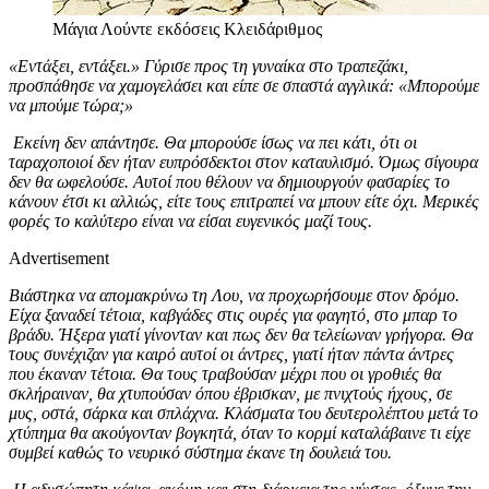
Μάγια Λούντε
εκδόσεις Κλειδάριθμος
«Εντάξει, εντάξει.» Γύρισε προς τη γυναίκα στο τραπεζάκι,
προσπάθησε να χαμογελάσει και είπε σε σπαστά αγγλικά: «Μπορούμε
να μπούμε τώρα;»
Εκείνη δεν απάντησε. Θα μπορούσε ίσως να πει κάτι, ότι οι
ταραχοποιοί δεν ήταν ευπρόσδεκτοι στον καταυλισμό. Όμως σίγουρα
δεν θα ωφελούσε. Αυτοί που θέλουν να δημιουργούν φασαρίες το
κάνουν έτσι κι αλλιώς, είτε τους επιτραπεί να μπουν είτε όχι. Μερικές
φορές το καλύτερο είναι να είσαι ευγενικός μαζί τους.
Advertisement
Βιάστηκα να απομακρύνω τη Λου, να προχωρήσουμε στον δρόμο.
Είχα ξαναδεί τέτοια, καβγάδες στις ουρές για φαγητό, στο μπαρ το
βράδυ. Ήξερα γιατί γίνονταν και πως δεν θα τελείωναν γρήγορα. Θα
τους συνέχιζαν για καιρό αυτοί οι άντρες, γιατί ήταν πάντα άντρες
που έκαναν τέτοια. Θα τους τραβούσαν μέχρι που οι γροθιές θα
σκλήραιναν, θα χτυπούσαν όπου έβρισκαν, με πνιχτούς ήχους, σε
μυς, οστά, σάρκα και σπλάχνα. Κλάσματα του δευτερολέπτου μετά το
χτύπημα θα ακούγονταν βογκητά, όταν το κορμί καταλάβαινε τι είχε
συμβεί καθώς το νευρικό σύστημα έκανε τη δουλειά του.