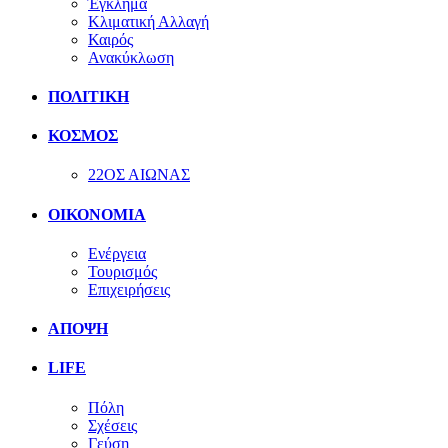
Έγκλημα
Κλιματική Αλλαγή
Καιρός
Ανακύκλωση
ΠΟΛΙΤΙΚΗ
ΚΟΣΜΟΣ
22ΟΣ ΑΙΩΝΑΣ
ΟΙΚΟΝΟΜΙΑ
Ενέργεια
Τουρισμός
Επιχειρήσεις
ΑΠΟΨΗ
LIFE
Πόλη
Σχέσεις
Γεύση