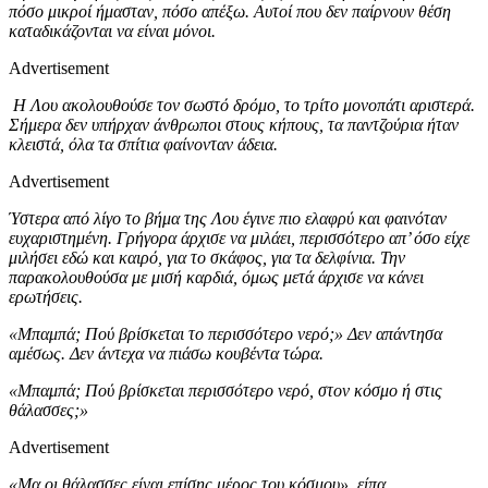
πόσο μικροί ήμασταν, πόσο απέξω. Αυτοί που δεν παίρνουν θέση
καταδικάζονται να είναι μόνοι.
Advertisement
Η Λου ακολουθούσε τον σωστό δρόμο, το τρίτο μονοπάτι αριστερά.
Σήμερα δεν υπήρχαν άνθρωποι στους κήπους, τα παντζούρια ήταν
κλειστά, όλα τα σπίτια φαίνονταν άδεια.
Advertisement
Ύστερα από λίγο το βήμα της Λου έγινε πιο ελαφρύ και φαινόταν
ευχαριστημένη. Γρήγορα άρχισε να μιλάει, περισσότερο απ’ όσο είχε
μιλήσει εδώ και καιρό, για το σκάφος, για τα δελφίνια. Την
παρακολουθούσα με μισή καρδιά, όμως μετά άρχισε να κάνει
ερωτήσεις.
«Μπαμπά; Πού βρίσκεται το περισσότερο νερό;» Δεν απάντησα
αμέσως. Δεν άντεχα να πιάσω κουβέντα τώρα.
«Μπαμπά; Πού βρίσκεται περισσότερο νερό, στον κόσμο ή στις
θάλασσες;»
Advertisement
«Μα οι θάλασσες είναι επίσης μέρος του κόσμου», είπα.