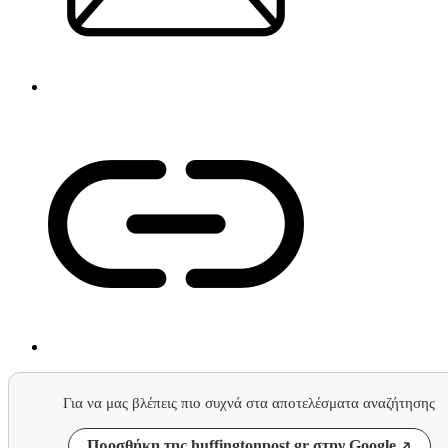
Για να μας βλέπεις πιο συχνά στα αποτελέσματα αναζήτησης
Προσθήκη της huffingtonpost.gr στην Google