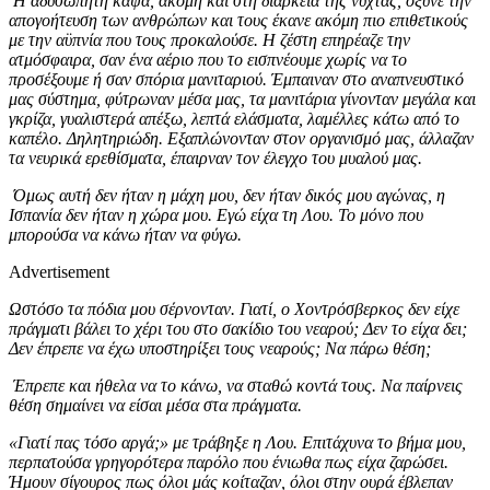
Η αδυσώπητη κάψα, ακόμη και στη διάρκεια της νύχτας, όξυνε την
απογοήτευση των ανθρώπων και τους έκανε ακόμη πιο επιθετικούς
με την αϋπνία που τους προκαλούσε. Η ζέστη επηρέαζε την
ατμόσφαιρα, σαν ένα αέριο που το εισπνέουμε χωρίς να το
προσέξουμε ή σαν σπόρια μανιταριού. Έμπαιναν στο αναπνευστικό
μας σύστημα, φύτρωναν μέσα μας, τα μανιτάρια γίνονταν μεγάλα και
γκρίζα, γυαλιστερά απέξω, λεπτά ελάσματα, λαμέλλες κάτω από το
καπέλο. Δηλητηριώδη. Εξαπλώνονταν στον οργανισμό μας, άλλαζαν
τα νευρικά ερεθίσματα, έπαιρναν τον έλεγχο του μυαλού μας.
Όμως αυτή δεν ήταν η μάχη μου, δεν ήταν δικός μου αγώνας, η
Ισπανία δεν ήταν η χώρα μου. Εγώ είχα τη Λου. Το μόνο που
μπορούσα να κάνω ήταν να φύγω.
Advertisement
Ωστόσο τα πόδια μου σέρνονταν. Γιατί, ο Χοντρόσβερκος δεν είχε
πράγματι βάλει το χέρι του στο σακίδιο του νεαρού; Δεν το είχα δει;
Δεν έπρεπε να έχω υποστηρίξει τους νεαρούς; Να πάρω θέση;
Έπρεπε και ήθελα να το κάνω, να σταθώ κοντά τους. Να παίρνεις
θέση σημαίνει να είσαι μέσα στα πράγματα.
«Γιατί πας τόσο αργά;» με τράβηξε η Λου. Επιτάχυνα το βήμα μου,
περπατούσα γρηγορότερα παρόλο που ένιωθα πως είχα ζαρώσει.
Ήμουν σίγουρος πως όλοι μάς κοίταζαν, όλοι στην ουρά έβλεπαν