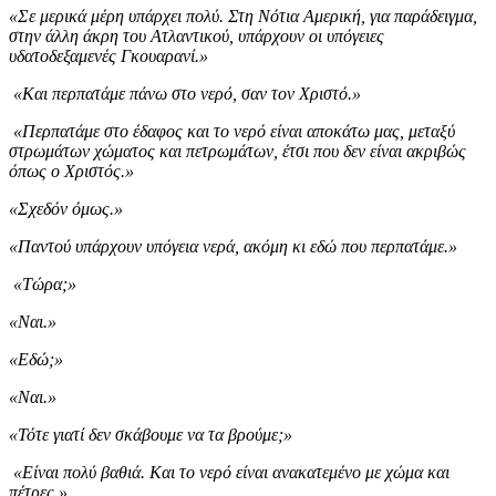
«Σε μερικά μέρη υπάρχει πολύ. Στη Νότια Αμερική, για παράδειγμα,
στην άλλη άκρη του Ατλαντικού, υπάρχουν οι υπόγειες
υδατοδεξαμενές Γκουαρανί.»
«Και περπατάμε πάνω στο νερό, σαν τον Χριστό.»
«Περπατάμε στο έδαφος και το νερό είναι αποκάτω μας, μεταξύ
στρωμάτων χώματος και πετρωμάτων, έτσι που δεν είναι ακριβώς
όπως ο Χριστός.»
«Σχεδόν όμως.»
«Παντού υπάρχουν υπόγεια νερά, ακόμη κι εδώ που περπατάμε.»
«Τώρα;»
«Ναι.»
«Εδώ;»
«Ναι.»
«Τότε γιατί δεν σκάβουμε να τα βρούμε;»
«Είναι πολύ βαθιά. Και το νερό είναι ανακατεμένο με χώμα και
πέτρες.»