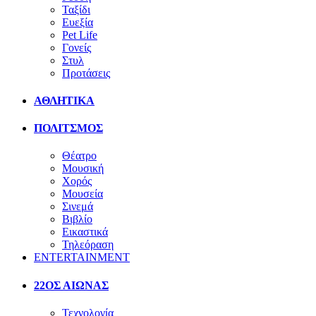
Ταξίδι
Ευεξία
Pet Life
Γονείς
Στυλ
Προτάσεις
ΑΘΛΗΤΙΚΑ
ΠΟΛΙΤΣΜΟΣ
Θέατρο
Μουσική
Χορός
Μουσεία
Σινεμά
Βιβλίο
Εικαστικά
Τηλεόραση
ENTERTAINMENT
22ΟΣ ΑΙΩΝΑΣ
Τεχνολογία