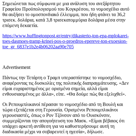
Σημειώνεται πως σύμφωνα με μια ανάλυση του ανεξάρτητου
Γραφείου Προϋπολογισμού του Κογκρέσου, το νομοσχέδιο αυτό
θα αυξήσει το ομοσπονδιακό έλλειμμα, που ήδη φτάνει τα 36,2
τρισεκ. δολάρια, κατά 3,8 τρισεκατομμύρια δολάρια μέσα στην
επόμενη δεκαετία.
https://www.huffingtonpost.gr/entry/dikasterio-ton-epa-mplokarei-
toes-dasmoes-tramp-krinei-pos-o-proedros-epereve-ton-exoesion-
toe_gr_6837e1b2e4b06202aa90e705
Advertisement
Πάντως την Τετάρτη ο Τραμπ υπερασπίστηκε το νομοσχέδιο,
αναφέροντας τις δυσκολίες της πολιτικής διαπραγμάτευσης. «Δεν
είμαι ευχαριστημένος με ορισμένα σημεία, αλλά είμαι
ενθουσιασμένος με άλλα», είπε. «Θα δούμε πώς θα εξελιχθεί».
Οι Ρεπουμπλικανοί πέρασαν το νομοσχέδιο από τη Βουλή και
τώρα εξετάζεται στη Γερουσία. Ορισμένοι Ρεπουμπλικάνοι
γερουσιαστές, όπως ο Ρον Τζόνσον από το Ουισκόνσιν,
συμμερίζονται την απογοήτευση του Μασκ. «Είμαι βέβαιος ότι
υπάρχει αρκετή αντίθεση για να καθυστερήσουμε αυτή τη
διαδικασία μέχρι να σοβαρευτεί η ηγεσία», δήλωσε.