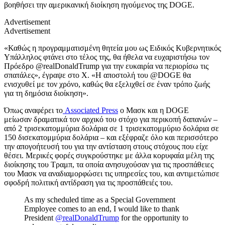
βοηθήσει την αμερικανική διοίκηση ηγούμενος της DΟGE.
Advertisement
Advertisement
«Καθώς η προγραμματισμένη θητεία μου ως Ειδικός Κυβερνητικός
Υπάλληλος φτάνει στο τέλος της, θα ήθελα να ευχαριστήσω τον
Πρόεδρο @realDonaldTrump για την ευκαιρία να περιορίσω τις
σπατάλες», έγραψε στο Χ. «Η αποστολή του @DOGE θα
ενισχυθεί με τον χρόνο, καθώς θα εξελιχθεί σε έναν τρόπο ζωής
για τη δημόσια διοίκηση».
Όπως αναφέρει το
Associated Press
ο Μασκ και η DOGE
μείωσαν
δραματικά τον αρχικό του στόχο για περικοπή δαπανών –
από 2 τρισεκατομμύρια δολάρια σε 1 τρισεκατομμύριο δολάρια σε
150 δισεκατομμύρια δολάρια – και εξέφραζε όλο και περισσότερο
την απογοήτευσή του για την αντίσταση στους στόχους που είχε
θέσει. Μερικές φορές συγκρούστηκε με άλλα κορυφαία μέλη της
διοίκησης του Τραμπ, τα οποία ανησυχούσαν για τις προσπάθειες
του Μασκ να αναδιαμορφώσει τις υπηρεσίες του, και αντιμετώπισε
σφοδρή πολιτική αντίδραση για τις προσπάθειές του.
As my scheduled time as a Special Government
Employee comes to an end, I would like to thank
President
@realDonaldTrump
for the opportunity to