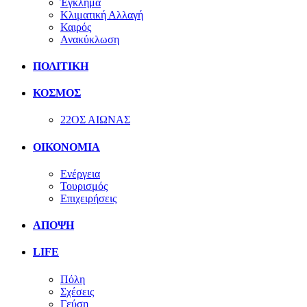
Έγκλημα
Κλιματική Αλλαγή
Καιρός
Ανακύκλωση
ΠΟΛΙΤΙΚΗ
ΚΟΣΜΟΣ
22ΟΣ ΑΙΩΝΑΣ
ΟΙΚΟΝΟΜΙΑ
Ενέργεια
Τουρισμός
Επιχειρήσεις
ΑΠΟΨΗ
LIFE
Πόλη
Σχέσεις
Γεύση