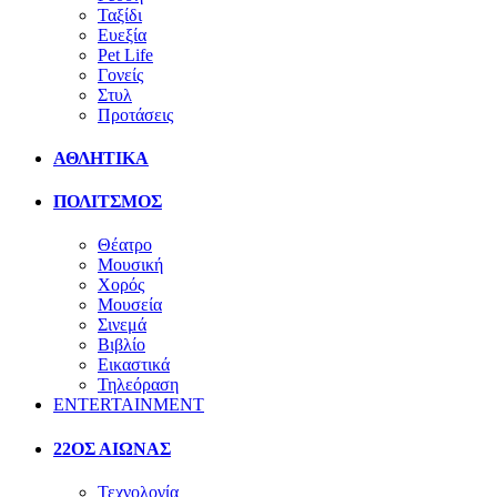
Ταξίδι
Ευεξία
Pet Life
Γονείς
Στυλ
Προτάσεις
ΑΘΛΗΤΙΚΑ
ΠΟΛΙΤΣΜΟΣ
Θέατρο
Μουσική
Χορός
Μουσεία
Σινεμά
Βιβλίο
Εικαστικά
Τηλεόραση
ENTERTAINMENT
22ΟΣ ΑΙΩΝΑΣ
Τεχνολογία