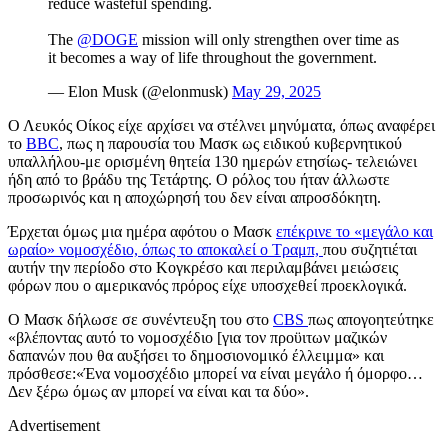
reduce wasteful spending.
The
@DOGE
mission will only strengthen over time as
it becomes a way of life throughout the government.
— Elon Musk (@elonmusk)
May 29, 2025
Ο Λευκός Οίκος είχε αρχίσει να στέλνει μηνύματα, όπως αναφέρει
το
BBC
, πως η παρουσία του Μασκ ως ειδικού κυβερνητικού
υπαλλήλου-με ορισμένη θητεία 130 ημερών ετησίως- τελειώνει
ήδη από το βράδυ της Τετάρτης. Ο ρόλος του ήταν άλλωστε
προσωρινός και η αποχώρησή του δεν είναι απροσδόκητη.
Έρχεται όμως μια ημέρα αφότου ο Μασκ
επέκρινε το «μεγάλο και
ωραίο» νομοσχέδιο, όπως το αποκαλεί ο Τραμπ,
που συζητιέται
αυτήν την περίοδο στο Κογκρέσο και περιλαμβάνει μειώσεις
φόρων που ο αμερικανός πρόρος είχε υποσχεθεί προεκλογικά.
Ο Μασκ δήλωσε σε συνέντευξη του στο
CBS
πως απογοητεύτηκε
«βλέποντας αυτό το νομοσχέδιο [για τον προϋιτων μαζικών
δαπανών που θα αυξήσει το δημοσιονομικό έλλειμμα» και
πρόσθεσε:«Ένα νομοσχέδιο μπορεί να είναι μεγάλο ή όμορφο…
Δεν ξέρω όμως αν μπορεί να είναι και τα δύο».
Advertisement