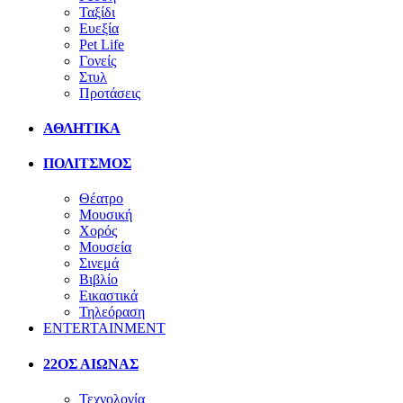
Ταξίδι
Ευεξία
Pet Life
Γονείς
Στυλ
Προτάσεις
ΑΘΛΗΤΙΚΑ
ΠΟΛΙΤΣΜΟΣ
Θέατρο
Μουσική
Χορός
Μουσεία
Σινεμά
Βιβλίο
Εικαστικά
Τηλεόραση
ENTERTAINMENT
22ΟΣ ΑΙΩΝΑΣ
Τεχνολογία