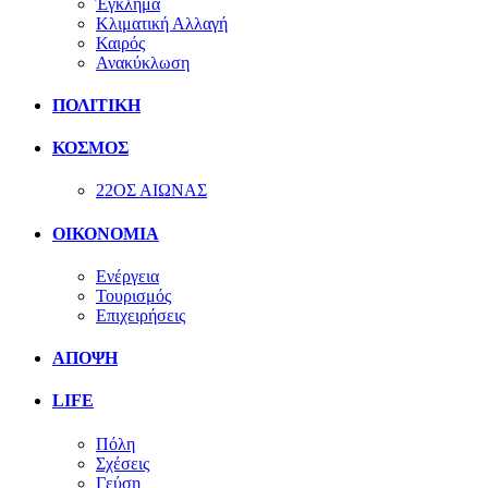
Έγκλημα
Κλιματική Αλλαγή
Καιρός
Ανακύκλωση
ΠΟΛΙΤΙΚΗ
ΚΟΣΜΟΣ
22ΟΣ ΑΙΩΝΑΣ
ΟΙΚΟΝΟΜΙΑ
Ενέργεια
Τουρισμός
Επιχειρήσεις
ΑΠΟΨΗ
LIFE
Πόλη
Σχέσεις
Γεύση