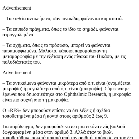
Advertisement
– Τα ευθεία αντικείμενα, σαν πινακίδα, φαίνονται κυματιστά.
– Τα επίπεδα πράγματα, όπως το ίδιο το σημάδι, φαίνονται
στρογγυλεμένα.
– Τα σχήματα, όπως το πρόσωπο, μπορεί να φαίνονται
παραμορφωμένα. Μάλιστα, κάποιοι παρομοίασαν τη
μεταμορφοψία με την εξέταση ενός πίνακα του Πικάσο, με τις
πολυδιάστατές του.
Advertisement
– Τα αντικείμενα φαίνονται μικρότερα από ό,τι είναι (ονομάζεται
μικροψία) ή μεγαλύτερα από ό,τι είναι (μακροψία). Σύμφωνα με
έρευνα που δημοσιεύτηκε στο Ophthalmic Research, η μικροψία
είναι πιο συχνή από τη μακροψία.
Ο «RFS» δεν μπορούσε επίσης να δει λέξεις ή σχέδια
τοποθετημένα μέσα ή κοντά στους αριθμούς 2 έως 9.
Για παράδειγμα, δεν μπορούσε να δει μια εικόνα ενός βιολιού
ζωγραφισμένη μέσα στον αριθμό 3. Αλλά όταν το βιολί
τοποθετήθηκε αρκετά μακριά από τον αριθμό, μπόρεσε να τον δει.