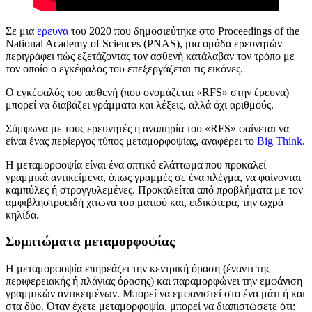
Σε μια
ερευνα
του 2020 που δημοσιεύτηκε στο Proceedings of the
National Academy of Sciences (PNAS), μια ομάδα ερευνητών
περιγράφει πώς εξετάζοντας τον ασθενή κατάλαβαν τον τρόπο με
τον οποίο ο εγκέφαλος του επεξεργάζεται τις εικόνες.
Ο εγκέφαλός του ασθενή (που ονομάζεται «RFS» στην έρευνα)
μπορεί να διαβάζει γράμματα και λέξεις, αλλά όχι αριθμούς.
Σύμφωνα με τους ερευνητές η αναπηρία του «RFS» φαίνεται να
είναι ένας περίεργος τύπος μεταμορφοψίας, αναφέρει το
Big Think
.
Η μεταμορφοψία είναι ένα οπτικό ελάττωμα που προκαλεί
γραμμικά αντικείμενα, όπως γραμμές σε ένα πλέγμα, να φαίνονται
καμπύλες ή στρογγυλεμένες. Προκαλείται από προβλήματα με τον
αμφιβληστροειδή χιτώνα του ματιού και, ειδικότερα, την ωχρά
κηλίδα.
Συμπτώματα μεταμορφοψίας
Η μεταμορφοψία επηρεάζει την κεντρική όραση (έναντι της
περιφερειακής ή πλάγιας όρασης) και παραμορφώνει την εμφάνιση
γραμμικών αντικειμένων. Μπορεί να εμφανιστεί στο ένα μάτι ή και
στα δύο. Όταν έχετε μεταμορφοψία, μπορεί να διαπιστώσετε ότι: