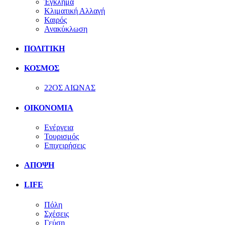
Έγκλημα
Κλιματική Αλλαγή
Καιρός
Ανακύκλωση
ΠΟΛΙΤΙΚΗ
ΚΟΣΜΟΣ
22ΟΣ ΑΙΩΝΑΣ
ΟΙΚΟΝΟΜΙΑ
Ενέργεια
Τουρισμός
Επιχειρήσεις
ΑΠΟΨΗ
LIFE
Πόλη
Σχέσεις
Γεύση