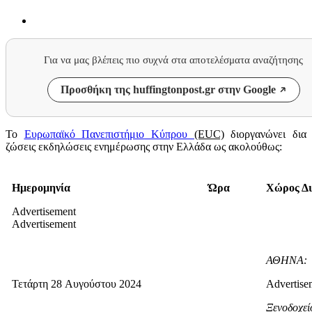
Για να μας βλέπεις πιο συχνά στα αποτελέσματα αναζήτησης
Προσθήκη της huffingtonpost.gr στην Google
Το
Ευρωπαϊκό
Πανεπιστήμιο
Κύπρου
(EUC)
διοργανώνει δια
ζώσεις εκδηλώσεις ενημέρωσης στην Ελλάδα ως ακολούθως:
Ημερομηνία
Ώρα
Χώρος Δι
Advertisement
Advertisement
ΑΘΗΝΑ:
Τετάρτη
28
Αυγούστου 2024
Advertise
Ξενοδοχεί