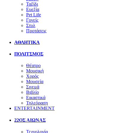
Ταξίδι
Ευεξία
Pet Life
Γονείς
Στυλ
Προτάσεις
ΑΘΛΗΤΙΚΑ
ΠΟΛΙΤΣΜΟΣ
Θέατρο
Μουσική
Χορός
Μουσεία
Σινεμά
Βιβλίο
Εικαστικά
Τηλεόραση
ENTERTAINMENT
22ΟΣ ΑΙΩΝΑΣ
Τεχνολογία