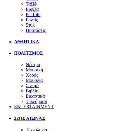
Ταξίδι
Ευεξία
Pet Life
Γονείς
Στυλ
Προτάσεις
ΑΘΛΗΤΙΚΑ
ΠΟΛΙΤΣΜΟΣ
Θέατρο
Μουσική
Χορός
Μουσεία
Σινεμά
Βιβλίο
Εικαστικά
Τηλεόραση
ENTERTAINMENT
22ΟΣ ΑΙΩΝΑΣ
Τεχνολογία