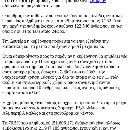
μέσα σε τρεις εβδομάδες, καθώς η παραλλαγή
Όμικρον
εξαπλώνεται ραγδαία στη χώρα.
Ο αριθμός των ασθενών που νοσηλεύονται σε μονάδες εντατικής
θεραπείας αυξήθηκε επίσης κατά 28, φτάνοντας τους 3.282. Από
την αρχή της πανδημίας έχουν πεθάνει 122.546 άνθρωποι, εκ των
οποίων οι 84 το τελευταίο 24ωρο.
Την Δευτέρα η κυβέρνηση πρόκειται να επανεξετάσει την
κατάσταση και τα μέτρα που έχουν ληφθεί μέχρι τώρα.
Είναι αδιευκρίνιστο προς το παρόν αν η κυβέρνηση θα επιβάλει νέα
μέτρα πριν από την Πρωτοχρονιά ή αν θα συνεχίσει με όσα
εφαρμόζονται σήμερα. Σε τοπικό επίπεδο έχουν ληφθεί κάποια
αυστηρότερα μέτρα, όπως στη Σαβοΐα που επέβαλε την
υποχρεωτική χρήση μάσκας για όλα τα άτομα άνω των 11 ετών
ακόμη και σε εξωτερικούς χώρους όπου συγκεντρώνονται
περισσότεροι από 10 άνθρωποι, όπως στις αγορές, τις αίθουσες
θεαμάτων και αλλού.
Η χρήση μάσκας είναι επίσης υποχρεωτική από τις 9 το πρωί μέχρι
τα μεσάνυχτα στις κοινότητες Σαμπερί, Εξ-λε-Μπεν και
Αλμπερτβίλ καθώς και στα χιονοδρομικά κέντρα.
Το 76,5% του πληθυσμού (51.606.171 άνθρωποι) είναι πλήρως
εμβολιασμένο ενώ 21.947.185 άνθρωποι έχουν κάνει και την