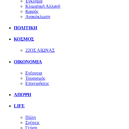
Έγκλημα
Κλιματική Αλλαγή
Καιρός
Ανακύκλωση
ΠΟΛΙΤΙΚΗ
ΚΟΣΜΟΣ
22ΟΣ ΑΙΩΝΑΣ
ΟΙΚΟΝΟΜΙΑ
Ενέργεια
Τουρισμός
Επιχειρήσεις
ΑΠΟΨΗ
LIFE
Πόλη
Σχέσεις
Γεύση