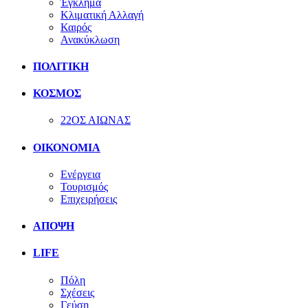
Έγκλημα
Κλιματική Αλλαγή
Καιρός
Ανακύκλωση
ΠΟΛΙΤΙΚΗ
ΚΟΣΜΟΣ
22ΟΣ ΑΙΩΝΑΣ
ΟΙΚΟΝΟΜΙΑ
Ενέργεια
Τουρισμός
Επιχειρήσεις
ΑΠΟΨΗ
LIFE
Πόλη
Σχέσεις
Γεύση