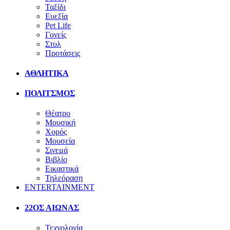
Ταξίδι
Ευεξία
Pet Life
Γονείς
Στυλ
Προτάσεις
ΑΘΛΗΤΙΚΑ
ΠΟΛΙΤΣΜΟΣ
Θέατρο
Μουσική
Χορός
Μουσεία
Σινεμά
Βιβλίο
Εικαστικά
Τηλεόραση
ENTERTAINMENT
22ΟΣ ΑΙΩΝΑΣ
Τεχνολογία