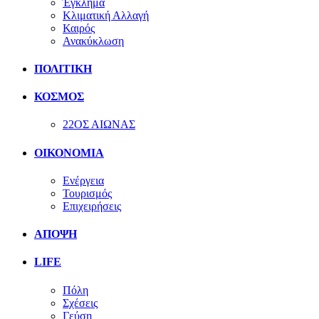
Έγκλημα
Κλιματική Αλλαγή
Καιρός
Ανακύκλωση
ΠΟΛΙΤΙΚΗ
ΚΟΣΜΟΣ
22ΟΣ ΑΙΩΝΑΣ
ΟΙΚΟΝΟΜΙΑ
Ενέργεια
Τουρισμός
Επιχειρήσεις
ΑΠΟΨΗ
LIFE
Πόλη
Σχέσεις
Γεύση