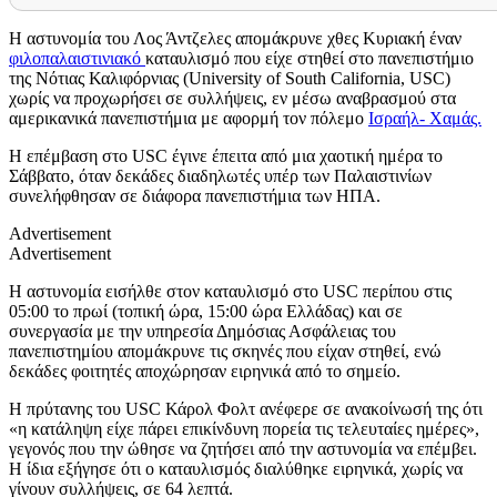
Η αστυνομία του Λος Άντζελες απομάκρυνε χθες Κυριακή έναν
φιλοπαλαιστινιακό
καταυλισμό που είχε στηθεί στο πανεπιστήμιο
της Νότιας Καλιφόρνιας (University of South California, USC)
χωρίς να προχωρήσει σε συλλήψεις, εν μέσω αναβρασμού στα
αμερικανικά πανεπιστήμια με αφορμή τον πόλεμο
Ισραήλ- Χαμάς.
Η επέμβαση στο USC έγινε έπειτα από μια χαοτική ημέρα το
Σάββατο, όταν δεκάδες διαδηλωτές υπέρ των Παλαιστινίων
συνελήφθησαν σε διάφορα πανεπιστήμια των ΗΠΑ.
Advertisement
Advertisement
Η αστυνομία εισήλθε στον καταυλισμό στο USC περίπου στις
05:00 το πρωί (τοπική ώρα, 15:00 ώρα Ελλάδας) και σε
συνεργασία με την υπηρεσία Δημόσιας Ασφάλειας του
πανεπιστημίου απομάκρυνε τις σκηνές που είχαν στηθεί, ενώ
δεκάδες φοιτητές αποχώρησαν ειρηνικά από το σημείο.
Η πρύτανης του USC Κάρολ Φολτ ανέφερε σε ανακοίνωσή της ότι
«η κατάληψη είχε πάρει επικίνδυνη πορεία τις τελευταίες ημέρες»,
γεγονός που την ώθησε να ζητήσει από την αστυνομία να επέμβει.
Η ίδια εξήγησε ότι ο καταυλισμός διαλύθηκε ειρηνικά, χωρίς να
γίνουν συλλήψεις, σε 64 λεπτά.