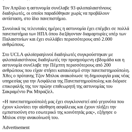
Τον Απρίλιο η αστυνομία συνέλαβε 93 φιλοπαλαιστίνιους
διαδηλωτές, οι οποίοι παραδόθηκαν χωρίς να προβάλουν
αντίσταση, στο ίδιο πανεπιστήμιο.
Συνολικά τις τελευταίες ημέρες η αστυνομία έχει επέμβει σε πολλά
πανεπιστήμια των ΗΠΑ όπου διεξάγονταν διαμαρτυρίες υπέρ των
Παλαιστινίων και έχει συλλάβει περισσότερους από 2.000
ανθρώπους.
Στο UCLA φιλοϊσραηλινοί διαδηλωτές συγκρούστηκαν με
φιλοπαλαιστίνιους διαδηλωτές την προηγούμενη εβδομάδα και η
αστυνομία συνέλαβε την Πέμπτη περισσότερους από 200
ανθρώπους που είχαν στήσει καταυλισμό στην πανεπιστημιούπολη.
Χθες ο πρύτανης Τζον Μπλοκ ανακοίνωσε τη δημιουργία μιας νέας
υπηρεσίας για την Ασφάλεια της Πανεπιστημιούπολης και διόρισε
επικεφαλής της τον πρώην επιθεωρητή της αστυνομίας του
Σακραμέντο Ρικ Μπραζίελ.
«Η πανεπιστημιούπολή μας έχει συγκλονιστεί από γεγονότα που
έχουν κλονίσει την αίσθηση ασφάλειας και έχουν πλήξει την
εμπιστοσύνη στο εσωτερικό της κοινότητάς μας», εξήγησε ο
Μπλοκ στην ανακοίνωσή του.
Advertisement