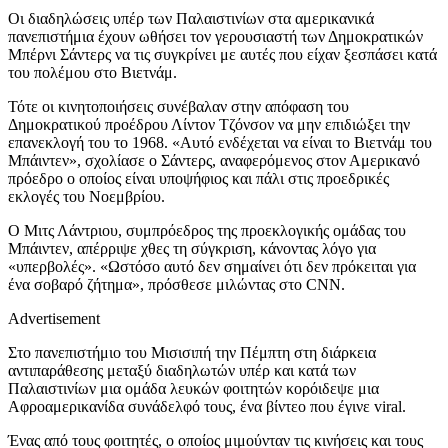
Οι διαδηλώσεις υπέρ των Παλαιστινίων στα αμερικανικά
πανεπιστήμια έχουν ωθήσει τον γερουσιαστή των Δημοκρατικών
Μπέρνι Σάντερς να τις συγκρίνει με αυτές που είχαν ξεσπάσει κατά
του πολέμου στο Βιετνάμ.
Τότε οι κινητοποιήσεις συνέβαλαν στην απόφαση του
Δημοκρατικού προέδρου Λίντον Τζόνσον να μην επιδιώξει την
επανεκλογή του το 1968. «Αυτό ενδέχεται να είναι το Βιετνάμ του
Μπάιντεν», σχολίασε ο Σάντερς, αναφερόμενος στον Αμερικανό
πρόεδρο ο οποίος είναι υποψήφιος και πάλι στις προεδρικές
εκλογές του Νοεμβρίου.
Ο Μιτς Λάντριου, συμπρόεδρος της προεκλογικής ομάδας του
Μπάιντεν, απέρριψε χθες τη σύγκριση, κάνοντας λόγο για
«υπερβολές». «Ωστόσο αυτό δεν σημαίνει ότι δεν πρόκειται για
ένα σοβαρό ζήτημα», πρόσθεσε μιλώντας στο CNN.
Advertisement
Στο πανεπιστήμιο του Μισισιπή την Πέμπτη στη διάρκεια
αντιπαράθεσης μεταξύ διαδηλωτών υπέρ και κατά των
Παλαιστινίων μια ομάδα λευκών φοιτητών κορόιδεψε μια
Αφροαμερικανίδα συνάδελφό τους, ένα βίντεο που έγινε viral.
Ένας από τους φοιτητές, ο οποίος μιμούνταν τις κινήσεις και τους