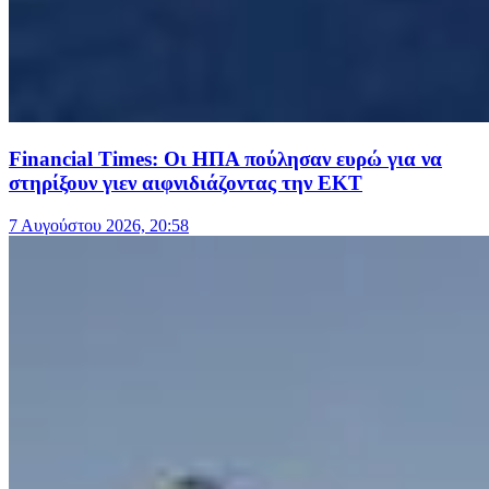
Financial Times: Οι ΗΠΑ πούλησαν ευρώ για να
στηρίξουν γιεν αιφνιδιάζοντας την ΕΚΤ
7 Αυγούστου 2026, 20:58