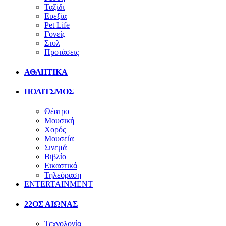
Ταξίδι
Ευεξία
Pet Life
Γονείς
Στυλ
Προτάσεις
ΑΘΛΗΤΙΚΑ
ΠΟΛΙΤΣΜΟΣ
Θέατρο
Μουσική
Χορός
Μουσεία
Σινεμά
Βιβλίο
Εικαστικά
Τηλεόραση
ENTERTAINMENT
22ΟΣ ΑΙΩΝΑΣ
Τεχνολογία