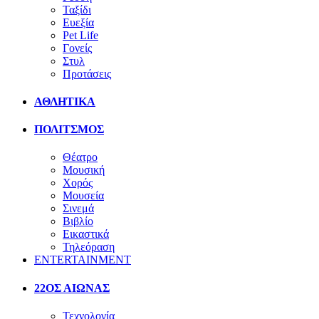
Ταξίδι
Ευεξία
Pet Life
Γονείς
Στυλ
Προτάσεις
ΑΘΛΗΤΙΚΑ
ΠΟΛΙΤΣΜΟΣ
Θέατρο
Μουσική
Χορός
Μουσεία
Σινεμά
Βιβλίο
Εικαστικά
Τηλεόραση
ENTERTAINMENT
22ΟΣ ΑΙΩΝΑΣ
Τεχνολογία