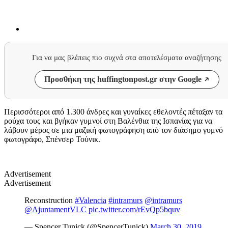
Για να μας βλέπεις πιο συχνά στα αποτελέσματα αναζήτησης
Προσθήκη της huffingtonpost.gr στην Google
Περισσότεροι από 1.300 άνδρες και γυναίκες εθελοντές πέταξαν τα
ρούχα τους και βγήκαν γυμνοί στη Βαλένθια της Ισπανίας για να
λάβουν μέρος σε μια μαζική φωτογράφηση από τον διάσημο γυμνό
φωτογράφο, Σπένσερ Τούνικ.
Advertisement
Advertisement
Reconstruction
#Valencia
#intramurs
@intramurs
@AjuntamentVLC
pic.twitter.com/rEvQp5bquv
— Spencer Tunick (@SpencerTunick)
March 30, 2019