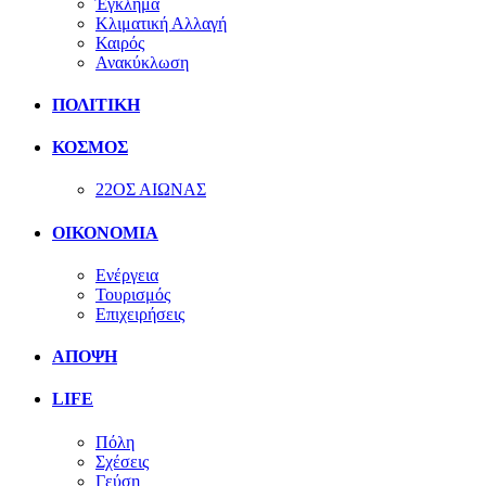
Έγκλημα
Κλιματική Αλλαγή
Καιρός
Ανακύκλωση
ΠΟΛΙΤΙΚΗ
ΚΟΣΜΟΣ
22ΟΣ ΑΙΩΝΑΣ
ΟΙΚΟΝΟΜΙΑ
Ενέργεια
Τουρισμός
Επιχειρήσεις
ΑΠΟΨΗ
LIFE
Πόλη
Σχέσεις
Γεύση