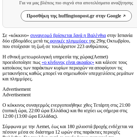
Για να μας βλέπεις πιο συχνά στα αποτελέσματα αναζήτησης
Προσθήκη της huffingtonpost.gr στην Google
Σε «κόκκινο»
συναγερμό βρίσκεται ξανά η Βαλένθια
στην Ισπανία
δύο εβδομάδες μετά τις
φονικές πλημμύρες τ
ης 29ης Οκτωβρίου,
που στοίχισαν τη ζωή σε τουλάχιστον 223 ανθρώπους.
Η εθνική μετεωρολογική υπηρεσία της χώρας(Αemet)
προειδοποίησε πως
«ο κίνδυνος είναι ακραίος»
και κάλεσε τους
κατοίκους των παράκτιων κυρίων περιοχών να αποφύγουν τις
μετακινήσεις καθώς μπορεί να σημειωθούν υπερχειλίσεις ρεμάτων
και πλημμύρες.
Advertisement
Advertisement
Ο κόκκινος συναγερμός ενεργοποιήθηκε χθες Τετάρτη στις 21:00
(τοπική ώρα, 22:00 ώρα Ελλάδας) και θα ισχύει ως σήμερα στις
12:00 (13:00 ώρα Ελλάδας).
Σύμφωνα με την Aemet, έως και 180 χιλιοστά βροχής ενδέχεται να
πέσουν μέσα σε διάστημα 12 ωρών στις παράκτιες περιοχές