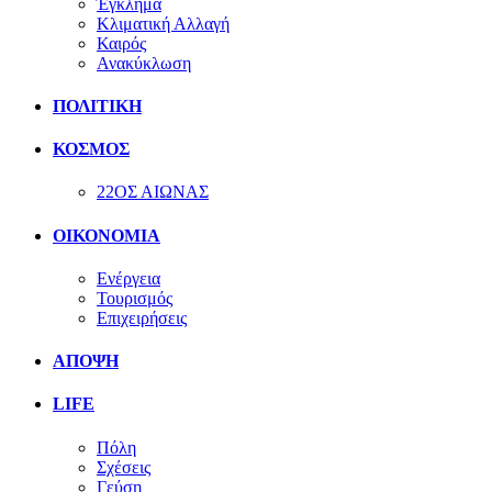
Έγκλημα
Κλιματική Αλλαγή
Καιρός
Ανακύκλωση
ΠΟΛΙΤΙΚΗ
ΚΟΣΜΟΣ
22ΟΣ ΑΙΩΝΑΣ
ΟΙΚΟΝΟΜΙΑ
Ενέργεια
Τουρισμός
Επιχειρήσεις
ΑΠΟΨΗ
LIFE
Πόλη
Σχέσεις
Γεύση