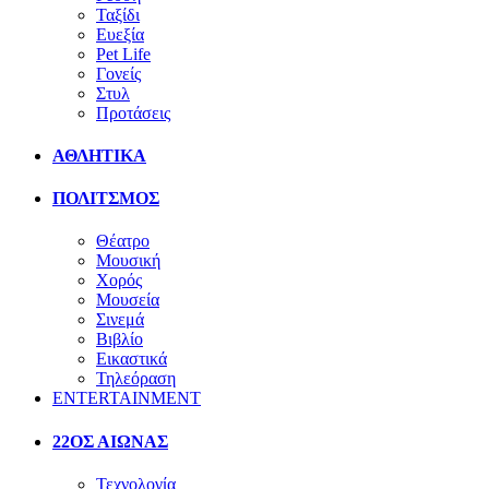
Ταξίδι
Ευεξία
Pet Life
Γονείς
Στυλ
Προτάσεις
ΑΘΛΗΤΙΚΑ
ΠΟΛΙΤΣΜΟΣ
Θέατρο
Μουσική
Χορός
Μουσεία
Σινεμά
Βιβλίο
Εικαστικά
Τηλεόραση
ENTERTAINMENT
22ΟΣ ΑΙΩΝΑΣ
Τεχνολογία