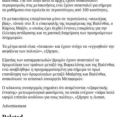
Βαλένθια. Για τον λόγο αυτό οι αρχές έχουν ανακοινώσει
περιορισμούς στις μετακινήσεις ενώ έχουν ανασταλεί για σήμερα
τα μαθήματα στα σχολεία σε περισσότερες από 100 κοινότητες.
Οι μετακινήσεις επιτρέπονται μόνο σε περιπτώσεις «ανωτέρας
βίας», τόνισε στο Χ ο επικεφαλής της περιφέρειας της Βαλένθια, ο
Κάρλος Μαζόν, ο οποίος έχει δεχθεί έντονες επικρίσεις για την
έλλειψη αντίδρασης και τη χαοτική διαχείριση των προηγούμενων
πλημμυρών.
Τα μέτρα αυτά είναι «έκτακτα» και έχουν στόχο να «εγγυηθούν την
ασφάλεια των πολιτών», εξήγησε.
Εξαιτίας των καταρρακτωδών βροχών έχουν ανασταλεί τα
δρομολόγια των τραίνων μεταξύ της Βαρκελόνης και της Βαλένθια,
ενώ αναβλήθηκε η προγραμματισμένη για σήμερα το πρωί
επανάληψη των δρομολογίων μεταξύ Μαδρίτης και Βαλένθια,
ανακοίνωσε το ισπανικό υπουργείο Μεταφορών.
Ο κόκκινος συναγερμός σημαίνει ότι αναμένονται «εξαιρετικής
έντασης» μετεωρολογικά φαινόμενα, τα οποία ενέχουν «πάρα πολύ
υψηλό επίπεδο κινδύνου για τους πολίτες», εξήγησε η Aemet.
Advertisement
Related…