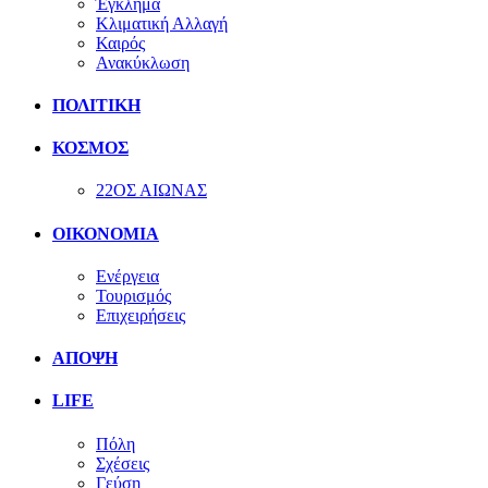
Έγκλημα
Κλιματική Αλλαγή
Καιρός
Ανακύκλωση
ΠΟΛΙΤΙΚΗ
ΚΟΣΜΟΣ
22ΟΣ ΑΙΩΝΑΣ
ΟΙΚΟΝΟΜΙΑ
Ενέργεια
Τουρισμός
Επιχειρήσεις
ΑΠΟΨΗ
LIFE
Πόλη
Σχέσεις
Γεύση