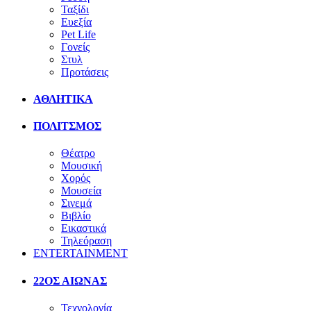
Ταξίδι
Ευεξία
Pet Life
Γονείς
Στυλ
Προτάσεις
ΑΘΛΗΤΙΚΑ
ΠΟΛΙΤΣΜΟΣ
Θέατρο
Μουσική
Χορός
Μουσεία
Σινεμά
Βιβλίο
Εικαστικά
Τηλεόραση
ENTERTAINMENT
22ΟΣ ΑΙΩΝΑΣ
Τεχνολογία