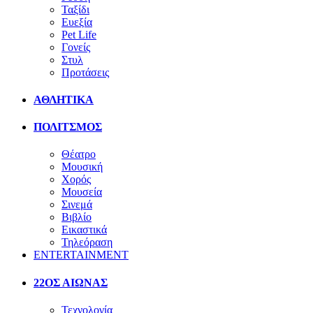
Ταξίδι
Ευεξία
Pet Life
Γονείς
Στυλ
Προτάσεις
ΑΘΛΗΤΙΚΑ
ΠΟΛΙΤΣΜΟΣ
Θέατρο
Μουσική
Χορός
Μουσεία
Σινεμά
Βιβλίο
Εικαστικά
Τηλεόραση
ENTERTAINMENT
22ΟΣ ΑΙΩΝΑΣ
Τεχνολογία