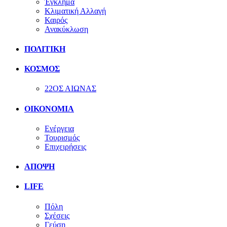
Έγκλημα
Κλιματική Αλλαγή
Καιρός
Ανακύκλωση
ΠΟΛΙΤΙΚΗ
ΚΟΣΜΟΣ
22ΟΣ ΑΙΩΝΑΣ
ΟΙΚΟΝΟΜΙΑ
Ενέργεια
Τουρισμός
Επιχειρήσεις
ΑΠΟΨΗ
LIFE
Πόλη
Σχέσεις
Γεύση