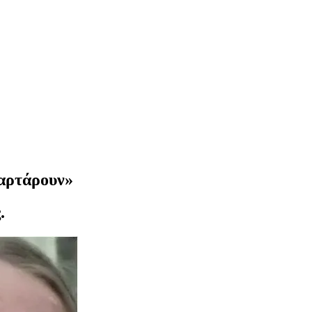
παρτάρουν»
.