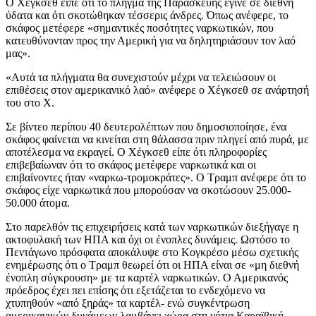
Ο Χέγκσεθ είπε ότι το πλήγμα της Παρασκευής έγινε σε διεθνή
ύδατα και ότι σκοτώθηκαν τέσσερις άνδρες. Όπως ανέφερε, το
σκάφος μετέφερε «σημαντικές ποσότητες ναρκωτικών, που
κατευθύνονταν προς την Αμερική για να δηλητηριάσουν τον λαό
μας».
«Αυτά τα πλήγματα θα συνεχιστούν μέχρι να τελειώσουν οι
επιθέσεις στον αμερικανικό λαό» ανέφερε ο Χέγκσεθ σε ανάρτησή
του στο Χ.
Σε βίντεο περίπου 40 δευτερολέπτων που δημοσιοποίησε, ένα
σκάφος φαίνεται να κινείται στη θάλασσα πριν πληγεί από πυρά, με
αποτέλεσμα να εκραγεί. Ο Χέγκσεθ είπε ότι πληροφορίες
επιβεβαίωναν ότι το σκάφος μετέφερε ναρκωτικά και οι
επιβαίνοντες ήταν «ναρκω-τρομοκράτες». Ο Τραμπ ανέφερε ότι το
σκάφος είχε ναρκωτικά που μπορούσαν να σκοτώσουν 25.000-
50.000 άτομα.
Στο παρελθόν τις επιχειρήσεις κατά των ναρκωτικών διεξήγαγε η
ακτοφυλακή των ΗΠΑ και όχι οι ένοπλες δυνάμεις. Ωστόσο το
Πεντάγωνο πρόσφατα αποκάλυψε στο Κογκρέσο μέσω σχετικής
ενημέρωσης ότι ο Τραμπ θεωρεί ότι οι ΗΠΑ είναι σε «μη διεθνή
ένοπλη σύγκρουση» με τα καρτέλ ναρκωτικών. Ο Αμερικανός
πρόεδρος έχει πει επίσης ότι εξετάζεται το ενδεχόμενο να
χτυπηθούν «από ξηράς» τα καρτέλ- ενώ συγκέντρωση
αμερικανικών δυνάμεων λαμβάνει χώρα στη νότια Καραϊβική.