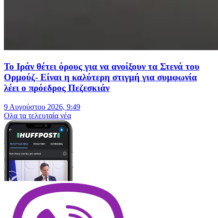
Το Ιράν θέτει όρους για να ανοίξουν τα Στενά του
Ορμούζ- Είναι η καλύτερη στιγμή για συμφωνία
λέει ο πρόεδρος Πεζεσκιάν
9 Αυγούστου 2026, 9:49
Oλα τα τελευταία νέα