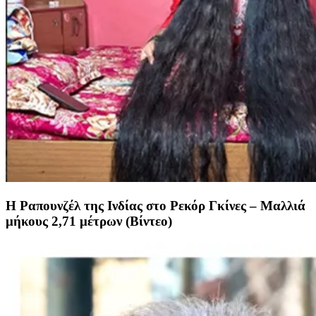
Η Ραπουνζέλ της Ινδίας στο Ρεκόρ Γκίνες – Μαλλιά
μήκους 2,71 μέτρων (Βίντεο)