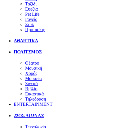
Ταξίδι
Ευεξία
Pet Life
Γονείς
Στυλ
Προτάσεις
ΑΘΛΗΤΙΚΑ
ΠΟΛΙΤΣΜΟΣ
Θέατρο
Μουσική
Χορός
Μουσεία
Σινεμά
Βιβλίο
Εικαστικά
Τηλεόραση
ENTERTAINMENT
22ΟΣ ΑΙΩΝΑΣ
Τεχνολογία