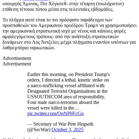
υπουργός Άμυνας, Πιτ Χέγκσεθ- στην τέταρτη (τουλάχιστον)
επίθεση τέτοιου τύπου μέσα στις τελευταίες εβδομάδες.
Το πλήγμα αυτό είναι το πιο πρόσφατο παράδειγμα των
προσπαθειών του Αμερικανού προέδρου Τραμπ να χρησιμοποιήσει
την αμερικανική στρατιωτική ισχύ με νέους και κάποιες φορές
αμφιλεγόμενους τρόπους- από την ανάπτυξη στρατιωτικών
δυνάμεων στο Λος Άντζελες μέχρι πλήγματα εναντίον υπόπτων για
λαθρεμπόριο ναρκωτικών.
Advertisement
Advertisement
Earlier this morning, on President Trump's
orders, I directed a lethal, kinetic strike on
a narco-trafficking vessel affiliated with
Designated Terrorist Organizations in the
USSOUTHCOM area of responsibility.
Four male narco-terrorists aboard the
vessel were killed in the…
pic.twitter.com/QpNPljFcGn
— Secretary of War Pete Hegseth
(@SecWar)
October 3, 2025