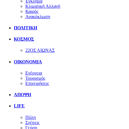
Έγκλημα
Κλιματική Αλλαγή
Καιρός
Ανακύκλωση
ΠΟΛΙΤΙΚΗ
ΚΟΣΜΟΣ
22ΟΣ ΑΙΩΝΑΣ
ΟΙΚΟΝΟΜΙΑ
Ενέργεια
Τουρισμός
Επιχειρήσεις
ΑΠΟΨΗ
LIFE
Πόλη
Σχέσεις
Γεύση