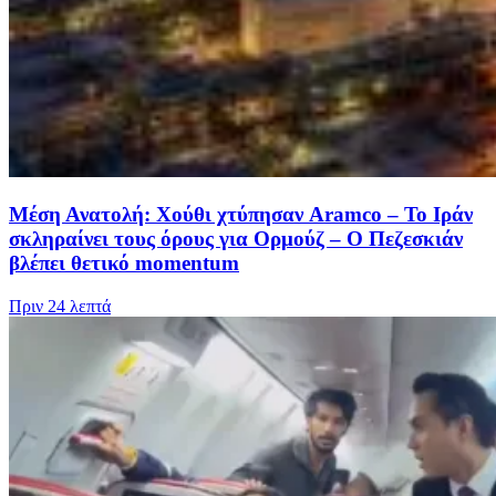
Μέση Ανατολή: Χούθι χτύπησαν Aramco – Το Ιράν
σκληραίνει τους όρους για Ορμούζ – Ο Πεζεσκιάν
βλέπει θετικό momentum
Πριν
24 λεπτά