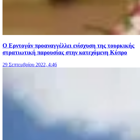
Ο Ερντογάν προαναγγέλλει ενίσχυση της τουρκικής
στρατιωτική παρουσίας στην κατεχόμενη Κύπρο
29 Σεπτεμβρίου 2022, 4:46