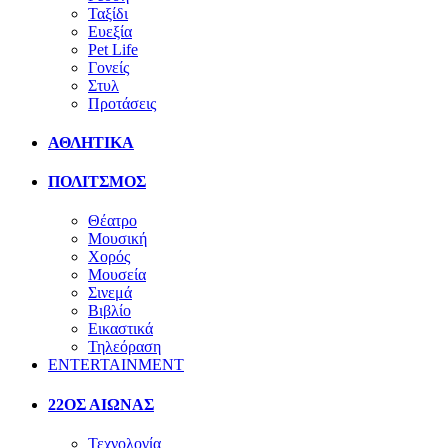
Ταξίδι
Ευεξία
Pet Life
Γονείς
Στυλ
Προτάσεις
ΑΘΛΗΤΙΚΑ
ΠΟΛΙΤΣΜΟΣ
Θέατρο
Μουσική
Χορός
Μουσεία
Σινεμά
Βιβλίο
Εικαστικά
Τηλεόραση
ENTERTAINMENT
22ΟΣ ΑΙΩΝΑΣ
Τεχνολογία