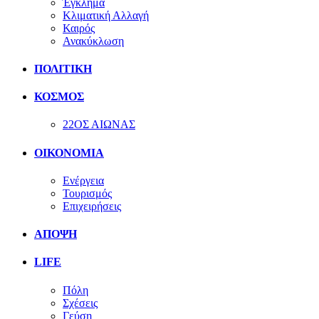
Έγκλημα
Κλιματική Αλλαγή
Καιρός
Ανακύκλωση
ΠΟΛΙΤΙΚΗ
ΚΟΣΜΟΣ
22ΟΣ ΑΙΩΝΑΣ
ΟΙΚΟΝΟΜΙΑ
Ενέργεια
Τουρισμός
Επιχειρήσεις
ΑΠΟΨΗ
LIFE
Πόλη
Σχέσεις
Γεύση