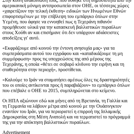
Στην κοινή ανακοίνωσή τους, που δόθηκε στη δημοσιότητα από την
αμερικανική μόνιμη αντιπροσωπεία στον ΟΗΕ, οι τέσσερις χώρες
«χαιρετίζουν την τελική έκθεση» ειδικών των Ηνωμένων Εθνών
επιφορτισμένων με την επίβλεψη του εμπάργκο όπλων στην
Υεμένη, που άφησε να εννοηθεί πως η Τεχεράνη πιθανόν
προμήθευσε υλικά για την κατασκευή βαλλιστικών πυραύλων
στους Χούθι αν και επισήμανε ότι δεν υπάρχουν αδιάσειστες
αποδείξεις γι′ αυτό.
«Εκφράζουμε από κοινού την έντονη ανησυχία μας» για τα
συμπεράσματα αυτού του εγγράφου και «καταδικάζουμε τη μη
συμμόρφωση» προς τις υποχρεώσεις της από μέρους της
Τεχεράνης, η οποία «θέτει σε σοβαρό κίνδυνο την ειρήνη και τη
σταθερότητα στην περιοχή», προστίθεται.
«Καλούμε το Ιράν να σταματήσει αμέσως όλες τις δραστηριότητές
του οι οποίες αντίκεινται προς ή παραβιάζουν» το εμπάργκο όπλων
που επέβαλε ο ΟΗΕ το 2015, συμπληρώνεται στο κείμενο.
Οι ΗΠΑ αξιώνουν εδώ και μήνες από τη Βρετανία, τη Γαλλία και
τη Γερμανία να λάβουν μέτρα από κοινού με την Ουάσινγκτον
εναντίον του Ιράν, για να περιοριστεί η επιρροή της Ισλαμικής
Δημοκρατίας στη Μέση Ανατολή και να τερματιστεί το πρόγραμμά
της για την απόκτηση βαλλιστικών πυραύλων.
Advertisement