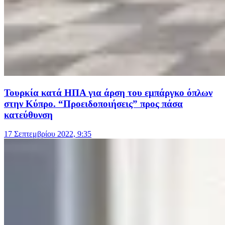
Τουρκία κατά ΗΠΑ για άρση του εμπάργκο όπλων
στην Κύπρο. “Προειδοποιήσεις” προς πάσα
κατεύθυνση
17 Σεπτεμβρίου 2022, 9:35