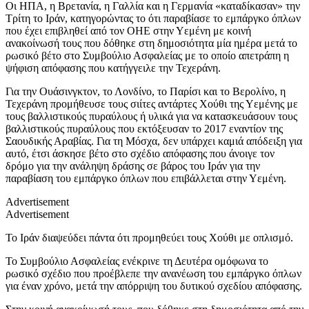
Οι ΗΠΑ, η Βρετανία, η Γαλλία και η Γερμανία «καταδίκασαν» την
Τρίτη το Ιράν, κατηγορώντας το ότι παραβίασε το εμπάργκο όπλων
που έχει επιβληθεί από τον ΟΗΕ στην Υεμένη με κοινή
ανακοίνωσή τους που δόθηκε στη δημοσιότητα μία ημέρα μετά το
ρωσικό βέτο στο Συμβούλιο Ασφαλείας με το οποίο απετράπη η
ψήφιση απόφασης που κατήγγειλε την Τεχεράνη.
Για την Ουάσινγκτον, το Λονδίνο, το Παρίσι και το Βερολίνο, η
Τεχεράνη προμήθευσε τους σιίτες αντάρτες Χούθι της Υεμένης με
τους βαλλιστικούς πυραύλους ή υλικά για να κατασκευάσουν τους
βαλλιστικούς πυραύλους που εκτόξευσαν το 2017 εναντίον της
Σαουδικής Αραβίας. Για τη Μόσχα, δεν υπάρχει καμιά απόδειξη για
αυτό, έτσι άσκησε βέτο στο σχέδιο απόφασης που άνοιγε τον
δρόμο για την ανάληψη δράσης σε βάρος του Ιράν για την
παραβίαση του εμπάργκο όπλων που επιβάλλεται στην Υεμένη.
Advertisement
Advertisement
Το Ιράν διαψεύδει πάντα ότι προμηθεύει τους Χούθι με οπλισμό.
Το Συμβούλιο Ασφαλείας ενέκρινε τη Δευτέρα ομόφωνα το
ρωσικό σχέδιο που προέβλεπε την ανανέωση του εμπάργκο όπλων
για έναν χρόνο, μετά την απόρριψη του δυτικού σχεδίου απόφασης.