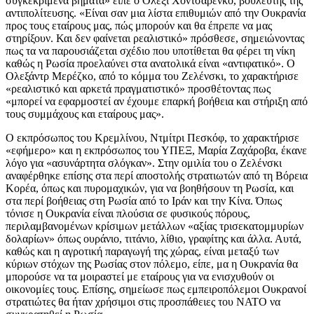
συγκεκριμένα βήματα» είπε ο Ολέξι Χοντσαρένκο, βουλευτής της
αντιπολίτευσης. «Είναι σαν μια λίστα επιθυμιών από την Ουκρανία
προς τους εταίρους μας, πώς μπορούν και θα έπρεπε να μας
στηρίξουν. Και δεν φαίνεται ρεαλιστικό» πρόσθεσε, σημειώνοντας
πως τα να παρουσιάζεται σχέδιο που υποτίθεται θα φέρει τη νίκη
καθώς η Ρωσία προελαύνει στα ανατολικά είναι «αντιφατικό». Ο
Ολεξάντρ Μερέζκο, από το κόμμα του Ζελένσκι, το χαρακτήρισε
«ρεαλιστικό και αρκετά πραγματιστικό» προσθέτοντας πως
«μπορεί να εφαρμοστεί αν έχουμε επαρκή βοήθεια και στήριξη από
τους συμμάχους και εταίρους μας».
Ο εκπρόσωπος του Κρεμλίνου, Ντμίτρι Πεσκόφ, το χαρακτήρισε
«εφήμερο» και η εκπρόσωπος του ΥΠΕΞ, Μαρία Ζαχάροβα, έκανε
λόγο για «ασυνάρτητα σλόγκαν». Στην ομιλία του ο Ζελένσκι
αναφέρθηκε επίσης στα περί αποστολής στρατιωτών από τη Βόρεια
Κορέα, όπως και πυρομαχικών, για να βοηθήσουν τη Ρωσία, και
στα περί βοήθειας στη Ρωσία από το Ιράν και την Κίνα. Όπως
τόνισε η Ουκρανία είναι πλούσια σε φυσικούς πόρους,
περιλαμβανομένων κρίσιμων μετάλλων «αξίας τρισεκατομμυρίων
δολαρίων» όπως ουράνιο, τιτάνιο, λίθιο, γραφίτης και άλλα. Αυτά,
καθώς και η αγροτική παραγωγή της χώρας, είναι μεταξύ των
κύριων στόχων της Ρωσίας στον πόλεμο, είπε, μα η Ουκρανία θα
μπορούσε να τα μοιραστεί με εταίρους για να ενισχυθούν οι
οικονομίες τους. Επίσης, σημείωσε πως εμπειροπόλεμοι Ουκρανοί
στρατιώτες θα ήταν χρήσιμοι στις προσπάθειες του ΝΑΤΟ να