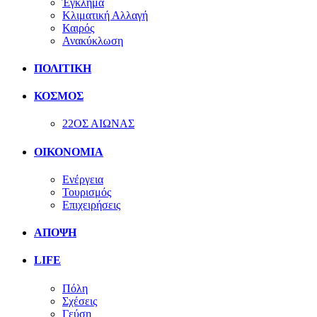
Έγκλημα
Κλιματική Αλλαγή
Καιρός
Ανακύκλωση
ΠΟΛΙΤΙΚΗ
ΚΟΣΜΟΣ
22ΟΣ ΑΙΩΝΑΣ
ΟΙΚΟΝΟΜΙΑ
Ενέργεια
Τουρισμός
Επιχειρήσεις
ΑΠΟΨΗ
LIFE
Πόλη
Σχέσεις
Γεύση