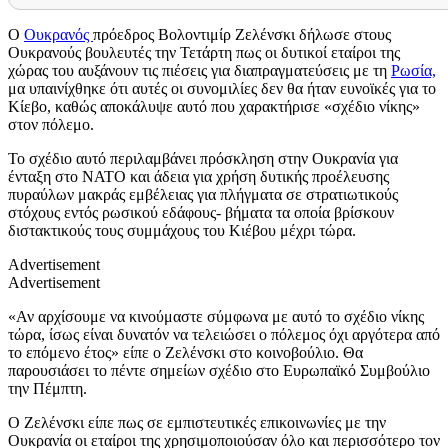
Ο
Ουκρανός
πρόεδρος Βολοντιμίρ Ζελένσκι δήλωσε στους
Ουκρανούς βουλευτές την Τετάρτη πως οι δυτικοί εταίροι της
χώρας του αυξάνουν τις πιέσεις για διαπραγματεύσεις με τη
Ρωσία,
μα υπαινίχθηκε ότι αυτές οι συνομιλίες δεν θα ήταν ευνοϊκές για το
Κίεβο, καθώς αποκάλυψε αυτό που χαρακτήρισε «σχέδιο νίκης»
στον πόλεμο.
Το σχέδιο αυτό περιλαμβάνει πρόσκληση στην Ουκρανία για
ένταξη στο ΝΑΤΟ και άδεια για χρήση δυτικής προέλευσης
πυραύλων μακράς εμβέλειας για πλήγματα σε στρατιωτικούς
στόχους εντός ρωσικού εδάφους- βήματα τα οποία βρίσκουν
διστακτικούς τους συμμάχους του Κιέβου μέχρι τώρα.
Advertisement
Advertisement
«Αν αρχίσουμε να κινούμαστε σύμφωνα με αυτό το σχέδιο νίκης
τώρα, ίσως είναι δυνατόν να τελειώσει ο πόλεμος όχι αργότερα από
το επόμενο έτος» είπε ο Ζελένσκι στο κοινοβούλιο. Θα
παρουσιάσει το πέντε σημείων σχέδιο στο Ευρωπαϊκό Συμβούλιο
την Πέμπτη.
Ο Ζελένσκι είπε πως σε εμπιστευτικές επικοινωνίες με την
Ουκρανία οι εταίροι της χρησιμοποιούσαν όλο και περισσότερο τον