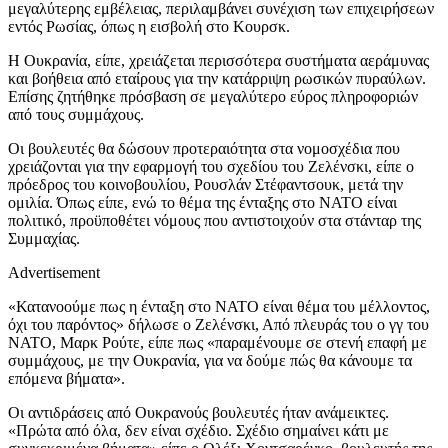
μεγαλύτερης εμβέλειας, περιλαμβάνει συνέχιση των επιχειρήσεων
εντός Ρωσίας, όπως η εισβολή στο Κουρσκ.
Η Ουκρανία, είπε, χρειάζεται περισσότερα συστήματα αεράμυνας
και βοήθεια από εταίρους για την κατάρριψη ρωσικών πυραύλων.
Επίσης ζητήθηκε πρόσβαση σε μεγαλύτερο εύρος πληροφοριών
από τους συμμάχους.
Οι βουλευτές θα δώσουν προτεραιότητα στα νομοσχέδια που
χρειάζονται για την εφαρμογή του σχεδίου του Ζελένσκι, είπε ο
πρόεδρος του κοινοβουλίου, Ρουσλάν Στέφαντσουκ, μετά την
ομιλία. Όπως είπε, ενώ το θέμα της ένταξης στο ΝΑΤΟ είναι
πολιτικό, προϋποθέτει νόμους που αντιστοιχούν στα στάνταρ της
Συμμαχίας.
Advertisement
«Κατανοούμε πως η ένταξη στο ΝΑΤΟ είναι θέμα του μέλλοντος,
όχι του παρόντος» δήλωσε ο Ζελένσκι, Από πλευράς του ο γγ του
ΝΑΤΟ, Μαρκ Ρούτε, είπε πως «παραμένουμε σε στενή επαφή με
συμμάχους, με την Ουκρανία, για να δούμε πώς θα κάνουμε τα
επόμενα βήματα».
Οι αντιδράσεις από Ουκρανούς βουλευτές ήταν ανάμεικτες.
«Πρώτα από όλα, δεν είναι σχέδιο. Σχέδιο σημαίνει κάτι με