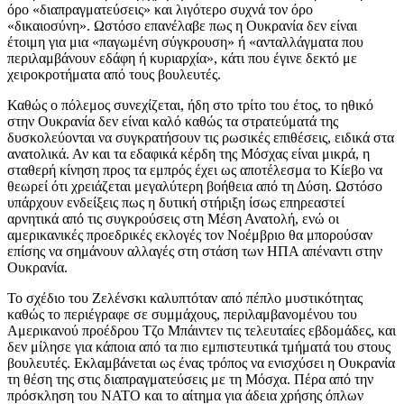
όρο «διαπραγματεύσεις» και λιγότερο συχνά τον όρο
«δικαιοσύνη». Ωστόσο επανέλαβε πως η Ουκρανία δεν είναι
έτοιμη για μια «παγωμένη σύγκρουση» ή «ανταλλάγματα που
περιλαμβάνουν εδάφη ή κυριαρχία», κάτι που έγινε δεκτό με
χειροκροτήματα από τους βουλευτές.
Καθώς ο πόλεμος συνεχίζεται, ήδη στο τρίτο του έτος, το ηθικό
στην Ουκρανία δεν είναι καλό καθώς τα στρατεύματά της
δυσκολεύονται να συγκρατήσουν τις ρωσικές επιθέσεις, ειδικά στα
ανατολικά. Αν και τα εδαφικά κέρδη της Μόσχας είναι μικρά, η
σταθερή κίνηση προς τα εμπρός έχει ως αποτέλεσμα το Κίεβο να
θεωρεί ότι χρειάζεται μεγαλύτερη βοήθεια από τη Δύση. Ωστόσο
υπάρχουν ενδείξεις πως η δυτική στήριξη ίσως επηρεαστεί
αρνητικά από τις συγκρούσεις στη Μέση Ανατολή, ενώ οι
αμερικανικές προεδρικές εκλογές τον Νοέμβριο θα μπορούσαν
επίσης να σημάνουν αλλαγές στη στάση των ΗΠΑ απέναντι στην
Ουκρανία.
Το σχέδιο του Ζελένσκι καλυπτόταν από πέπλο μυστικότητας
καθώς το περιέγραφε σε συμμάχους, περιλαμβανομένου του
Αμερικανού προέδρου Τζο Μπάιντεν τις τελευταίες εβδομάδες, και
δεν μίλησε για κάποια από τα πιο εμπιστευτικά τμήματά του στους
βουλευτές. Εκλαμβάνεται ως ένας τρόπος να ενισχύσει η Ουκρανία
τη θέση της στις διαπραγματεύσεις με τη Μόσχα. Πέρα από την
πρόσκληση του ΝΑΤΟ και το αίτημα για άδεια χρήσης όπλων