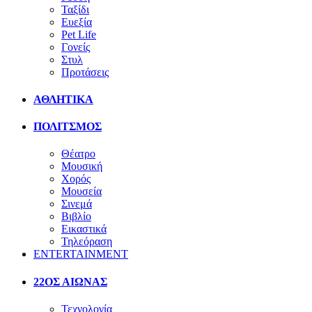
Ταξίδι
Ευεξία
Pet Life
Γονείς
Στυλ
Προτάσεις
ΑΘΛΗΤΙΚΑ
ΠΟΛΙΤΣΜΟΣ
Θέατρο
Μουσική
Χορός
Μουσεία
Σινεμά
Βιβλίο
Εικαστικά
Τηλεόραση
ENTERTAINMENT
22ΟΣ ΑΙΩΝΑΣ
Τεχνολογία