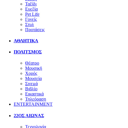
Ταξίδι
Ευεξία
Pet Life
Γονείς
Στυλ
Προτάσεις
ΑΘΛΗΤΙΚΑ
ΠΟΛΙΤΣΜΟΣ
Θέατρο
Μουσική
Χορός
Μουσεία
Σινεμά
Βιβλίο
Εικαστικά
Τηλεόραση
ENTERTAINMENT
22ΟΣ ΑΙΩΝΑΣ
Τεχνολογία