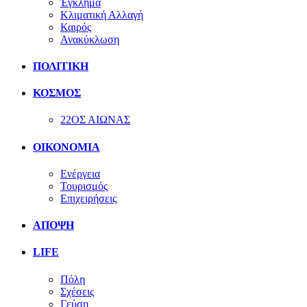
Έγκλημα
Κλιματική Αλλαγή
Καιρός
Ανακύκλωση
ΠΟΛΙΤΙΚΗ
ΚΟΣΜΟΣ
22ΟΣ ΑΙΩΝΑΣ
ΟΙΚΟΝΟΜΙΑ
Ενέργεια
Τουρισμός
Επιχειρήσεις
ΑΠΟΨΗ
LIFE
Πόλη
Σχέσεις
Γεύση