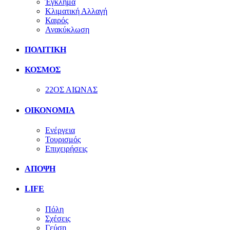
Έγκλημα
Κλιματική Αλλαγή
Καιρός
Ανακύκλωση
ΠΟΛΙΤΙΚΗ
ΚΟΣΜΟΣ
22ΟΣ ΑΙΩΝΑΣ
ΟΙΚΟΝΟΜΙΑ
Ενέργεια
Τουρισμός
Επιχειρήσεις
ΑΠΟΨΗ
LIFE
Πόλη
Σχέσεις
Γεύση