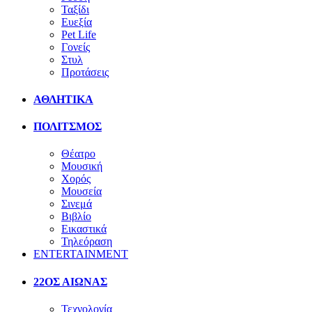
Ταξίδι
Ευεξία
Pet Life
Γονείς
Στυλ
Προτάσεις
ΑΘΛΗΤΙΚΑ
ΠΟΛΙΤΣΜΟΣ
Θέατρο
Μουσική
Χορός
Μουσεία
Σινεμά
Βιβλίο
Εικαστικά
Τηλεόραση
ENTERTAINMENT
22ΟΣ ΑΙΩΝΑΣ
Τεχνολογία