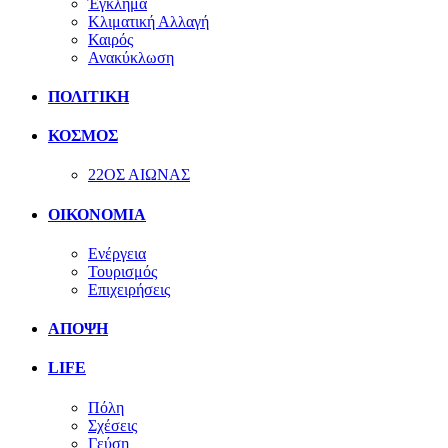
Έγκλημα
Κλιματική Αλλαγή
Καιρός
Ανακύκλωση
ΠΟΛΙΤΙΚΗ
ΚΟΣΜΟΣ
22ΟΣ ΑΙΩΝΑΣ
ΟΙΚΟΝΟΜΙΑ
Ενέργεια
Τουρισμός
Επιχειρήσεις
ΑΠΟΨΗ
LIFE
Πόλη
Σχέσεις
Γεύση