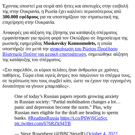
Έχοντας υποστεί μια σειρά από ήττες και αποτυχίες στην εισβολή
της στην Ουκρανία, η Ρωσία έχει καλέσει περισσότερους από
300.000 εφέδρους
για να υποστηρίξουν την στρατιωτική της
επιχείρηση στην Ουκρανία.
Αναφορές για αύξηση της ζήτησης για κατάψυξη σπέρματος
εμφανίστηκαν για πρώτη φορά τον Οκτώβριο σε δημοσίευμα της
ρωσικής εφημερίδας
Moskovsky Komsomolets,
η οποία
υποστήριξε ότι μετά την
ανακοίνωση του Ρώσου Προέδρου
Βλαντιμίρ Πούτιν για μερική επιστράτευση,
σημειώθηκε αύξηση
της κατάψυξης του σπέρματος.
«Στο παρελθόν, οι κύριοι πελάτες ήταν άνθρωποι με χρόνιες
παθήσεις. Τώρα είναι υγιείς άντρες που παγώνουν το σπέρμα τους,
σε περίπτωση που τους συμβεί κάτι, ώστε να έχουν την εγγυημένη
δυνατότητα να γίνουν μπαμπάδες».
One of today’s Russian papers reports growing anxiety
in Russian society: “Partial mobilisation changes a lot…
panic and depression become the norm.” Plus, why
Russian men eligible for the draft are heading to sperm
banks.
#ReadingRussia
https://t.co/P6WjSGqScc
pic.twitter.com/676RZk94TB
— Steve Rosenberg (@BBCSteveR)
October 4, 2022