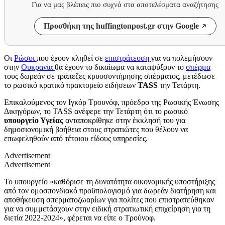
Για να μας βλέπεις πιο συχνά στα αποτελέσματα αναζήτησης
Προσθήκη της huffingtonpost.gr στην Google
Oι
Ρώσοι
που έχουν κληθεί σε
επιστράτευση
για να πολεμήσουν
στην
Ουκρανία
θα έχουν το δικαίωμα να καταψύξουν το
σπέρμα
τους δωρεάν σε τράπεζες κρυοσυντήρησης σπέρματος, μετέδωσε
το ρωσικό κρατικό πρακτορείο ειδήσεων
TASS
την Τετάρτη.
Επικαλούμενος τον Iγκόρ Tρουνόφ, πρόεδρο της Ρωσικής Ένωσης
Δικηγόρων, το TASS ανέφερε την Τετάρτη ότι το ρωσικό
υπουργείο Υγείας
ανταποκρίθηκε στην έκκλησή του για
δημοσιονομική βοήθεια στους στρατιώτες που θέλουν να
επωφεληθούν από τέτοιου είδους υπηρεσίες.
Advertisement
Advertisement
Το υπουργείο «καθόρισε τη δυνατότητα οικονομικής υποστήριξης
από τον ομοσπονδιακό προϋπολογισμό για δωρεάν διατήρηση και
αποθήκευση σπερματοζωαρίων για πολίτες που επιστρατεύθηκαν
για να συμμετάσχουν στην ειδική στρατιωτική επιχείρηση για τη
διετία 2022-2024», φέρεται να είπε ο Τρούνοφ.