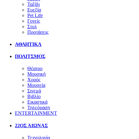
Ταξίδι
Ευεξία
Pet Life
Γονείς
Στυλ
Προτάσεις
ΑΘΛΗΤΙΚΑ
ΠΟΛΙΤΣΜΟΣ
Θέατρο
Μουσική
Χορός
Μουσεία
Σινεμά
Βιβλίο
Εικαστικά
Τηλεόραση
ENTERTAINMENT
22ΟΣ ΑΙΩΝΑΣ
Τεχνολογία