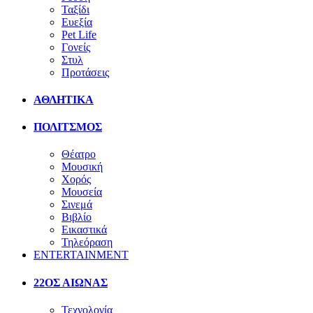
Ταξίδι
Ευεξία
Pet Life
Γονείς
Στυλ
Προτάσεις
ΑΘΛΗΤΙΚΑ
ΠΟΛΙΤΣΜΟΣ
Θέατρο
Μουσική
Χορός
Μουσεία
Σινεμά
Βιβλίο
Εικαστικά
Τηλεόραση
ENTERTAINMENT
22ΟΣ ΑΙΩΝΑΣ
Τεχνολογία