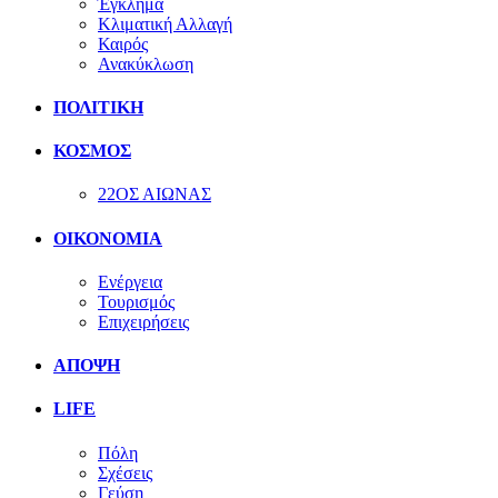
Έγκλημα
Κλιματική Αλλαγή
Καιρός
Ανακύκλωση
ΠΟΛΙΤΙΚΗ
ΚΟΣΜΟΣ
22ΟΣ ΑΙΩΝΑΣ
ΟΙΚΟΝΟΜΙΑ
Ενέργεια
Τουρισμός
Επιχειρήσεις
ΑΠΟΨΗ
LIFE
Πόλη
Σχέσεις
Γεύση