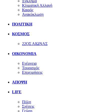
Έγκλημα
Κλιματική Αλλαγή
Καιρός
Ανακύκλωση
ΠΟΛΙΤΙΚΗ
ΚΟΣΜΟΣ
22ΟΣ ΑΙΩΝΑΣ
ΟΙΚΟΝΟΜΙΑ
Ενέργεια
Τουρισμός
Επιχειρήσεις
ΑΠΟΨΗ
LIFE
Πόλη
Σχέσεις
Γεύση