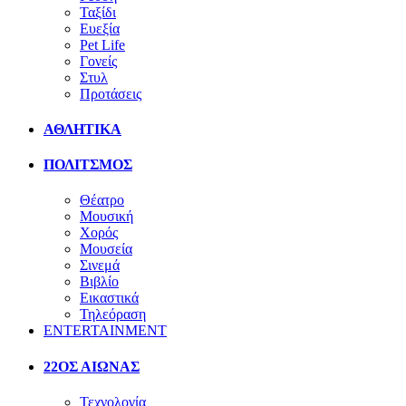
Ταξίδι
Ευεξία
Pet Life
Γονείς
Στυλ
Προτάσεις
ΑΘΛΗΤΙΚΑ
ΠΟΛΙΤΣΜΟΣ
Θέατρο
Μουσική
Χορός
Μουσεία
Σινεμά
Βιβλίο
Εικαστικά
Τηλεόραση
ENTERTAINMENT
22ΟΣ ΑΙΩΝΑΣ
Τεχνολογία