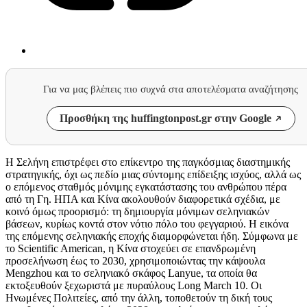
Για να μας βλέπεις πιο συχνά στα αποτελέσματα αναζήτησης
Προσθήκη της huffingtonpost.gr στην Google
Η Σελήνη επιστρέφει στο επίκεντρο της παγκόσμιας διαστημικής
στρατηγικής, όχι ως πεδίο μιας σύντομης επίδειξης ισχύος, αλλά ως
ο επόμενος σταθμός μόνιμης εγκατάστασης του ανθρώπου πέρα
από τη Γη. ΗΠΑ και Κίνα ακολουθούν διαφορετικά σχέδια, με
κοινό όμως προορισμό: τη δημιουργία μόνιμων σεληνιακών
βάσεων, κυρίως κοντά στον νότιο πόλο του φεγγαριού. Η εικόνα
της επόμενης σεληνιακής εποχής διαμορφώνεται ήδη. Σύμφωνα με
το Scientific American, η Κίνα στοχεύει σε επανδρωμένη
προσελήνωση έως το 2030, χρησιμοποιώντας την κάψουλα
Mengzhou και το σεληνιακό σκάφος Lanyue, τα οποία θα
εκτοξευθούν ξεχωριστά με πυραύλους Long March 10. Οι
Ηνωμένες Πολιτείες, από την άλλη, τοποθετούν τη δική τους