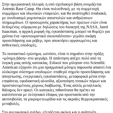
Στην αμερικανική πλευρά, η υπό σχεδιασμό βάση ονομάζεται
Artemis Base Camp. Θα είναι πολυεθνική, με τη συμμετοχή
συμμάχων και ιδιωτικών εταιρειών, και θα αναπτυχθεί σταδιακά,
με συνδυασμό ρομποτικών αποστολών και ανθρώπινων
πληρωμάτων. Ο προσωρινός χαρακτήρας των πρώτων ετών είναι
δεδομένος: σύμφωνα με δηλώσεις του διοικητή της NASA, Jared
Isaacman, η αρχική μορφή της εγκατάστασης μπορεί να θυμίζει για
χρόνια ένα «φουτουριστικό σκουπιδότοπο» γεμάτο σκάφη
προσεδάφισης και ρόβερ, πριν αποκτήσει οργανωμένες και
ανθεκτικές υποδομές.
Το ουσιαστικό ερώτημα, ωστόσο, είναι τι σημαίνει στην πράξη
«μόνιμη βάση» στο φεγγάρι. Η απάντηση απέχει πολύ από τη
λογική μιας απλής κατοικίας. Ειδικοί που μίλησαν στο Scientific
American εξηγούν ότι μια πραγματικά μόνιμη παρουσία απαιτεί ένα
ολόκληρο σύστημα υποδομών: σταθερό σημείο προσεδάφισης και
απογείωσης, ενεργειακές εγκαταστάσεις, μεταφορικά μέσα στην
επιφάνεια, εφοδιαστική αλυσίδα, αξιοποίηση τοπικών πόρων και
προστατευμένους χώρους διαβίωσης. Ένας απλός μεταλλικός
θάλαμος δεν αρκεί. Οι κατοικίες πιθανότατα θα πρέπει να
καλύπτονται με σεληνιακό έδαφος για προστασία από την
ακτινοβολία, τα μικρομετεωρίδια και τις ακραίες θερμοκρασιακές
μεταβολές.
Στο αμερικανικό σχέδιο, εξετάζεται ακόμη και η ανάπτυξη