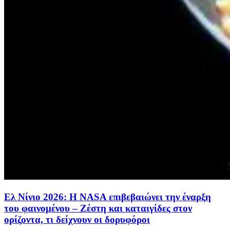
Ελ Νίνιο 2026: Η NASA επιβεβαιώνει την έναρξη
του φαινομένου – Ζέστη και καταιγίδες στον
ορίζοντα, τι δείχνουν οι δορυφόροι