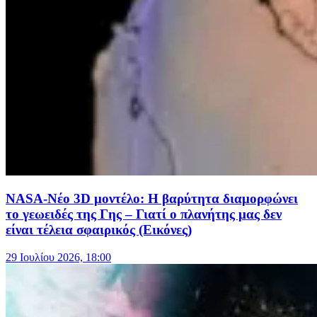
NASA-Νέο 3D μοντέλο: Η βαρύτητα διαμορφώνει
το γεωειδές της Γης – Γιατί ο πλανήτης μας δεν
είναι τέλεια σφαιρικός (Εικόνες)
29 Ιουλίου 2026, 18:00