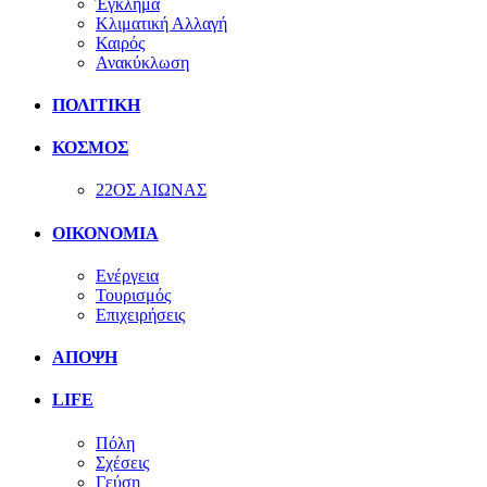
Έγκλημα
Κλιματική Αλλαγή
Καιρός
Ανακύκλωση
ΠΟΛΙΤΙΚΗ
ΚΟΣΜΟΣ
22ΟΣ ΑΙΩΝΑΣ
ΟΙΚΟΝΟΜΙΑ
Ενέργεια
Τουρισμός
Επιχειρήσεις
ΑΠΟΨΗ
LIFE
Πόλη
Σχέσεις
Γεύση