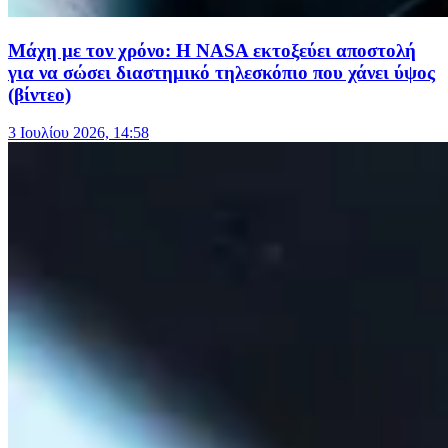
Μάχη με τον χρόνο: Η NASA εκτοξεύει αποστολή
για να σώσει διαστημικό τηλεσκόπιο που χάνει ύψος
(βίντεο)
3 Ιουλίου 2026, 14:58