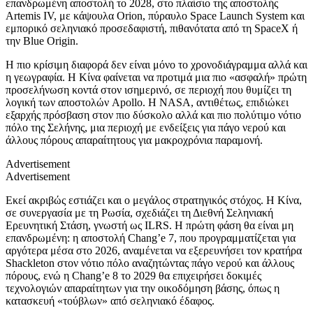
επανδρωμένη αποστολή το 2028, στο πλαίσιο της αποστολής
Artemis IV, με κάψουλα Orion, πύραυλο Space Launch System και
εμπορικό σεληνιακό προσεδαφιστή, πιθανότατα από τη SpaceX ή
την Blue Origin.
Η πιο κρίσιμη διαφορά δεν είναι μόνο το χρονοδιάγραμμα αλλά και
η γεωγραφία. Η Κίνα φαίνεται να προτιμά μια πιο «ασφαλή» πρώτη
προσελήνωση κοντά στον ισημερινό, σε περιοχή που θυμίζει τη
λογική των αποστολών Apollo. Η NASA, αντιθέτως, επιδιώκει
εξαρχής πρόσβαση στον πιο δύσκολο αλλά και πιο πολύτιμο νότιο
πόλο της Σελήνης, μια περιοχή με ενδείξεις για πάγο νερού και
άλλους πόρους απαραίτητους για μακροχρόνια παραμονή.
Advertisement
Advertisement
Εκεί ακριβώς εστιάζει και ο μεγάλος στρατηγικός στόχος. Η Κίνα,
σε συνεργασία με τη Ρωσία, σχεδιάζει τη Διεθνή Σεληνιακή
Ερευνητική Στάση, γνωστή ως ILRS. Η πρώτη φάση θα είναι μη
επανδρωμένη: η αποστολή Chang’e 7, που προγραμματίζεται για
αργότερα μέσα στο 2026, αναμένεται να εξερευνήσει τον κρατήρα
Shackleton στον νότιο πόλο αναζητώντας πάγο νερού και άλλους
πόρους, ενώ η Chang’e 8 το 2029 θα επιχειρήσει δοκιμές
τεχνολογιών απαραίτητων για την οικοδόμηση βάσης, όπως η
κατασκευή «τούβλων» από σεληνιακό έδαφος.