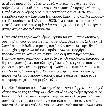
αντιδραστήρα σχάσης έως το 2030, στοιχείο που δείχνει πόσο
σοβαρά αντιμετωπίζεται η ανάγκη για σταθερή παροχή ενέργειας.
Παράλληλα, ο νόμος NASA Authorization Act of 2026, που
εγκρίθηκε από την Επιτροπή Εμπορίου, Επιστήμης και Μεταφορών
της Γερουσίας στις 4 Μαρτίου 2026, δίνει σαφέστερη πολιτική
κατεύθυνση, καλώντας τη NASA να προχωρήσει στη δημιουργία
βάσης στη σεληνιακή επιφάνεια.
Πίσω από την τεχνολογία, όμως, βρίσκεται και μια πιο δύσκολη
συζήτηση: ποιος θα ελέγχει τα πιο χρήσιμα σημεία της Σελήνης; Η
Συνθήκη του Εξωδιαστήματος του 1967 απαγορεύει την εθνική
κυριαρχία ή την ιδιωτική ιδιοκτησία πάνω στο φεγγάρι,
προωθώντας τη λογική ότι ανήκει «σε όλη την ανθρωπότητα».
Παρ’ όλα αυτά, υπάρχουν γκρίζες ζώνες. Οι αποστολές μπορούν να
δημιουργούν «ζώνες ασφαλείας» γύρω από τις εγκαταστάσεις τους
για να αποτρέπουν παρεμβολές ή κινδύνους. Τυπικά δεν πρόκειται
για εδαφικές διεκδικήσεις. Στην πράξη, όμως, αυτές οι ζώνες
μπορεί να λειτουργήσουν αποκλειστικά, ειδικά σε περιοχές με
περιορισμένο χώρο και μεγάλη αξία.
Και εδώ βρίσκεται ο πυρήνας της νέας σεληνιακής γεωπολιτικής. Ο
νότιος πόλος της Σελήνης δεν είναι απλώς ένας ακόμη προορισμός.
Είναι μια σκληρή, απομονωμένη περιοχή όπου λίγα μόνο σημεία
συνδυάζουν επίπεδο έδαφος για ασφαλή προσεδάφιση, σχεδόν
συνεχή ηλιακή ακτινοβολία για ενέργεια, εγγύτητα σε παγωμένους