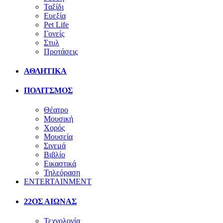
Ταξίδι
Ευεξία
Pet Life
Γονείς
Στυλ
Προτάσεις
ΑΘΛΗΤΙΚΑ
ΠΟΛΙΤΣΜΟΣ
Θέατρο
Μουσική
Χορός
Μουσεία
Σινεμά
Βιβλίο
Εικαστικά
Τηλεόραση
ENTERTAINMENT
22ΟΣ ΑΙΩΝΑΣ
Τεχνολογία