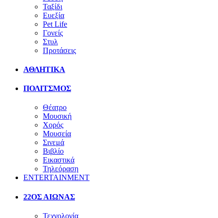
Ταξίδι
Ευεξία
Pet Life
Γονείς
Στυλ
Προτάσεις
ΑΘΛΗΤΙΚΑ
ΠΟΛΙΤΣΜΟΣ
Θέατρο
Μουσική
Χορός
Μουσεία
Σινεμά
Βιβλίο
Εικαστικά
Τηλεόραση
ENTERTAINMENT
22ΟΣ ΑΙΩΝΑΣ
Τεχνολογία