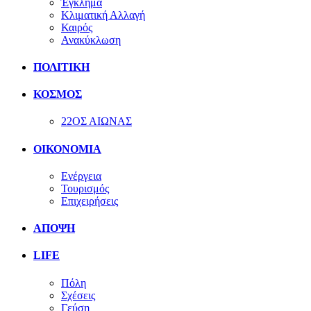
Έγκλημα
Κλιματική Αλλαγή
Καιρός
Ανακύκλωση
ΠΟΛΙΤΙΚΗ
ΚΟΣΜΟΣ
22ΟΣ ΑΙΩΝΑΣ
ΟΙΚΟΝΟΜΙΑ
Ενέργεια
Τουρισμός
Επιχειρήσεις
ΑΠΟΨΗ
LIFE
Πόλη
Σχέσεις
Γεύση