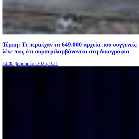
Τέμπη: Τι περιείχαν τα 649.000 αρχεία που συγγενείς
λένε πως ότι συμπεριλαμβάνονται στη δικογραφία
14 Φεβρουαρίου 2025, 9:21