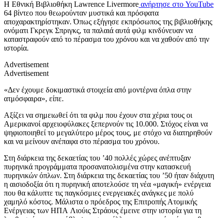
Η Εθνική Βιβλιοθήκη Lawrence Livermore
ανήρτησε στο YouTube
64 βίντεο που θεωρούνταν μυστικά και πρόσφατα
αποχαρακτηρίστηκαν. Όπως εξήγησε εκπρόσωπος της βιβλιοθήκης
ονόματι Γκρεγκ Σπριγκς, τα παλαιά αυτά φιλμ κινδύνευαν να
καταστραφούν από το πέρασμα του χρόνου και να χαθούν από την
ιστορία.
Advertisement
Advertisement
«Δεν έχουμε δοκιμαστικά στοιχεία από μοντέρνα όπλα στην
ατμόσφαιρα», είπε.
Αξίζει να σημειωθεί ότι τα φιλμ που έχουν στα χέρια τους οι
Αμερικανοί αρχειοφύλακες ξεπερνούν τις 10.000. Στόχος είναι να
ψηφιοποιηθεί το μεγαλύτερο μέρος τους, με στόχο να διατηρηθούν
και να μείνουν ανέπαφα στο πέρασμα του χρόνου.
Στη διάρκεια της δεκαετίας του ’40 πολλές χώρες ανέπτυξαν
πυρηνικά προγράμματα προσανατολισμένα στην κατασκευή
πυρηνικών όπλων. Στη διάρκεια της δεκαετίας του ’50 ήταν διάχυτη
η αισιοδοξία ότι η πυρηνική αποτελούσε τη νέα «μαγική» ενέργεια
που θα κάλυπτε τις παγκόσμιες ενεργειακές ανάγκες με πολύ
χαμηλό κόστος. Μάλιστα ο πρόεδρος της Επιτροπής Ατομικής
Ενέργειας των ΗΠΑ Λιούις Στράους έμεινε στην ιστορία για τη