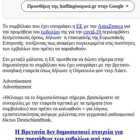
Προσθήκη της huffingtonpost.gr στην Google
Το συμβόλαιο που έχει υπογράψει η
ΕΕ
με την
AstraZeneca
για
την προμήθεια του
εμβολίου
της για την
covid-19
περιλαμβάνει
δεσμευτικούς όρους, δήλωσε η επικεφαλής της Ευρωπαϊκής
Επιτροπής τονίζοντας πως αναφέρει συγκεκριμένα στις ποσότητες
των εμβολίων που πρέπει να παραδοθούν.
Στο μεταξύ μάλιστα, η ΕΕ προτίθεται να δώσει σήμερα στην
δημοσιότητα το συμβόλαιο που έχει υπογράψει με την βρετανο-
σουηδική εταιρεία όπως δήλωσε η Ούρσουλα φον ντερ Λάιεν.
Advertisement
Advertisement
«Θέλουμε να το δημοσιεύσουμε σήμερα, βρισκόμαστε σε
συνομιλίες με την εταιρεία σχετικά με τα τμήματα (του
συμβολαίου) που πρέπει να καλυφθούν » για λόγους
εμπιστευτικότητας ανέφερε μιλώντας στο γερμανικό ραδιοφωνικό
δίκτυο Deutschlandfunk.
Η Βρετανία δεν δημοσιοποιεί στοιχεία για
την προμήθεια των εμβολίων από την