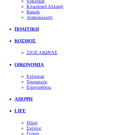
Έγκλημα
Κλιματική Αλλαγή
Καιρός
Ανακύκλωση
ΠΟΛΙΤΙΚΗ
ΚΟΣΜΟΣ
22ΟΣ ΑΙΩΝΑΣ
ΟΙΚΟΝΟΜΙΑ
Ενέργεια
Τουρισμός
Επιχειρήσεις
ΑΠΟΨΗ
LIFE
Πόλη
Σχέσεις
Γεύση