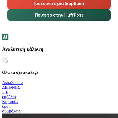
Προτείνετε μια διόρθωση
Πείτε το στην HuffPost
Αναλυτική κάλυψη
Όλα τα σχετικά tags
AstraZeneca
ΔΙΕΘΝΕΣ
Ε.Ε.
εμβόλιο
Κομισιόν
όροι
συμβόλαιο