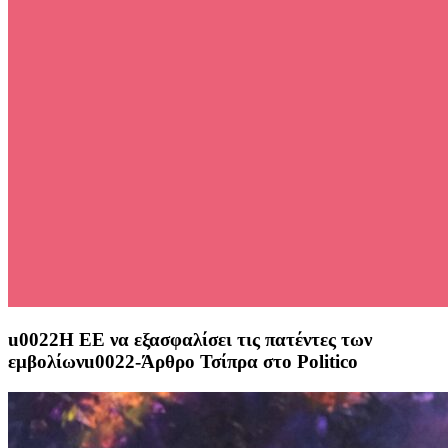
u0022Η ΕΕ να εξασφαλίσει τις πατέντες των
εμβολίωνu0022-Άρθρο Τσίπρα στο Politico