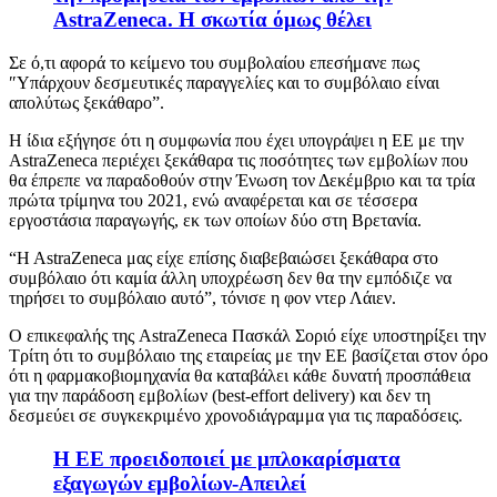
AstraZeneca. Η σκωτία όμως θέλει
Σε ό,τι αφορά το κείμενο του συμβολαίου επεσήμανε πως
″Υπάρχουν δεσμευτικές παραγγελίες και το συμβόλαιο είναι
απολύτως ξεκάθαρο”.
Η ίδια εξήγησε ότι η συμφωνία που έχει υπογράψει η ΕΕ με την
AstraZeneca περιέχει ξεκάθαρα τις ποσότητες των εμβολίων που
θα έπρεπε να παραδοθούν στην Ένωση τον Δεκέμβριο και τα τρία
πρώτα τρίμηνα του 2021, ενώ αναφέρεται και σε τέσσερα
εργοστάσια παραγωγής, εκ των οποίων δύο στη Βρετανία.
“H AstraZeneca μας είχε επίσης διαβεβαιώσει ξεκάθαρα στο
συμβόλαιο ότι καμία άλλη υποχρέωση δεν θα την εμπόδιζε να
τηρήσει το συμβόλαιο αυτό”, τόνισε η φον ντερ Λάιεν.
Ο επικεφαλής της AstraZeneca Πασκάλ Σοριό είχε υποστηρίξει την
Τρίτη ότι το συμβόλαιο της εταιρείας με την ΕΕ βασίζεται στον όρο
ότι η φαρμακοβιομηχανία θα καταβάλει κάθε δυνατή προσπάθεια
για την παράδοση εμβολίων (best-effort delivery) και δεν τη
δεσμεύει σε συγκεκριμένο χρονοδιάγραμμα για τις παραδόσεις.
Η ΕΕ προειδοποιεί με μπλοκαρίσματα
εξαγωγών εμβολίων-Aπειλεί