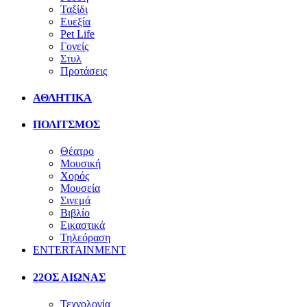
Ταξίδι
Ευεξία
Pet Life
Γονείς
Στυλ
Προτάσεις
ΑΘΛΗΤΙΚΑ
ΠΟΛΙΤΣΜΟΣ
Θέατρο
Μουσική
Χορός
Μουσεία
Σινεμά
Βιβλίο
Εικαστικά
Τηλεόραση
ENTERTAINMENT
22ΟΣ ΑΙΩΝΑΣ
Τεχνολογία