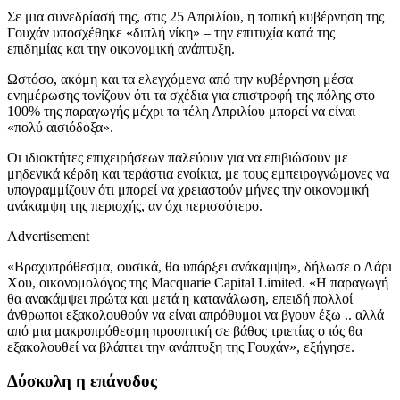
Σε μια συνεδρίασή της, στις 25 Απριλίου, η τοπική κυβέρνηση της
Γουχάν υποσχέθηκε «διπλή νίκη» – την επιτυχία κατά της
επιδημίας και την οικονομική ανάπτυξη.
Ωστόσο, ακόμη και τα ελεγχόμενα από την κυβέρνηση μέσα
ενημέρωσης τονίζουν ότι τα σχέδια για επιστροφή της πόλης στο
100% της παραγωγής μέχρι τα τέλη Απριλίου μπορεί να είναι
«πολύ αισιόδοξα».
Οι ιδιοκτήτες επιχειρήσεων παλεύουν για να επιβιώσουν με
μηδενικά κέρδη και τεράστια ενοίκια, με τους εμπειρογνώμονες να
υπογραμμίζουν ότι μπορεί να χρειαστούν μήνες την οικονομική
ανάκαμψη της περιοχής, αν όχι περισσότερο.
Advertisement
«Βραχυπρόθεσμα, φυσικά, θα υπάρξει ανάκαμψη», δήλωσε ο Λάρι
Χου, οικονομολόγος της Macquarie Capital Limited. «Η παραγωγή
θα ανακάμψει πρώτα και μετά η κατανάλωση, επειδή πολλοί
άνθρωποι εξακολουθούν να είναι απρόθυμοι να βγουν έξω .. αλλά
από μια μακροπρόθεσμη προοπτική σε βάθος τριετίας ο ιός θα
εξακολουθεί να βλάπτει την ανάπτυξη της Γουχάν», εξήγησε.
Δύσκολη η επάνοδος