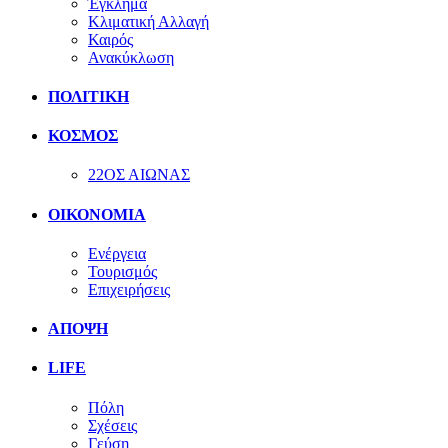
Έγκλημα
Κλιματική Αλλαγή
Καιρός
Ανακύκλωση
ΠΟΛΙΤΙΚΗ
ΚΟΣΜΟΣ
22ΟΣ ΑΙΩΝΑΣ
ΟΙΚΟΝΟΜΙΑ
Ενέργεια
Τουρισμός
Επιχειρήσεις
ΑΠΟΨΗ
LIFE
Πόλη
Σχέσεις
Γεύση