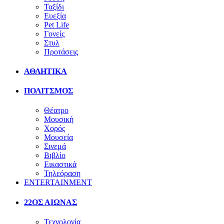
Ταξίδι
Ευεξία
Pet Life
Γονείς
Στυλ
Προτάσεις
ΑΘΛΗΤΙΚΑ
ΠΟΛΙΤΣΜΟΣ
Θέατρο
Μουσική
Χορός
Μουσεία
Σινεμά
Βιβλίο
Εικαστικά
Τηλεόραση
ENTERTAINMENT
22ΟΣ ΑΙΩΝΑΣ
Τεχνολογία