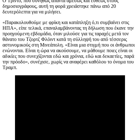
Ο Τριντό, που συνήθως απαντά αμέσως και ευθέως στους
δημοσιογράφους, αυτή τη φορά χρειάστηκε πάνω από 20
δευτερόλεπτα για να μιλήσει.
«Παρακολουθούμε με φρίκη και κατάπληξη ό,τι συμβαίνει στις
ΗΠΑ», είπε τελικά, επαναλαμβάνοντας τη δήλωση που έκανε την
προηγούμενη εβδομάδα, όταν μιλούσε για τις ταραχές μετά τον
θάνατο του Τζορτζ Φλόιντ κατά τη σύλληψή του από τέσσερις
αστυνομικούς στη Μινεάπολη. «Είναι μια στιγμή που οι άνθρωποι
ενώνονται. Είναι η ώρα να ακούσουμε, να μάθουμε ποιες είναι οι
αδικίες που συνεχίζονται εδώ και χρόνια, εδώ και δεκαετίες, παρά
την πρόοδο», συνέχισε, χωρίς να αναφέρει καθόλου το όνομα του
Τραμπ.