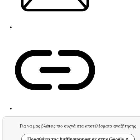
Για να μας βλέπεις πιο συχνά στα αποτελέσματα αναζήτησης
Προσθήκη της huffingtonpost.gr στην Google