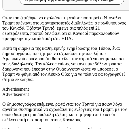
Οταν του ζητήθηκε να σχολιάσει τη στάση που τηρεί ο Ντόναλντ
Τραμπ απέναντι στους αντιρατσιστές διαδηλωτές, ο πρωθυπουργός
του Καναδά, Τζάστιν Τριντό, έμεινε σιωπηλός επί 21
δευτερόλεπτα, προτού δηλώσει ότι οι Καναδοί παρακολουθούν
«με φρίκη» την κατάσταση στις ΗΠΑ.
Κατά τη διάρκεια της καθημερινής ενημέρωσης του Τύπου, ένας
δημοσιογράφος του ζήτησε να σχολιάσει την απειλή του
Αμερικανού προέδρου ότι θα στείλει τον στρατό να αντιμετωπίσει
τους διαδηλωτές. Τον κάλεσε επίσης να κάνει μια δήλωση για τα
δακρυγόνα που έπεσαν στην Ουάσινγκτον ώστε να μπορέσει ο
Τραμπ να φύγει από τον Λευκό Οίκο για να πάει να φωτογραφηθεί
σε μια εκκλησία.
Advertisement
Advertisement
Ο δημοσιογράφος επέμεινε, ρωτώντας τον Τριντό για ποιον λόγο
αρνείται συστηματικά να σχολιάσει τις ενέργειες του Τραμπ, με τον
οποίο διατηρεί μια δύσκολη σχέση, και τι μήνυμα πιστεύει ότι
στέλνει αυτή η στάση του στους Καναδούς.