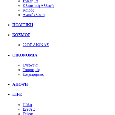
Έγκλημα
Κλιματική Αλλαγή
Καιρός
Ανακύκλωση
ΠΟΛΙΤΙΚΗ
ΚΟΣΜΟΣ
22ΟΣ ΑΙΩΝΑΣ
ΟΙΚΟΝΟΜΙΑ
Ενέργεια
Τουρισμός
Επιχειρήσεις
ΑΠΟΨΗ
LIFE
Πόλη
Σχέσεις
Γεύση