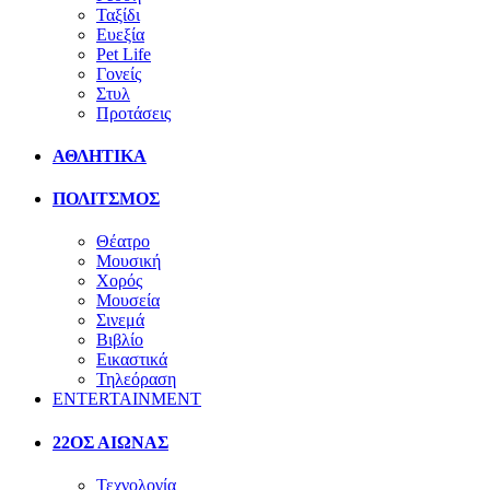
Ταξίδι
Ευεξία
Pet Life
Γονείς
Στυλ
Προτάσεις
ΑΘΛΗΤΙΚΑ
ΠΟΛΙΤΣΜΟΣ
Θέατρο
Μουσική
Χορός
Μουσεία
Σινεμά
Βιβλίο
Εικαστικά
Τηλεόραση
ENTERTAINMENT
22ΟΣ ΑΙΩΝΑΣ
Τεχνολογία