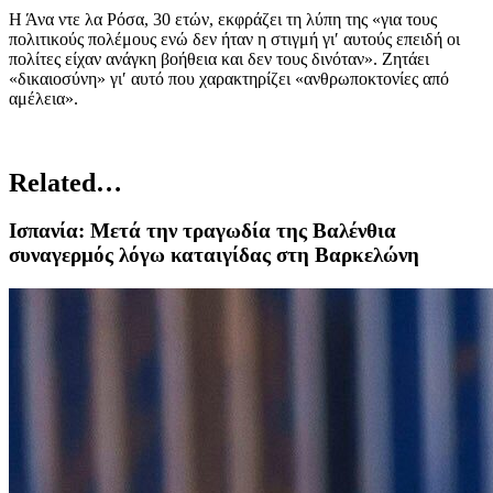
Η Άνα ντε λα Ρόσα, 30 ετών, εκφράζει τη λύπη της «για τους
πολιτικούς πολέμους ενώ δεν ήταν η στιγμή γι′ αυτούς επειδή οι
πολίτες είχαν ανάγκη βοήθεια και δεν τους δινόταν». Ζητάει
«δικαιοσύνη» γι′ αυτό που χαρακτηρίζει «ανθρωποκτονίες από
αμέλεια».
Related…
Ισπανία: Μετά την τραγωδία της Βαλένθια
συναγερμός λόγω καταιγίδας στη Βαρκελώνη