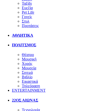
Ταξίδι
Ευεξία
Pet Life
Γονείς
Στυλ
Προτάσεις
ΑΘΛΗΤΙΚΑ
ΠΟΛΙΤΣΜΟΣ
Θέατρο
Μουσική
Χορός
Μουσεία
Σινεμά
Βιβλίο
Εικαστικά
Τηλεόραση
ENTERTAINMENT
22ΟΣ ΑΙΩΝΑΣ
Τεχνολογία