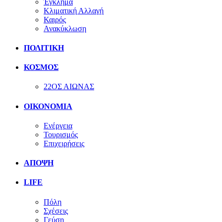
Έγκλημα
Κλιματική Αλλαγή
Καιρός
Ανακύκλωση
ΠΟΛΙΤΙΚΗ
ΚΟΣΜΟΣ
22ΟΣ ΑΙΩΝΑΣ
ΟΙΚΟΝΟΜΙΑ
Ενέργεια
Τουρισμός
Επιχειρήσεις
ΑΠΟΨΗ
LIFE
Πόλη
Σχέσεις
Γεύση