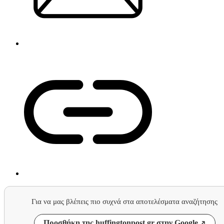
Για να μας βλέπεις πιο συχνά στα αποτελέσματα αναζήτησης
Προσθήκη της huffingtonpost.gr στην Google