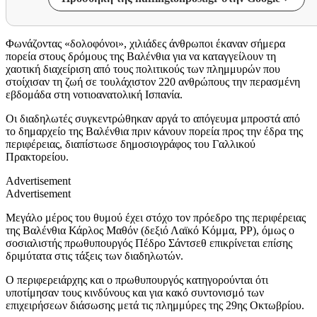
Φωνάζοντας «δολοφόνοι», χιλιάδες άνθρωποι έκαναν σήμερα
πορεία στους δρόμους της Βαλένθια για να καταγγείλουν τη
χαοτική διαχείριση από τους πολιτικούς των πλημμυρών που
στοίχισαν τη ζωή σε τουλάχιστον 220 ανθρώπους την περασμένη
εβδομάδα στη νοτιοανατολική Ισπανία.
Οι διαδηλωτές συγκεντρώθηκαν αργά το απόγευμα μπροστά από
το δημαρχείο της Βαλένθια πριν κάνουν πορεία προς την έδρα της
περιφέρειας, διαπίστωσε δημοσιογράφος του Γαλλικού
Πρακτορείου.
Advertisement
Advertisement
Μεγάλο μέρος του θυμού έχει στόχο τον πρόεδρο της περιφέρειας
της Βαλένθια Κάρλος Μαθόν (δεξιό Λαϊκό Κόμμα, PP), όμως ο
σοσιαλιστής πρωθυπουργός Πέδρο Σάντσεθ επικρίνεται επίσης
δριμύτατα στις τάξεις των διαδηλωτών.
Ο περιφερειάρχης και ο πρωθυπουργός κατηγορούνται ότι
υποτίμησαν τους κινδύνους και για κακό συντονισμό των
επιχειρήσεων διάσωσης μετά τις πλημμύρες της 29ης Οκτωβρίου.