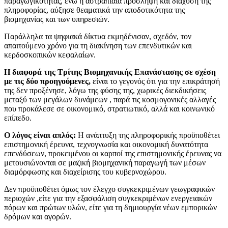
παραγωγικότητας, ενώ η αστραπιαία πρόσληψη και διάχυση της
πληροφορίας, αύξησε θεαματικά την αποδοτικότητα της
βιομηχανίας και των υπηρεσιών.
Παράλληλα τα ψηφιακά δίκτυα εκμηδένισαν, σχεδόν, τον
απαιτούμενο χρόνο για τη διακίνηση των επενδυτικών και
κερδοσκοπικών κεφαλαίων.
Η διαφορά της Τρίτης Βιομηχανικής Επανάστασης σε σχέση
με τις δύο προηγούμενες,
είναι το γεγονός ότι για την επικράτησή
της δεν προξένησε, λόγω της φύσης της, χωρικές διεκδικήσεις
μεταξύ των μεγάλων δυνάμεων , παρά τις κοσμογονικές αλλαγές
που προκάλεσε σε οικονομικό, στρατιωτικό, αλλά και κοινωνικό
επίπεδο.
Ο λόγος είναι απλός:
Η ανάπτυξη της πληροφορικής προϋποθέτει
επιστημονική έρευνα, τεχνογνωσία και οικονομική δυνατότητα
επενδύσεων, προκειμένου οι καρποί της επιστημονικής έρευνας να
μετουσιώνονται σε μαζική βιομηχανική παραγωγή των μέσων
διαμόρφωσης και διαχείρισης του κυβερνοχώρου.
Δεν προϋποθέτει όμως τον έλεγχο συγκεκριμένων γεωγραφικών
περιοχών ,είτε για την εξασφάλιση συγκεκριμένων ενεργειακών
πόρων και πρώτων υλών, είτε για τη δημιουργία νέων εμπορικών
δρόμων και αγορών.