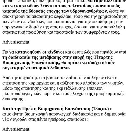
τρόπο – πολιτικό, διπλωματικό, στρατιωτικό-
να εκμεταλλευτούν
και να καρπωθούν λεόντεια τους τελευταίους οικονομικούς
καρπούς της δύουσας εποχής των υδρογονανθράκων
, ώστε να
αποκτήσουν τα απαραίτητα κεφάλαια, τόσο για την χρηματοδότηση
των νέων επενδύσεων, που απαιτούνται για την οικοδόμηση των
παραγωγικών δομών της νέας εποχής, όσο και για την παράλληλη
στρατιωτική προώθηση και προστασία των συμφερόντων τους.
Advertisement
Για
να κατανοηθούν οι κίνδυνοι
και οι απειλές που πηγάζουν α
πό
τη διαδικασία της μετάβασης στην εποχή της Τέταρτης
Βιομηχανικής Επανάστασης, θα πρέπει να συσχετιστούν
συγκεκριμένα ιστορικά δεδομένα.
Από την αρχαιότητα το βασικό των αίτιο των πολέμων είναι η
επέκταση της κυριαρχίας και η αύξηση του πλούτου των νικητών,
μέσω της απόκτησης και της εκμετάλλευσης επιπλέον
πλουτοπαραγωγικών πόρων και του ελέγχου της εμπορευματικής
διακίνησης.
Κατά την Πρώτη Βιομηχανική Επανάσταση (18οςαι.)
η
ατμοκίνητη βιομηχανική παραγωγική διαδικασία και η δημιουργία
νέων αγορών στις πέντε ηπείρους, απαιτούσε:
Advertisement