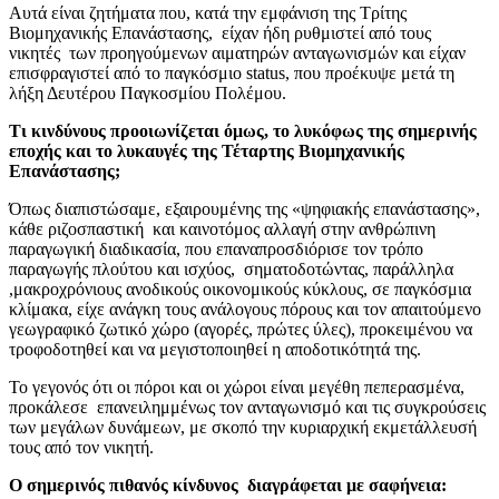
Αυτά είναι ζητήματα που, κατά την εμφάνιση της Τρίτης
Βιομηχανικής Επανάστασης, είχαν ήδη ρυθμιστεί από τους
νικητές των προηγούμενων αιματηρών ανταγωνισμών και είχαν
επισφραγιστεί από το παγκόσμιο status, που προέκυψε μετά τη
λήξη Δευτέρου Παγκοσμίου Πολέμου.
Τι κινδύνους προοιωνίζεται όμως, το λυκόφως της σημερινής
εποχής και το λυκαυγές της Τέταρτης Βιομηχανικής
Επανάστασης;
Όπως διαπιστώσαμε, εξαιρουμένης της «ψηφιακής επανάστασης»,
κάθε ριζοσπαστική και καινοτόμος αλλαγή στην ανθρώπινη
παραγωγική διαδικασία, που επαναπροσδιόρισε τον τρόπο
παραγωγής πλούτου και ισχύος, σηματοδοτώντας, παράλληλα
,μακροχρόνιους ανοδικούς οικονομικούς κύκλους, σε παγκόσμια
κλίμακα, είχε ανάγκη τους ανάλογους πόρους και τον απαιτούμενο
γεωγραφικό ζωτικό χώρο (αγορές, πρώτες ύλες), προκειμένου να
τροφοδοτηθεί και να μεγιστοποιηθεί η αποδοτικότητά της.
Το γεγονός ότι οι πόροι και οι χώροι είναι μεγέθη πεπερασμένα,
προκάλεσε επανειλημμένως τον ανταγωνισμό και τις συγκρούσεις
των μεγάλων δυνάμεων, με σκοπό την κυριαρχική εκμετάλλευσή
τους από τον νικητή.
Ο σημερινός πιθανός κίνδυνος διαγράφεται με σαφήνεια: