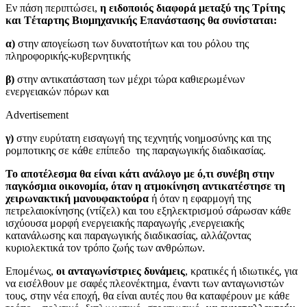
Εν πάση περιπτώσει,
η ειδοποιός διαφορά μεταξύ της Tρίτης
και Tέταρτης Bιομηχανικής Eπανάστασης θα συνίσταται:
α)
στην απογείωση των δυνατοτήτων και του ρόλου της
πληροφορικής-κυβερνητικής
β)
στην αντικατάσταση των μέχρι τώρα καθιερωμένων
ενεργειακών πόρων και
Advertisement
γ)
στην ευρύτατη εισαγωγή της τεχνητής νοημοσύνης και της
ρομποτικης σε κάθε επίπεδο της παραγωγικής διαδικασίας.
Το αποτέλεσμα θα είναι κάτι ανάλογο με ό,τι συνέβη στην
παγκόσμια οικονομία, όταν η ατμοκίνηση αντικατέστησε τη
χειρωνακτική μανουφακτούρα
ή όταν η εφαρμογή της
πετρελαιοκίνησης (ντίζελ) και του εξηλεκτρισμού σάρωσαν κάθε
ισχύουσα μορφή ενεργειακής παραγωγής ,ενεργειακής
κατανάλωσης και παραγωγικής διαδικασίας, αλλάζοντας
κυριολεκτικά τον τρόπο ζωής των ανθρώπων.
Επομένως,
οι ανταγωνίστριες δυνάμεις
, κρατικές ή ιδιωτικές, για
να εισέλθουν με σαφές πλεονέκτημα, έναντι των ανταγωνιστών
τους, στην νέα εποχή, θα είναι αυτές που θα καταφέρουν με κάθε