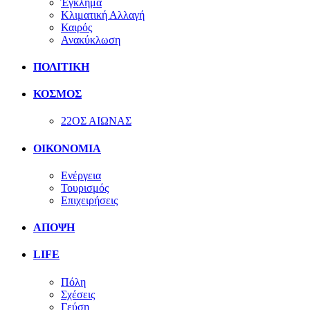
Έγκλημα
Κλιματική Αλλαγή
Καιρός
Ανακύκλωση
ΠΟΛΙΤΙΚΗ
ΚΟΣΜΟΣ
22ΟΣ ΑΙΩΝΑΣ
ΟΙΚΟΝΟΜΙΑ
Ενέργεια
Τουρισμός
Επιχειρήσεις
ΑΠΟΨΗ
LIFE
Πόλη
Σχέσεις
Γεύση