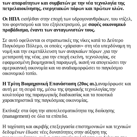
των απαραίτητων και συμβατών με την νέα τεχνολογία της
πετρελαιοκίνησης, ενεργειακών πόρων και πρώτων υλών.
Οι ΗΠΑ
εισήλθαν στην εποχή των υδρογονανθράκων, του ντίζελ,
του φορντισμού και του εξηλεκτρισμού, με
σαφές οικονομικό
προβάδισμα, έναντι των ανταγωνιστών τους.
Σε αυτό οφείλονται οι στρατιωτικές της νίκες κατά το Δεύτερο
Παγκόσμιο Πόλεμο, οι οποίες «χάρισαν» στη νέα υπερδύναμη τη
νομή και την εκμετάλλευση των αναγκαίων πόρων ,για την
μετατροπή της νέας ,για την εποχή εκείνη, τεχνολογίας, σε
εφαρμοσμένη βιομηχανική παραγωγή, ικανή να απογειώσει την
αμερικανική οικονομία και να αναδιαμορφώσει το παγκόσμιο
οικονομικό τοπίο.
Η Τρίτη Βιομηχανική Επανάσταση (20ος αι.)
,αναμόρφωσε και
αυτή με τη σειρά της, μέσω της ψηφιακής τεχνολογίας,την
κουλτούρα της παραγωγικής διαδικασίας και τα ποιοτικά
χαρακτηριστικά της παγκόσμιας οικονομίας.
Εκτίναξε στα ύψη την αποτελεσματικότητα της διοίκησης
(management) σε όλα τα επίπεδα.
Η ταχύτατη και ακριβής επεξεργασία επιστημονικών και τεχνικών
δεδομένων έδωσε νέες δυνατότητες στην αύξηση της