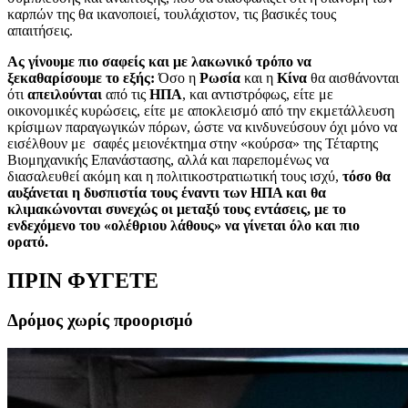
καρπών της θα ικανοποιεί, τουλάχιστον, τις βασικές τους
απαιτήσεις.
Ας γίνουμε πιο σαφείς και με λακωνικό τρόπο να
ξεκαθαρίσουμε το εξής:
Όσο η
Ρωσία
και η
Κίνα
θα αισθάνονται
ότι
απειλούνται
από τις
ΗΠΑ
, και αντιστρόφως, είτε με
οικονομικές κυρώσεις, είτε με αποκλεισμό από την εκμετάλλευση
κρίσιμων παραγωγικών πόρων, ώστε να κινδυνεύσουν όχι μόνο να
εισέλθουν με σαφές μειονέκτημα στην «κούρσα» της Τέταρτης
Βιομηχανικής Επανάστασης, αλλά και παρεπομένως να
διασαλευθεί ακόμη και η πολιτικοστρατιωτική τους ισχύ,
τόσο θα
αυξάνεται η δυσπιστία τους έναντι των ΗΠΑ και θα
κλιμακώνονται συνεχώς οι μεταξύ τους εντάσεις, με το
ενδεχόμενο του «ολέθριου λάθους» να γίνεται όλο και πιο
ορατό.
ΠΡΙΝ ΦΥΓΕΤΕ
Δρόμος χωρίς προορισμό