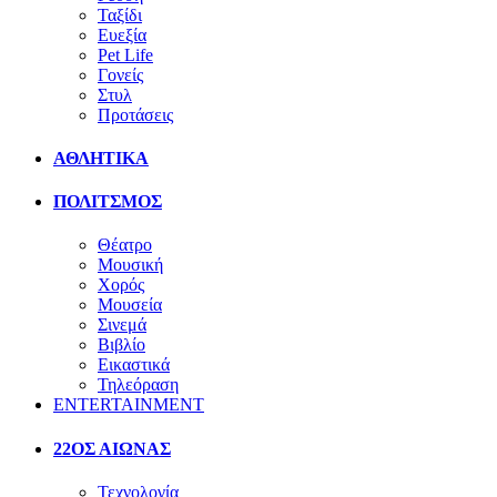
Ταξίδι
Ευεξία
Pet Life
Γονείς
Στυλ
Προτάσεις
ΑΘΛΗΤΙΚΑ
ΠΟΛΙΤΣΜΟΣ
Θέατρο
Μουσική
Χορός
Μουσεία
Σινεμά
Βιβλίο
Εικαστικά
Τηλεόραση
ENTERTAINMENT
22ΟΣ ΑΙΩΝΑΣ
Τεχνολογία