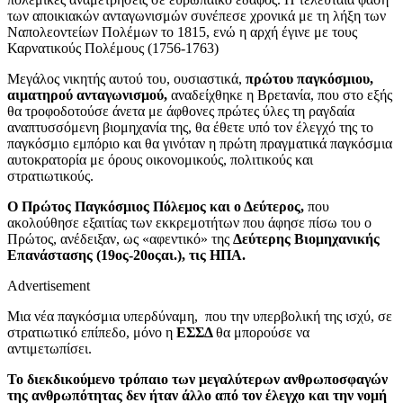
των αποικιακών ανταγωνισμών συνέπεσε χρονικά με τη λήξη των
Ναπολεοντείων Πολέμων το 1815, ενώ η αρχή έγινε με τους
Καρνατικούς Πολέμους (1756-1763)
Μεγάλος νικητής αυτού του, ουσιαστικά,
πρώτου παγκόσμιου,
αιματηρού ανταγωνισμού,
αναδείχθηκε η Βρετανία, που στο εξής
θα τροφοδοτούσε άνετα με άφθονες πρώτες ύλες τη ραγδαία
αναπτυσσόμενη βιομηχανία της, θα έθετε υπό τον έλεγχό της το
παγκόσμιο εμπόριο και θα γινόταν η πρώτη πραγματικά παγκόσμια
αυτοκρατορία με όρους οικονομικούς, πολιτικούς και
στρατιωτικούς.
Ο Πρώτος Παγκόσμιος Πόλεμος και ο Δεύτερος,
που
ακολούθησε εξαιτίας των εκκρεμοτήτων που άφησε πίσω του ο
Πρώτος, ανέδειξαν, ως «αφεντικό» της
Δεύτερης Βιομηχανικής
Επανάστασης (19ος-20οςαι.), τις ΗΠΑ.
Advertisement
Μια νέα παγκόσμια υπερδύναμη, που την υπερβολική της ισχύ, σε
στρατιωτικό επίπεδο, μόνο η
ΕΣΣΔ
θα μπορούσε να
αντιμετωπίσει.
Το διεκδικούμενο τρόπαιο των μεγαλύτερων ανθρωποσφαγών
της ανθρωπότητας δεν ήταν άλλο από τον έλεγχο και την νομή