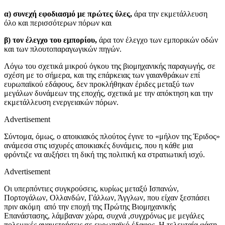
α)
συνεχή εφοδιασμό με πρώτες ύλες,
άρα την εκμετάλλευση
όλο και περισσότερων πόρων και
β)
τον έλεγχο του εμπορίου,
άρα τον έλεγχο των εμπορικών οδών
και των πλουτοπαραγωγικών πηγών.
Λόγω του σχετικά μικρού όγκου της βιομηχανικής παραγωγής, σε
σχέση με το σήμερα, και της επάρκειας των γαιανθράκων επί
ευρωπαϊκού εδάφους, δεν προκλήθηκαν έριδες μεταξύ των
μεγάλων δυνάμεων της εποχής, σχετικά με την απόκτηση και την
εκμετάλλευση ενεργειακών πόρων.
Advertisement
Σύντομα, όμως, ο αποικιακός πλούτος έγινε το «μήλον της Έριδος»
ανάμεσα στις ισχυρές αποικιακές δυνάμεις, που η κάθε μια
φρόντιζε να αυξήσει τη δική της πολιτική κα στρατιωτική ισχύ.
Advertisement
Οι υπερπόντιες συγκρούσεις, κυρίως μεταξύ Ισπανών,
Πορτογάλων, Ολλανδών, Γάλλων, Άγγλων, που είχαν ξεσπάσει
πριν ακόμη από την εποχή της Πρώτης Βιομηχανικής
Επανάστασης, λάμβαναν χώρα, συχνά ,συγχρόνως με μεγάλες
πολεμικές αναμετρήσεις σε ευρωπαϊκό έδαφος. Η τελευταία φάση