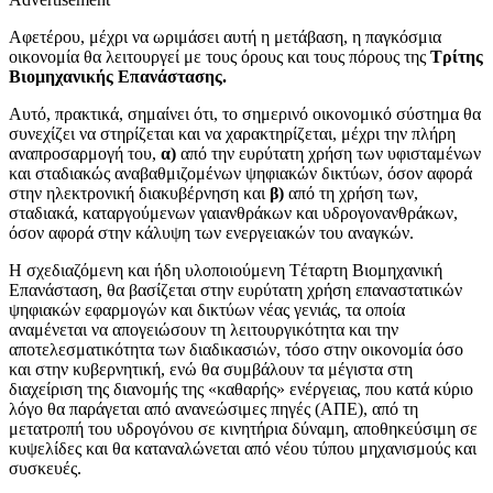
Αφετέρου, μέχρι να ωριμάσει αυτή η μετάβαση, η παγκόσμια
οικονομία θα λειτουργεί με τους όρους και τους πόρους της
Tρίτης
Bιομηχανικής Eπανάστασης.
Αυτό, πρακτικά, σημαίνει ότι, το σημερινό οικονομικό σύστημα θα
συνεχίζει να στηρίζεται και να χαρακτηρίζεται, μέχρι την πλήρη
αναπροσαρμογή του,
α)
από την ευρύτατη χρήση των υφισταμένων
και σταδιακώς αναβαθμιζομένων ψηφιακών δικτύων, όσον αφορά
στην ηλεκτρονική διακυβέρνηση και
β)
από τη χρήση των,
σταδιακά, καταργούμενων γαιανθράκων και υδρογονανθράκων,
όσον αφορά στην κάλυψη των ενεργειακών του αναγκών.
Η σχεδιαζόμενη και ήδη υλοποιούμενη Tέταρτη Bιομηχανική
Eπανάσταση, θα βασίζεται στην ευρύτατη χρήση επαναστατικών
ψηφιακών εφαρμογών και δικτύων νέας γενιάς, τα οποία
αναμένεται να απογειώσουν τη λειτουργικότητα και την
αποτελεσματικότητα των διαδικασιών, τόσο στην οικονομία όσο
και στην κυβερνητική, ενώ θα συμβάλουν τα μέγιστα στη
διαχείριση της διανομής της «καθαρής» ενέργειας, που κατά κύριο
λόγο θα παράγεται από ανανεώσιμες πηγές (ΑΠΕ), από τη
μετατροπή του υδρογόνου σε κινητήρια δύναμη, αποθηκεύσιμη σε
κυψελίδες και θα καταναλώνεται από νέου τύπου μηχανισμούς και
συσκευές.