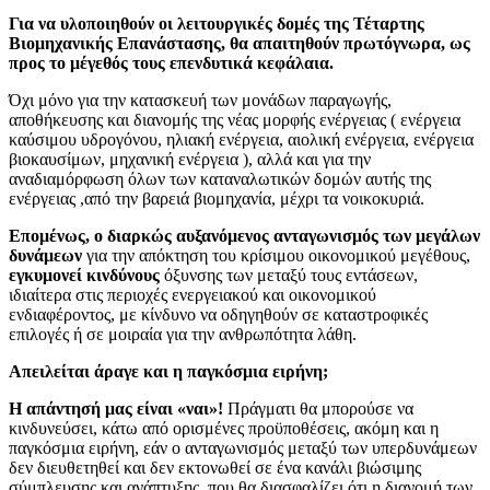
Για να υλοποιηθούν οι λειτουργικές δομές της Τέταρτης
Βιομηχανικής Επανάστασης, θα απαιτηθούν πρωτόγνωρα, ως
προς το μέγεθός τους επενδυτικά κεφάλαια.
Όχι μόνο για την κατασκευή των μονάδων παραγωγής,
αποθήκευσης και διανομής της νέας μορφής ενέργειας ( ενέργεια
καύσιμου υδρογόνου, ηλιακή ενέργεια, αιολική ενέργεια, ενέργεια
βιοκαυσίμων, μηχανική ενέργεια ), αλλά και για την
αναδιαμόρφωση όλων των καταναλωτικών δομών αυτής της
ενέργειας ,από την βαρειά βιομηχανία, μέχρι τα νοικοκυριά.
Επομένως, ο διαρκώς αυξανόμενος ανταγωνισμός των μεγάλων
δυνάμεων
για την απόκτηση του κρίσιμου οικονομικού μεγέθους,
εγκυμονεί κινδύνους
όξυνσης των μεταξύ τους εντάσεων,
ιδιαίτερα στις περιοχές ενεργειακού και οικονομικού
ενδιαφέροντος, με κίνδυνο να οδηγηθούν σε καταστροφικές
επιλογές ή σε μοιραία για την ανθρωπότητα λάθη.
Απειλείται άραγε και η παγκόσμια ειρήνη;
Η απάντησή μας είναι «ναι»!
Πράγματι θα μπορούσε να
κινδυνεύσει, κάτω από ορισμένες προϋποθέσεις, ακόμη και η
παγκόσμια ειρήνη, εάν ο ανταγωνισμός μεταξύ των υπερδυνάμεων
δεν διευθετηθεί και δεν εκτονωθεί σε ένα κανάλι βιώσιμης
σύμπλευσης και ανάπτυξης, που θα διασφαλίζει ότι η διανομή των