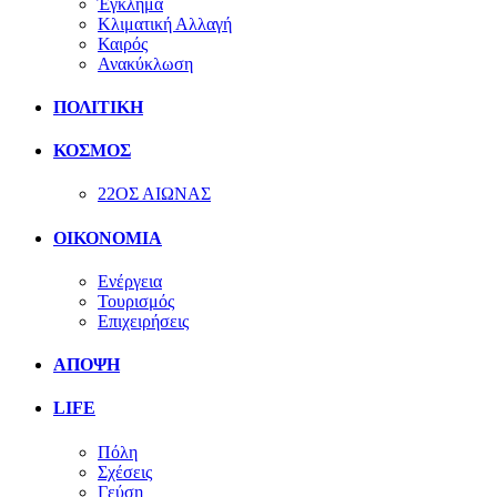
Έγκλημα
Κλιματική Αλλαγή
Καιρός
Ανακύκλωση
ΠΟΛΙΤΙΚΗ
ΚΟΣΜΟΣ
22ΟΣ ΑΙΩΝΑΣ
ΟΙΚΟΝΟΜΙΑ
Ενέργεια
Τουρισμός
Επιχειρήσεις
ΑΠΟΨΗ
LIFE
Πόλη
Σχέσεις
Γεύση