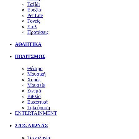
Ταξίδι
Ευεξία
Pet Life
Γονείς
Στυλ
Προτάσεις
ΑΘΛΗΤΙΚΑ
ΠΟΛΙΤΣΜΟΣ
Θέατρο
Μουσική
Χορός
Μουσεία
Σινεμά
Βιβλίο
Εικαστικά
Τηλεόραση
ENTERTAINMENT
22ΟΣ ΑΙΩΝΑΣ
Τεχνολογία