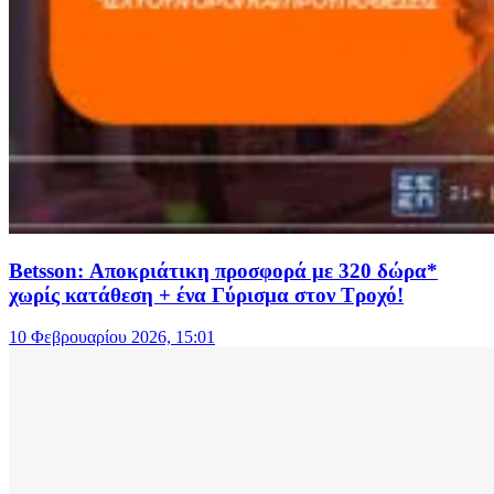
Betsson: Αποκριάτικη προσφορά με 320 δώρα*
χωρίς κατάθεση + ένα Γύρισμα στον Τροχό!
10 Φεβρουαρίου 2026, 15:01