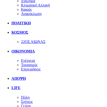
Έγκλημα
Κλιματική Αλλαγή
Καιρός
Ανακύκλωση
ΠΟΛΙΤΙΚΗ
ΚΟΣΜΟΣ
22ΟΣ ΑΙΩΝΑΣ
ΟΙΚΟΝΟΜΙΑ
Ενέργεια
Τουρισμός
Επιχειρήσεις
ΑΠΟΨΗ
LIFE
Πόλη
Σχέσεις
Γεύση