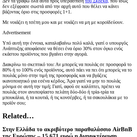
Δεν τα γράφω όλα αυτά προς υπεράσπιση
του Σκρέκα,
που ίσως
δεν εξέφρασε σωστά από την αρχή αυτό που θέλει να κάνει
βάζοντας όριο στις προσφορές 1+1.
Με νοιάζει η τσέπη μου και με νοιάζει να μη με κοροϊδεύουν.
Advertisement
Υπό αυτή την έννοια, καταλαβαίνω πολύ καλά, γιατί ο υπουργός
Ανάπτυξης αποφάσισε να θέσει ένα όριο 30% στον όγκο ενός
εκάστου προϊόντος που βγαίνει στην αγορά.
Διακρίνω το σκεπτικό του: Αν μπορείς να πουλάς σε προσφορά το
80% ή το 100% ενός προϊόντος, αυτό πάει να πει ότι μπορείς να το
πουλάς μόνο στην τιμή της προσφοράς και να βγάζεις
ικανοποιητικό για εσένα κέρδος. Άρα γιατί να μην το πουλάς
μόνιμα σε αυτή την τιμή; Γιατί, αφού σε καλύπτει, πρέπει να
πουλάς στον ανυποψίαστο πελάτη δύο-δύο ή τρία-τρία τα
μπουκάλια, ή τα κουτιά, ή τις κονσέρβες, ή τα σακουλάκια με το
προϊόν σου;
Related…
Στην Ελλάδα το ακριβότερο παραθαλάσσιο AirBnB
της Ευρώπης – 15.671 ευρώ η διανυκτέρευση