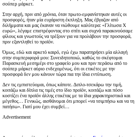
σούπερ μάρκετ.
Στην αρχή, πριν από χρόνια, όταν πρωτο-εμφανίστηκαν αυτές οι
προσφορές, ήταν μία ευχάριστη έκπληξη. Μας έβγαζαν από
διλήμματα και μας έκαναν να νιώθουμε καλύτερα: «Γλίτωσα Χ
ευρώ», λέγαμε επιστρέφοντας στο σπίτι και συχνά παρακινούσαμε
φίλους και γνωστούς να τρέξουν για να προλάβουν την προσφορά,
πριν εξαντληθεί το προϊόν.
Όμως, εδώ και αρκετό καιρό, εγώ έχω παρατηρήσει μία αλλαγή
στην συμπεριφορά μου: Συνειδητοποιώ, καθώς το σκέφτομαι
Παρασκευή μεσημέρι στο γραφείο μου και πριν περάσω από το
σούπερ μάρκετ αύριο ενδεχομένως, ότι οι ετικέτες με την
προσφορά δεν μου κάνουν τώρα πια την ίδια εντύπωση.
Δεν τις εμπιστεύομαι, όπως κάποτε. Διπλο-τσεκάρω την τιμή,
κοιτάζω και δίπλα τις τιμές στο ίδιο προϊόν, κοιτάζω και πόσο
κοστίζει ένα προϊόν άλλης ετικέτας με τα ίδια χαρακτηριστικά και
μέγεθος… Γενικώς, αισθάνομαι ότι μπορεί «να τσιμπήσω και να τη
πατήσω». Γιατί μου έχει συμβεί…
Advertisement