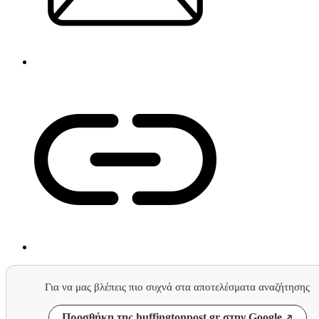
Για να μας βλέπεις πιο συχνά στα αποτελέσματα αναζήτησης
Προσθήκη της huffingtonpost.gr στην Google