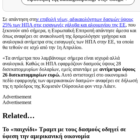
Σε απάντηση στη
ν επιβολή νέων, αδικαιολόγητων δασμών ύψους
25% των ΗΠΑ στις εισαγωγές χάλυβα και αλουμινίου της ΕΕ
, που
ξεκινούν από σήμερα, η Ευρωπαϊκή Επιτροπή απάντησε άμεσα και
όπως αναφέρει σε ανακοίνωσή της δρομολόγησε γρήγορα και
αναλογικά αντίμετρα στις εισαγωγές των ΗΠΑ στην ΕΕ, τα οποία
θα τεθούν σε ισχύ από την 1η Απριλίου.
«Τα αντίμετρα που λαμβάνουμε σήμερα είναι ισχυρά αλλά
αναλογικά. Καθώς οι ΗΠΑ εφαρμόζουν δασμούς ύψους 28
δισεκατομμυρίων δολαρίων, εμείς απαντάμε με
αντίμετρα ύψους
26 δισεκατομμυρίων ευρώ.
Αυτό αντιστοιχεί στο οικονομικό
πεδίο εφαρμογής των αμερικανικών δασμών» αναφέρει σε δήλωσή
της η πρόεδρος της Κομισιόν Ούρσουλα φον ντερ Λάιεν.
Advertisement
Advertisement
Related…
Το «παιχνίδι» Τραμπ με τους δασμούς οδηγεί σε
ύφεση την αμερικανική οικονομία