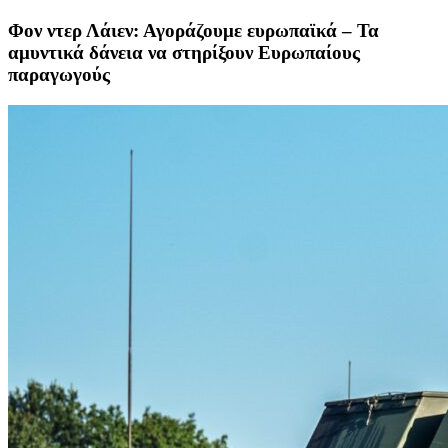
Φον ντερ Λάιεν: Αγοράζουμε ευρωπαϊκά – Τα
αμυντικά δάνεια να στηρίξουν Ευρωπαίους
παραγωγούς