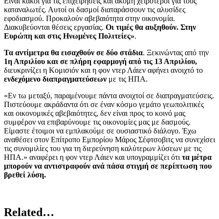
Είναι κακοί για τις επιχειρήσεις και ακόμη χειρότεροι για τους
καταναλωτές. Αυτοί οι δασμοί διαταράσσουν τις αλυσίδες
εφοδιασμού. Προκαλούν αβεβαιότητα στην οικονομία.
Διακυβεύονται θέσεις εργασίας.
Οι τιμές θα αυξηθούν. Στην
Ευρώπη και στις Ηνωμένες Πολιτείες»
.
Τα αντίμετρα θα εισαχθούν σε δύο στάδια
. Ξεκινώντας από την
1η Απριλίου
και σε πλήρη εφαρμογή από τις 13 Απριλίου,
διευκρινίζει η Κομισιόν και η φον ντερ Λάιεν αφήνει ανοιχτό το
ενδεχόμενο διαπραγματεύσεων
με τις ΗΠΑ.
«Εν τω μεταξύ, παραμένουμε πάντα ανοιχτοί σε διαπραγματεύσεις.
Πιστεύουμε ακράδαντα ότι σε έναν κόσμο γεμάτο γεωπολιτικές
και οικονομικές αβεβαιότητες, δεν είναι προς το κοινό μας
συμφέρον να επιβαρύνουμε τις οικονομίες μας με δασμούς.
Είμαστε έτοιμοι να εμπλακούμε σε ουσιαστικό διάλογο. Έχω
αναθέσει στον Επίτροπο Εμπορίου Μάρος Σέφτσοβιτς να συνεχίσει
τις συνομιλίες του για τη διερεύνηση καλύτερων λύσεων με τις
ΗΠΑ.» αναφέρει η φον ντερ Λάιεν και υπογραμμίζει ότι
τα μέτρα
μπορούν να αντιστραφούν ανά πάσα στιγμή σε περίπτωση που
βρεθεί λύση.
Related…