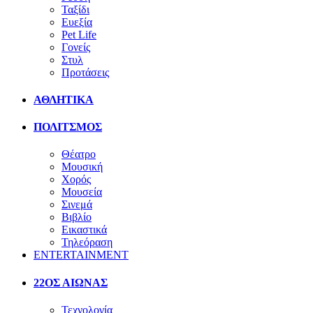
Ταξίδι
Ευεξία
Pet Life
Γονείς
Στυλ
Προτάσεις
ΑΘΛΗΤΙΚΑ
ΠΟΛΙΤΣΜΟΣ
Θέατρο
Μουσική
Χορός
Μουσεία
Σινεμά
Βιβλίο
Εικαστικά
Τηλεόραση
ENTERTAINMENT
22ΟΣ ΑΙΩΝΑΣ
Τεχνολογία