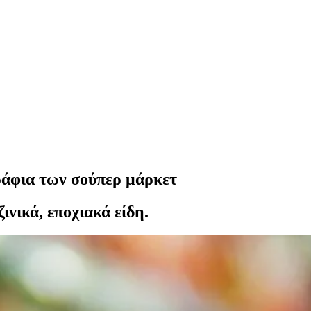
ράφια των σούπερ μάρκετ
ινικά, εποχιακά είδη.