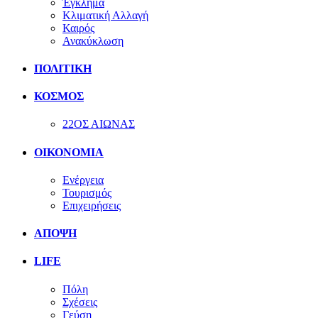
Έγκλημα
Κλιματική Αλλαγή
Καιρός
Ανακύκλωση
ΠΟΛΙΤΙΚΗ
ΚΟΣΜΟΣ
22ΟΣ ΑΙΩΝΑΣ
ΟΙΚΟΝΟΜΙΑ
Ενέργεια
Τουρισμός
Επιχειρήσεις
ΑΠΟΨΗ
LIFE
Πόλη
Σχέσεις
Γεύση