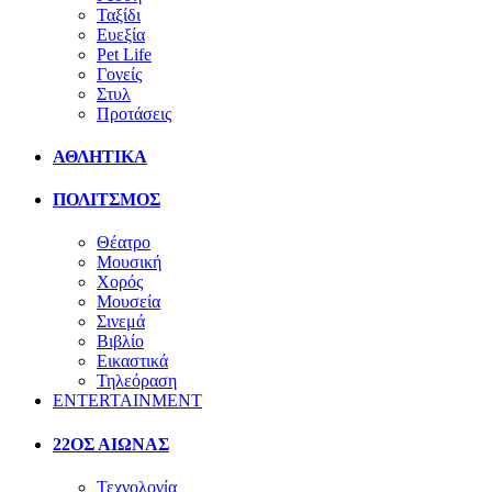
Ταξίδι
Ευεξία
Pet Life
Γονείς
Στυλ
Προτάσεις
ΑΘΛΗΤΙΚΑ
ΠΟΛΙΤΣΜΟΣ
Θέατρο
Μουσική
Χορός
Μουσεία
Σινεμά
Βιβλίο
Εικαστικά
Τηλεόραση
ENTERTAINMENT
22ΟΣ ΑΙΩΝΑΣ
Τεχνολογία